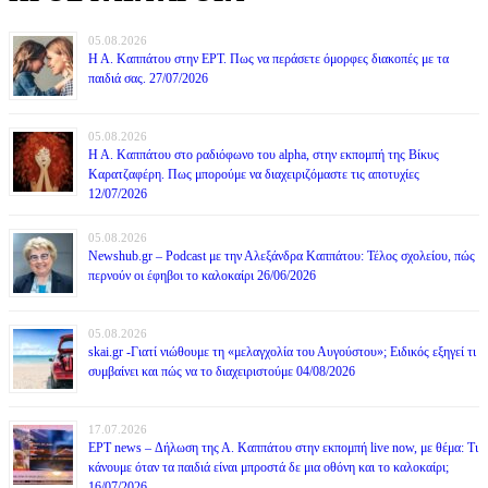
05.08.2026
Η Α. Καππάτου στην ΕΡΤ. Πως να περάσετε όμορφες διακοπές με τα
παιδιά σας. 27/07/2026
05.08.2026
Η Α. Καππάτου στο ραδιόφωνο του alpha, στην εκπομπή της Βίκυς
Καρατζαφέρη. Πως μπορούμε να διαχειριζόμαστε τις αποτυχίες
12/07/2026
05.08.2026
Newshub.gr – Podcast με την Αλεξάνδρα Καππάτου: Τέλος σχολείου, πώς
περνούν οι έφηβοι το καλοκαίρι 26/06/2026
05.08.2026
skai.gr -Γιατί νιώθουμε τη «μελαγχολία του Αυγούστου»; Ειδικός εξηγεί τι
συμβαίνει και πώς να το διαχειριστούμε 04/08/2026
17.07.2026
ΕΡΤ news – Δήλωση της Α. Καππάτου στην εκπομπή live now, με θέμα: Τι
κάνουμε όταν τα παιδιά είναι μπροστά δε μια οθόνη και το καλοκαίρι;
16/07/2026