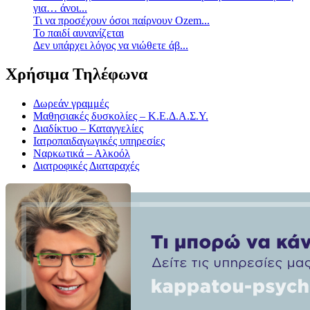
για… άνοι...
Τι να προσέχουν όσοι παίρνουν Ozem...
Το παιδί αυνανίζεται
Δεν υπάρχει λόγος να νιώθετε άβ...
Χρήσιμα Τηλέφωνα
Δωρεάν γραμμές
Μαθησιακές δυσκολίες – Κ.Ε.Δ.Α.Σ.Υ.
Διαδίκτυο – Καταγγελίες
Ιατροπαιδαγωγικές υπηρεσίες
Ναρκωτικά – Αλκοόλ
Διατροφικές Διαταραχές