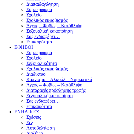
Διαπαιδαγώγηση
Συμπεριφορά
Σχολείο
Σχολικός εκφοβισμός
Άγχος – Φοβίες – Κατάθλιψη
Σεξουαλική κακοποίηση
Σας ενδιαφέρει…
Επικαιρότητα
ΕΦΗΒΟΙ
Συμπεριφορά
Σχολείο
Σεξουαλικότητα
Σχολικός εκφοβισμός
Διαδίκτυο
Κάπνισμα – Αλκοόλ – Ναρκωτικά
Άγχος – Φοβίες – Κατάθλιψη
Διαταραχές πρόσληψης τροφής
Σεξουαλική κακοποίηση
Σας ενδιαφέρει…
Επικαιρότητα
ΕΝΗΛΙΚΕΣ
Σχέσεις
Σεξ
Αυτοβελτίωση
Διαζύγιο