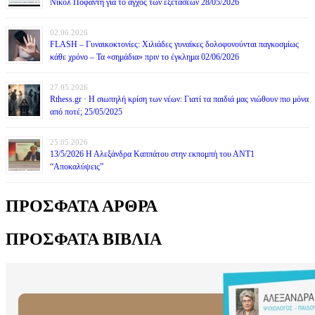
Νικόλ Ποφάντη για το άγχος των εξετάσεων 28/05/2026
02.06.2026
FLASH – Γυναικοκτονίες: Χιλιάδες γυναίκες δολοφονούνται παγκοσμίως
κάθε χρόνο – Τα «σημάδια» πριν το έγκλημα 02/06/2026
27.05.2026
Rthess.gr · Η σιωπηλή κρίση των νέων: Γιατί τα παιδιά μας νιώθουν πιο μόνα
από ποτέ; 25/05/2025
25.05.2026
13/5/2026 Η Αλεξάνδρα Καππάτου στην εκπομπή του ΑΝΤ1
“Αποκαλύψεις”
ΠΡΟΣΦΑΤΑ ΑΡΘΡΑ
ΠΡΟΣΦΑΤΑ ΒΙΒΛΙΑ