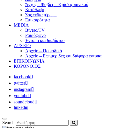
Άγχος – Φοβίες – Κρίσεις πανικού
Κατάθλιψη
Σας ενδιαφέρει…
Επικαιρότητα
MEDIA
Βίντεο/TV
Ραδιόφωνο
Έντυπα και διαδίκτυο
ΑΡΧΕΙΟ
Αρχείο – Περιοδικά
Αρχείο – Εφημερίδες και διάφορα έντυπα
ΕΠΙΚΟΙΝΩΝΙΑ
ΚΟΡΟΝΟΪΟΣ
facebook
twitter
instagram
youtube
soundcloud
linkedin
Search