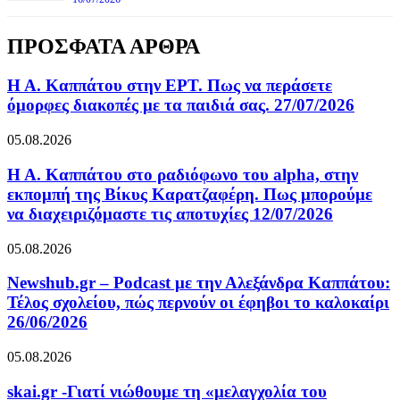
ΠΡΟΣΦΑΤΑ ΑΡΘΡΑ
Η Α. Καππάτου στην ΕΡΤ. Πως να περάσετε
όμορφες διακοπές με τα παιδιά σας. 27/07/2026
05.08.2026
Η Α. Καππάτου στο ραδιόφωνο του alpha, στην
εκπομπή της Βίκυς Καρατζαφέρη. Πως μπορούμε
να διαχειριζόμαστε τις αποτυχίες 12/07/2026
05.08.2026
Newshub.gr – Podcast με την Αλεξάνδρα Καππάτου:
Τέλος σχολείου, πώς περνούν οι έφηβοι το καλοκαίρι
26/06/2026
05.08.2026
skai.gr -Γιατί νιώθουμε τη «μελαγχολία του