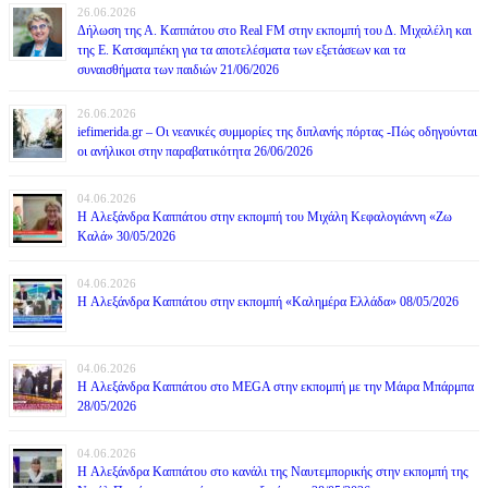
26.06.2026
Δήλωση της Α. Καππάτου στο Real FM στην εκπομπή του Δ. Μιχαλέλη και
της Ε. Κατσαμπέκη για τα αποτελέσματα των εξετάσεων και τα
συναισθήματα των παιδιών 21/06/2026
26.06.2026
iefimerida.gr – Οι νεανικές συμμορίες της διπλανής πόρτας -Πώς οδηγούνται
οι ανήλικοι στην παραβατικότητα 26/06/2026
04.06.2026
H Αλεξάνδρα Καππάτου στην εκπομπή του Μιχάλη Κεφαλογιάννη «Ζω
Καλά» 30/05/2026
04.06.2026
H Αλεξάνδρα Καππάτου στην εκπομπή «Καλημέρα Ελλάδα» 08/05/2026
04.06.2026
H Αλεξάνδρα Καππάτου στο MEGA στην εκπομπή με την Μάιρα Mπάρμπα
28/05/2026
04.06.2026
H Αλεξάνδρα Καππάτου στο κανάλι της Ναυτεμπορικής στην εκπομπή της