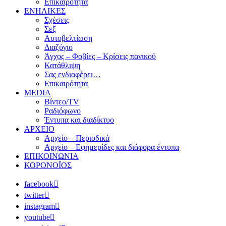
Επικαιρότητα
ΕΝΗΛΙΚΕΣ
Σχέσεις
Σεξ
Αυτοβελτίωση
Διαζύγιο
Άγχος – Φοβίες – Κρίσεις πανικού
Κατάθλιψη
Σας ενδιαφέρει…
Επικαιρότητα
MEDIA
Βίντεο/TV
Ραδιόφωνο
Έντυπα και διαδίκτυο
ΑΡΧΕΙΟ
Αρχείο – Περιοδικά
Αρχείο – Εφημερίδες και διάφορα έντυπα
ΕΠΙΚΟΙΝΩΝΙΑ
ΚΟΡΟΝΟΪΟΣ
facebook
twitter
instagram
youtube