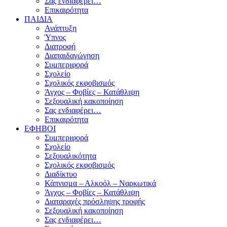
Σας ενδιαφέρει…
Επικαιρότητα
ΠΑΙΔΙΑ
Ανάπτυξη
Ύπνος
Διατροφή
Διαπαιδαγώγηση
Συμπεριφορά
Σχολείο
Σχολικός εκφοβισμός
Άγχος – Φοβίες – Κατάθλιψη
Σεξουαλική κακοποίηση
Σας ενδιαφέρει…
Επικαιρότητα
ΕΦΗΒΟΙ
Συμπεριφορά
Σχολείο
Σεξουαλικότητα
Σχολικός εκφοβισμός
Διαδίκτυο
Κάπνισμα – Αλκοόλ – Ναρκωτικά
Άγχος – Φοβίες – Κατάθλιψη
Διαταραχές πρόσληψης τροφής
Σεξουαλική κακοποίηση
Σας ενδιαφέρει…