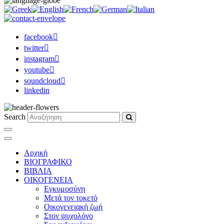
facebook
twitter
instagram
youtube
soundcloud
linkedin
Search
Αρχική
ΒΙΟΓΡΑΦΙΚΟ
ΒΙΒΛΙΑ
ΟΙΚΟΓΕΝΕΙΑ
Εγκυμοσύνη
Μετά τον τοκετό
Οικογενειακή ζωή
Στον ψυχολόγο