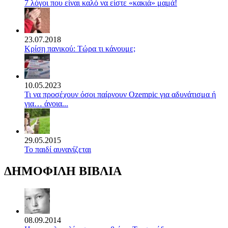
7 λόγοι που είναι καλό να είστε «κακιά» μαμά!
23.07.2018
Κρίση πανικού: Τώρα τι κάνουμε;
10.05.2023
Τι να προσέχουν όσοι παίρνουν Ozempic για αδυνάτισμα ή
για… άνοια...
29.05.2015
Το παιδί αυνανίζεται
ΔΗΜΟΦΙΛΗ ΒΙΒΛΙΑ
08.09.2014