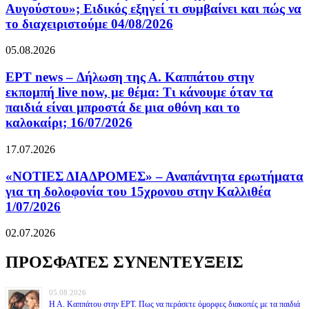
Αυγούστου»; Ειδικός εξηγεί τι συμβαίνει και πώς να
το διαχειριστούμε 04/08/2026
05.08.2026
ΕΡΤ news – Δήλωση της Α. Καππάτου στην
εκπομπή live now, με θέμα: Τι κάνουμε όταν τα
παιδιά είναι μπροστά δε μια οθόνη και το
καλοκαίρι; 16/07/2026
17.07.2026
«ΝΟΤΙΕΣ ΔΙΑΔΡΟΜΕΣ» – Αναπάντητα ερωτήματα
για τη δολοφονία του 15χρονου στην Καλλιθέα
1/07/2026
02.07.2026
ΠΡΟΣΦΑΤΕΣ ΣΥΝΕΝΤΕΥΞΕΙΣ
05.08.2026
Η Α. Καππάτου στην ΕΡΤ. Πως να περάσετε όμορφες διακοπές με τα παιδιά