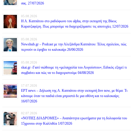
σας. 27/07/2026
05.08.2026
Η Α. Καππάτου στο ραδιόφωνο του alpha, στην εκπομπή της Βίκυς
Καρατζαφέρη. Πως μπορούμε να διαχειριζόμαστε τις αποτυχίες 12/07/2026
05.08.2026
Newshub.gr – Podcast με την Αλεξάνδρα Καππάτου: Τέλος σχολείου, πώς
περνούν οι έφηβοι το καλοκαίρι 26/06/2026
05.08.2026
skai.gr -Γιατί νιώθουμε τη «μελαγχολία του Αυγούστου»; Ειδικός εξηγεί τι
συμβαίνει και πώς να το διαχειριστούμε 04/08/2026
17.07.2026
ΕΡΤ news – Δήλωση της Α. Καππάτου στην εκπομπή live now, με θέμα: Τι
κάνουμε όταν τα παιδιά είναι μπροστά δε μια οθόνη και το καλοκαίρι;
16/07/2026
02.07.2026
«ΝΟΤΙΕΣ ΔΙΑΔΡΟΜΕΣ» – Αναπάντητα ερωτήματα για τη δολοφονία του
15χρονου στην Καλλιθέα 1/07/2026