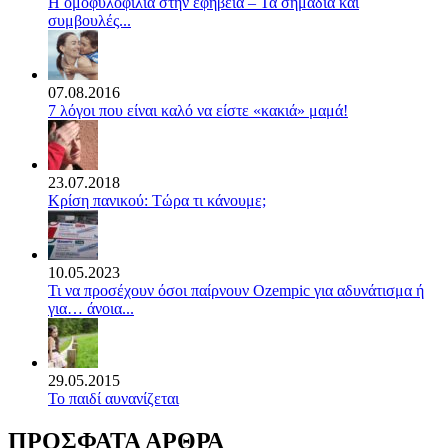
Η ομοφυλοφιλία στην εφηβεία – Τα σημάδια και
συμβουλές...
07.08.2016
7 λόγοι που είναι καλό να είστε «κακιά» μαμά!
23.07.2018
Κρίση πανικού: Τώρα τι κάνουμε;
10.05.2023
Τι να προσέχουν όσοι παίρνουν Ozempic για αδυνάτισμα ή
για… άνοια...
29.05.2015
Το παιδί αυνανίζεται
ΠΡΟΣΦΑΤΑ ΑΡΘΡΑ