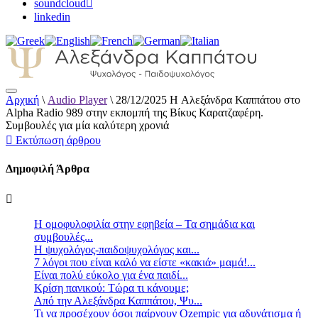
soundcloud
linkedin
Αρχική
\
Audio Player
\
28/12/2025 H Αλεξάνδρα Καππάτου στο
Αλεξάνδρα Καππάτου Ψυχολόγος –
Alpha Radio 989 στην εκπομπή της Βίκυς Καρατζαφέρη.
Παιδοψυχολόγος
Συμβουλές για μία καλύτερη χρονιά
Εκτύπωση άρθρου
Δημοφιλή Άρθρα
Η ομοφυλοφιλία στην εφηβεία – Τα σημάδια και
συμβουλές...
Η ψυχολόγος-παιδοψυχολόγος και...
7 λόγοι που είναι καλό να είστε «κακιά» μαμά!...
Είναι πολύ εύκολο για ένα παιδί...
Κρίση πανικού: Τώρα τι κάνουμε;
Από την Αλεξάνδρα Καππάτου, Ψυ...
Τι να προσέχουν όσοι παίρνουν Ozempic για αδυνάτισμα ή