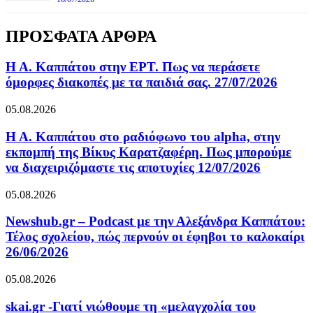
ΠΡΟΣΦΑΤΑ ΑΡΘΡΑ
Η Α. Καππάτου στην ΕΡΤ. Πως να περάσετε
όμορφες διακοπές με τα παιδιά σας. 27/07/2026
05.08.2026
Η Α. Καππάτου στο ραδιόφωνο του alpha, στην
εκπομπή της Βίκυς Καρατζαφέρη. Πως μπορούμε
να διαχειριζόμαστε τις αποτυχίες 12/07/2026
05.08.2026
Newshub.gr – Podcast με την Αλεξάνδρα Καππάτου:
Τέλος σχολείου, πώς περνούν οι έφηβοι το καλοκαίρι
26/06/2026
05.08.2026
skai.gr -Γιατί νιώθουμε τη «μελαγχολία του