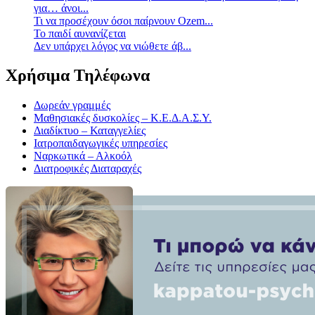
για… άνοι...
Τι να προσέχουν όσοι παίρνουν Ozem...
Το παιδί αυνανίζεται
Δεν υπάρχει λόγος να νιώθετε άβ...
Χρήσιμα Τηλέφωνα
Δωρεάν γραμμές
Μαθησιακές δυσκολίες – Κ.Ε.Δ.Α.Σ.Υ.
Διαδίκτυο – Καταγγελίες
Ιατροπαιδαγωγικές υπηρεσίες
Ναρκωτικά – Αλκοόλ
Διατροφικές Διαταραχές