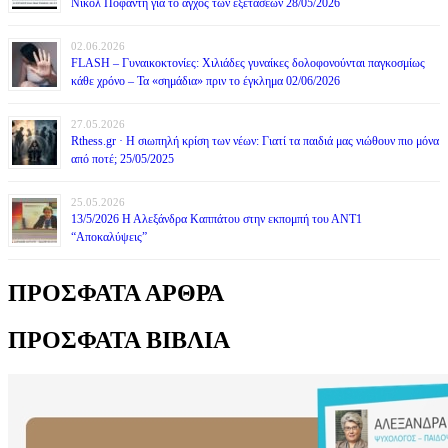
Νικόλ Ποφάντη για το άγχος των εξετάσεων 28/05/2026
02.06.2026
FLASH – Γυναικοκτονίες: Χιλιάδες γυναίκες δολοφονούνται παγκοσμίως
κάθε χρόνο – Τα «σημάδια» πριν το έγκλημα 02/06/2026
27.05.2026
Rthess.gr · Η σιωπηλή κρίση των νέων: Γιατί τα παιδιά μας νιώθουν πιο μόνα
από ποτέ; 25/05/2025
25.05.2026
13/5/2026 Η Αλεξάνδρα Καππάτου στην εκπομπή του ΑΝΤ1
“Αποκαλύψεις”
ΠΡΟΣΦΑΤΑ ΑΡΘΡΑ
ΠΡΟΣΦΑΤΑ ΒΙΒΛΙΑ