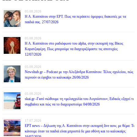
05.08.2026
Η Α. Καππάτου στην ΕΡΤ. Πως να περάσετε όμορφες διακοπές με τα
παιδιά σας. 27/07/2026
05.08.2026
Η Α. Καππάτου στο ραδιόφωνο του alpha, στην εκπομπή της Βίκυς
Καρατζαφέρη. Πως μπορούμε να διαχειριζόμαστε τις αποτυχίες
12/07/2026
05.08.2026
Newshub.gr – Podcast με την Αλεξάνδρα Καππάτου: Τέλος σχολείου, πώς
περνούν οι έφηβοι το καλοκαίρι 26/06/2026
05.08.2026
skai.gr -Γιατί νιώθουμε τη «μελαγχολία του Αυγούστου»; Ειδικός εξηγεί τι
συμβαίνει και πώς να το διαχειριστούμε 04/08/2026
17.07.2026
ΕΡΤ news – Δήλωση της Α. Καππάτου στην εκπομπή live now, με θέμα: Τι
κάνουμε όταν τα παιδιά είναι μπροστά δε μια οθόνη και το καλοκαίρι;
16/07/2026