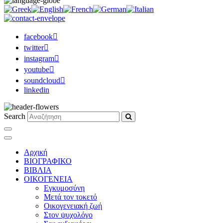
facebook
twitter
instagram
youtube
soundcloud
linkedin
Search
Αρχική
ΒΙΟΓΡΑΦΙΚΟ
ΒΙΒΛΙΑ
ΟΙΚΟΓΕΝΕΙΑ
Εγκυμοσύνη
Μετά τον τοκετό
Οικογενειακή ζωή
Στον ψυχολόγο