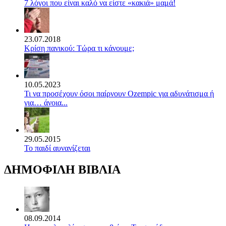
7 λόγοι που είναι καλό να είστε «κακιά» μαμά!
23.07.2018
Κρίση πανικού: Τώρα τι κάνουμε;
10.05.2023
Τι να προσέχουν όσοι παίρνουν Ozempic για αδυνάτισμα ή
για… άνοια...
29.05.2015
Το παιδί αυνανίζεται
ΔΗΜΟΦΙΛΗ ΒΙΒΛΙΑ
08.09.2014