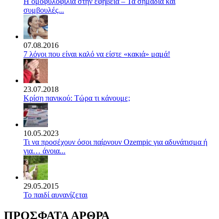
Η ομοφυλοφιλία στην εφηβεία – Τα σημάδια και
συμβουλές...
07.08.2016
7 λόγοι που είναι καλό να είστε «κακιά» μαμά!
23.07.2018
Κρίση πανικού: Τώρα τι κάνουμε;
10.05.2023
Τι να προσέχουν όσοι παίρνουν Ozempic για αδυνάτισμα ή
για… άνοια...
29.05.2015
Το παιδί αυνανίζεται
ΠΡΟΣΦΑΤΑ ΑΡΘΡΑ