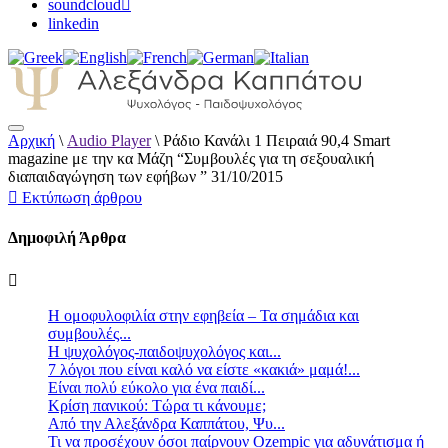
soundcloud
linkedin
Αρχική
\
Audio Player
\
Ράδιο Κανάλι 1 Πειραιά 90,4 Smart
Αλεξάνδρα Καππάτου Ψυχολόγος –
magazine με την κα Μάζη “Συμβουλές για τη σεξουαλική
Παιδοψυχολόγος
διαπαιδαγώγηση των εφήβων ” 31/10/2015
Εκτύπωση άρθρου
Δημοφιλή Άρθρα
Η ομοφυλοφιλία στην εφηβεία – Τα σημάδια και
συμβουλές...
Η ψυχολόγος-παιδοψυχολόγος και...
7 λόγοι που είναι καλό να είστε «κακιά» μαμά!...
Είναι πολύ εύκολο για ένα παιδί...
Κρίση πανικού: Τώρα τι κάνουμε;
Από την Αλεξάνδρα Καππάτου, Ψυ...
Τι να προσέχουν όσοι παίρνουν Ozempic για αδυνάτισμα ή