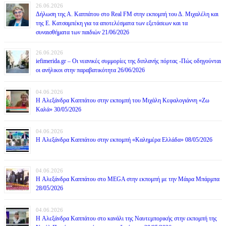
26.06.2026
Δήλωση της Α. Καππάτου στο Real FM στην εκπομπή του Δ. Μιχαλέλη και
της Ε. Κατσαμπέκη για τα αποτελέσματα των εξετάσεων και τα
συναισθήματα των παιδιών 21/06/2026
26.06.2026
iefimerida.gr – Οι νεανικές συμμορίες της διπλανής πόρτας -Πώς οδηγούνται
οι ανήλικοι στην παραβατικότητα 26/06/2026
04.06.2026
H Αλεξάνδρα Καππάτου στην εκπομπή του Μιχάλη Κεφαλογιάννη «Ζω
Καλά» 30/05/2026
04.06.2026
H Αλεξάνδρα Καππάτου στην εκπομπή «Καλημέρα Ελλάδα» 08/05/2026
04.06.2026
H Αλεξάνδρα Καππάτου στο MEGA στην εκπομπή με την Μάιρα Mπάρμπα
28/05/2026
04.06.2026
H Αλεξάνδρα Καππάτου στο κανάλι της Ναυτεμπορικής στην εκπομπή της