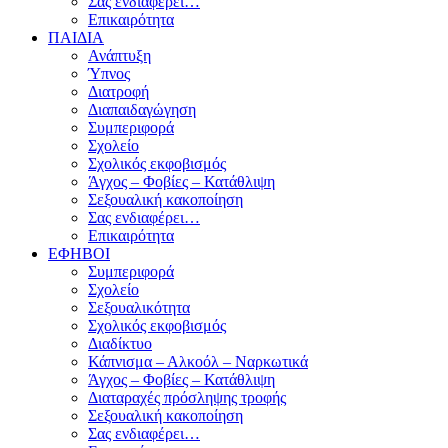
Σας ενδιαφέρει…
Επικαιρότητα
ΠΑΙΔΙΑ
Ανάπτυξη
Ύπνος
Διατροφή
Διαπαιδαγώγηση
Συμπεριφορά
Σχολείο
Σχολικός εκφοβισμός
Άγχος – Φοβίες – Κατάθλιψη
Σεξουαλική κακοποίηση
Σας ενδιαφέρει…
Επικαιρότητα
ΕΦΗΒΟΙ
Συμπεριφορά
Σχολείο
Σεξουαλικότητα
Σχολικός εκφοβισμός
Διαδίκτυο
Κάπνισμα – Αλκοόλ – Ναρκωτικά
Άγχος – Φοβίες – Κατάθλιψη
Διαταραχές πρόσληψης τροφής
Σεξουαλική κακοποίηση
Σας ενδιαφέρει…