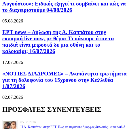
Αυγούστου»; Ειδικός εξηγεί τι συμβαίνει και πώς να
το διαχειριστούμε 04/08/2026
05.08.2026
ΕΡΤ news – Δήλωση της Α. Καππάτου στην
εκπομπή live now, με θέμα: Τι κάνουμε όταν τα
παιδιά είναι μπροστά δε μια οθόνη και το
καλοκαίρι; 16/07/2026
17.07.2026
«ΝΟΤΙΕΣ ΔΙΑΔΡΟΜΕΣ» – Αναπάντητα ερωτήματα
για τη δολοφονία του 15χρονου στην Καλλιθέα
1/07/2026
02.07.2026
ΠΡΟΣΦΑΤΕΣ ΣΥΝΕΝΤΕΥΞΕΙΣ
05.08.2026
Η Α. Καππάτου στην ΕΡΤ. Πως να περάσετε όμορφες διακοπές με τα παιδιά