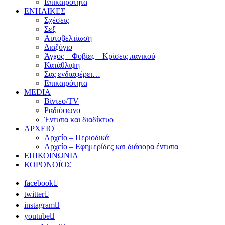
Επικαιρότητα
ΕΝΗΛΙΚΕΣ
Σχέσεις
Σεξ
Αυτοβελτίωση
Διαζύγιο
Άγχος – Φοβίες – Κρίσεις πανικού
Κατάθλιψη
Σας ενδιαφέρει…
Επικαιρότητα
MEDIA
Βίντεο/TV
Ραδιόφωνο
Έντυπα και διαδίκτυο
ΑΡΧΕΙΟ
Αρχείο – Περιοδικά
Αρχείο – Εφημερίδες και διάφορα έντυπα
ΕΠΙΚΟΙΝΩΝΙΑ
ΚΟΡΟΝΟΪΟΣ
facebook
twitter
instagram
youtube