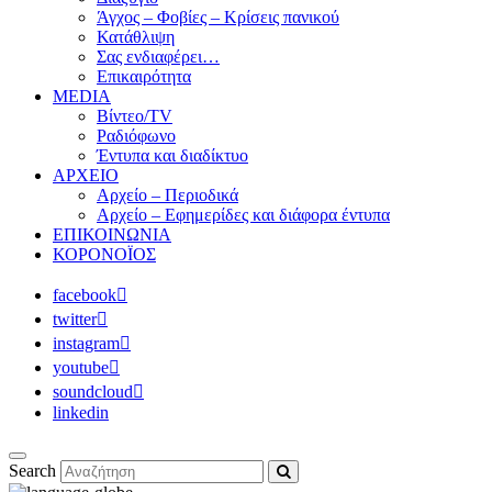
Άγχος – Φοβίες – Κρίσεις πανικού
Κατάθλιψη
Σας ενδιαφέρει…
Επικαιρότητα
MEDIA
Βίντεο/TV
Ραδιόφωνο
Έντυπα και διαδίκτυο
ΑΡΧΕΙΟ
Αρχείο – Περιοδικά
Αρχείο – Εφημερίδες και διάφορα έντυπα
ΕΠΙΚΟΙΝΩΝΙΑ
ΚΟΡΟΝΟΪΟΣ
facebook
twitter
instagram
youtube
soundcloud
linkedin
Search