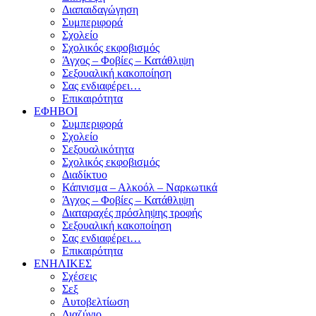
Διαπαιδαγώγηση
Συμπεριφορά
Σχολείο
Σχολικός εκφοβισμός
Άγχος – Φοβίες – Κατάθλιψη
Σεξουαλική κακοποίηση
Σας ενδιαφέρει…
Επικαιρότητα
ΕΦΗΒΟΙ
Συμπεριφορά
Σχολείο
Σεξουαλικότητα
Σχολικός εκφοβισμός
Διαδίκτυο
Κάπνισμα – Αλκοόλ – Ναρκωτικά
Άγχος – Φοβίες – Κατάθλιψη
Διαταραχές πρόσληψης τροφής
Σεξουαλική κακοποίηση
Σας ενδιαφέρει…
Επικαιρότητα
ΕΝΗΛΙΚΕΣ
Σχέσεις
Σεξ
Αυτοβελτίωση
Διαζύγιο