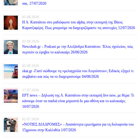
σας. 27/07/2026
05.08.2026
Η Α. Καππάτου στο ραδιόφωνο του alpha, στην εκπομπή της Βίκυς
Καρατζαφέρη. Πως μπορούμε να διαχειριζόμαστε τις αποτυχίες 12/07/2026
05.08.2026
Newshub.gr – Podcast με την Αλεξάνδρα Καππάτου: Τέλος σχολείου, πώς
περνούν οι έφηβοι το καλοκαίρι 26/06/2026
05.08.2026
skai.gr -Γιατί νιώθουμε τη «μελαγχολία του Αυγούστου»; Ειδικός εξηγεί τι
συμβαίνει και πώς να το διαχειριστούμε 04/08/2026
17.07.2026
ΕΡΤ news – Δήλωση της Α. Καππάτου στην εκπομπή live now, με θέμα: Τι
κάνουμε όταν τα παιδιά είναι μπροστά δε μια οθόνη και το καλοκαίρι;
16/07/2026
02.07.2026
«ΝΟΤΙΕΣ ΔΙΑΔΡΟΜΕΣ» – Αναπάντητα ερωτήματα για τη δολοφονία του
15χρονου στην Καλλιθέα 1/07/2026