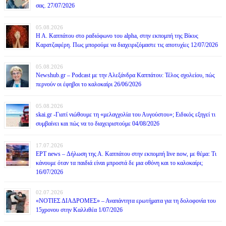
σας. 27/07/2026
05.08.2026
Η Α. Καππάτου στο ραδιόφωνο του alpha, στην εκπομπή της Βίκυς
Καρατζαφέρη. Πως μπορούμε να διαχειριζόμαστε τις αποτυχίες 12/07/2026
05.08.2026
Newshub.gr – Podcast με την Αλεξάνδρα Καππάτου: Τέλος σχολείου, πώς
περνούν οι έφηβοι το καλοκαίρι 26/06/2026
05.08.2026
skai.gr -Γιατί νιώθουμε τη «μελαγχολία του Αυγούστου»; Ειδικός εξηγεί τι
συμβαίνει και πώς να το διαχειριστούμε 04/08/2026
17.07.2026
ΕΡΤ news – Δήλωση της Α. Καππάτου στην εκπομπή live now, με θέμα: Τι
κάνουμε όταν τα παιδιά είναι μπροστά δε μια οθόνη και το καλοκαίρι;
16/07/2026
02.07.2026
«ΝΟΤΙΕΣ ΔΙΑΔΡΟΜΕΣ» – Αναπάντητα ερωτήματα για τη δολοφονία του
15χρονου στην Καλλιθέα 1/07/2026