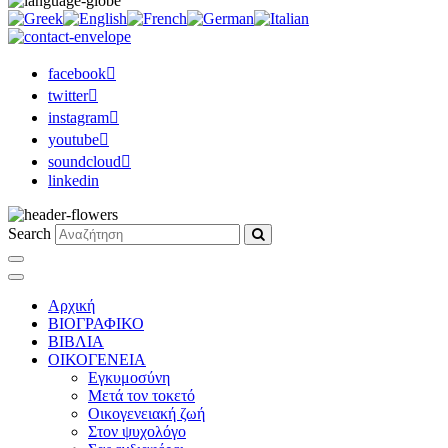
facebook
twitter
instagram
youtube
soundcloud
linkedin
Search
Αρχική
ΒΙΟΓΡΑΦΙΚΟ
ΒΙΒΛΙΑ
ΟΙΚΟΓΕΝΕΙΑ
Εγκυμοσύνη
Μετά τον τοκετό
Οικογενειακή ζωή
Στον ψυχολόγο