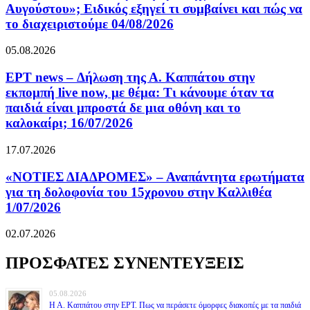
Αυγούστου»; Ειδικός εξηγεί τι συμβαίνει και πώς να
το διαχειριστούμε 04/08/2026
05.08.2026
ΕΡΤ news – Δήλωση της Α. Καππάτου στην
εκπομπή live now, με θέμα: Τι κάνουμε όταν τα
παιδιά είναι μπροστά δε μια οθόνη και το
καλοκαίρι; 16/07/2026
17.07.2026
«ΝΟΤΙΕΣ ΔΙΑΔΡΟΜΕΣ» – Αναπάντητα ερωτήματα
για τη δολοφονία του 15χρονου στην Καλλιθέα
1/07/2026
02.07.2026
ΠΡΟΣΦΑΤΕΣ ΣΥΝΕΝΤΕΥΞΕΙΣ
05.08.2026
Η Α. Καππάτου στην ΕΡΤ. Πως να περάσετε όμορφες διακοπές με τα παιδιά