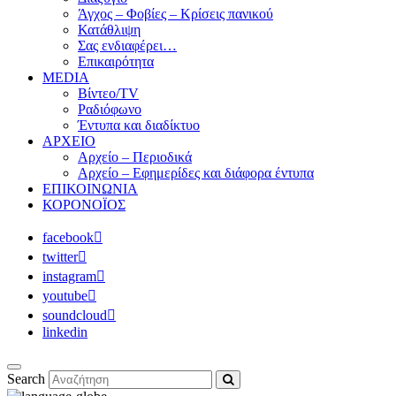
Άγχος – Φοβίες – Κρίσεις πανικού
Κατάθλιψη
Σας ενδιαφέρει…
Επικαιρότητα
MEDIA
Βίντεο/TV
Ραδιόφωνο
Έντυπα και διαδίκτυο
ΑΡΧΕΙΟ
Αρχείο – Περιοδικά
Αρχείο – Εφημερίδες και διάφορα έντυπα
ΕΠΙΚΟΙΝΩΝΙΑ
ΚΟΡΟΝΟΪΟΣ
facebook
twitter
instagram
youtube
soundcloud
linkedin
Search