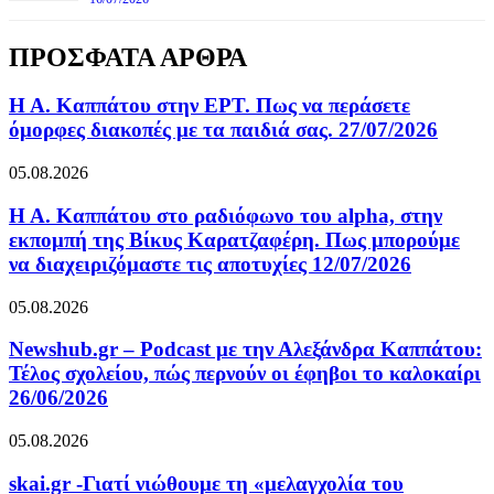
ΠΡΟΣΦΑΤΑ ΑΡΘΡΑ
Η Α. Καππάτου στην ΕΡΤ. Πως να περάσετε
όμορφες διακοπές με τα παιδιά σας. 27/07/2026
05.08.2026
Η Α. Καππάτου στο ραδιόφωνο του alpha, στην
εκπομπή της Βίκυς Καρατζαφέρη. Πως μπορούμε
να διαχειριζόμαστε τις αποτυχίες 12/07/2026
05.08.2026
Newshub.gr – Podcast με την Αλεξάνδρα Καππάτου:
Τέλος σχολείου, πώς περνούν οι έφηβοι το καλοκαίρι
26/06/2026
05.08.2026
skai.gr -Γιατί νιώθουμε τη «μελαγχολία του