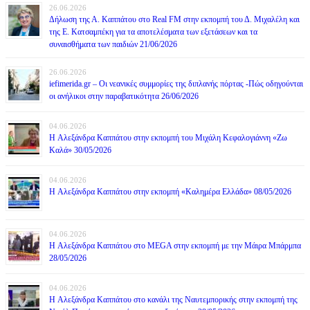
26.06.2026
Δήλωση της Α. Καππάτου στο Real FM στην εκπομπή του Δ. Μιχαλέλη και
της Ε. Κατσαμπέκη για τα αποτελέσματα των εξετάσεων και τα
συναισθήματα των παιδιών 21/06/2026
26.06.2026
iefimerida.gr – Οι νεανικές συμμορίες της διπλανής πόρτας -Πώς οδηγούνται
οι ανήλικοι στην παραβατικότητα 26/06/2026
04.06.2026
H Αλεξάνδρα Καππάτου στην εκπομπή του Μιχάλη Κεφαλογιάννη «Ζω
Καλά» 30/05/2026
04.06.2026
H Αλεξάνδρα Καππάτου στην εκπομπή «Καλημέρα Ελλάδα» 08/05/2026
04.06.2026
H Αλεξάνδρα Καππάτου στο MEGA στην εκπομπή με την Μάιρα Mπάρμπα
28/05/2026
04.06.2026
H Αλεξάνδρα Καππάτου στο κανάλι της Ναυτεμπορικής στην εκπομπή της