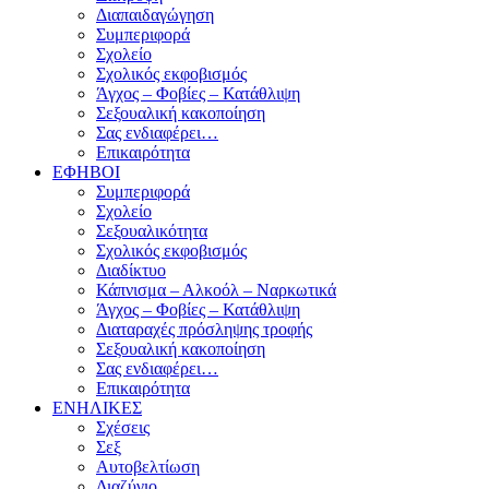
Διαπαιδαγώγηση
Συμπεριφορά
Σχολείο
Σχολικός εκφοβισμός
Άγχος – Φοβίες – Κατάθλιψη
Σεξουαλική κακοποίηση
Σας ενδιαφέρει…
Επικαιρότητα
ΕΦΗΒΟΙ
Συμπεριφορά
Σχολείο
Σεξουαλικότητα
Σχολικός εκφοβισμός
Διαδίκτυο
Κάπνισμα – Αλκοόλ – Ναρκωτικά
Άγχος – Φοβίες – Κατάθλιψη
Διαταραχές πρόσληψης τροφής
Σεξουαλική κακοποίηση
Σας ενδιαφέρει…
Επικαιρότητα
ΕΝΗΛΙΚΕΣ
Σχέσεις
Σεξ
Αυτοβελτίωση
Διαζύγιο