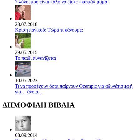
7 λόγοι που είναι καλό να είστε «κακιά» μαμά!
23.07.2018
Κρίση πανικού: Τώρα τι κάνουμε;
29.05.2015
Το παιδί αυνανίζεται
10.05.2023
Τι να προσέχουν όσοι παίρνουν Ozempic για αδυνάτισμα ή
για… άνοια...
ΔΗΜΟΦΙΛΗ ΒΙΒΛΙΑ
08.09.2014