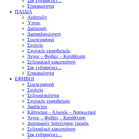
Σας ενδιαφέρει…
Επικαιρότητα
ΠΑΙΔΙΑ
Ανάπτυξη
Ύπνος
Διατροφή
Διαπαιδαγώγηση
Συμπεριφορά
Σχολείο
Σχολικός εκφοβισμός
Άγχος – Φοβίες – Κατάθλιψη
Σεξουαλική κακοποίηση
Σας ενδιαφέρει…
Επικαιρότητα
ΕΦΗΒΟΙ
Συμπεριφορά
Σχολείο
Σεξουαλικότητα
Σχολικός εκφοβισμός
Διαδίκτυο
Κάπνισμα – Αλκοόλ – Ναρκωτικά
Άγχος – Φοβίες – Κατάθλιψη
Διαταραχές πρόσληψης τροφής
Σεξουαλική κακοποίηση
Σας ενδιαφέρει…