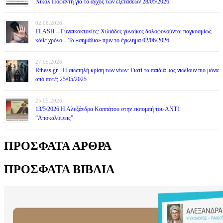
Νικόλ Ποφάντη για το άγχος των εξετάσεων 28/05/2026
02.06.2026
FLASH – Γυναικοκτονίες: Χιλιάδες γυναίκες δολοφονούνται παγκοσμίως
κάθε χρόνο – Τα «σημάδια» πριν το έγκλημα 02/06/2026
27.05.2026
Rthess.gr · Η σιωπηλή κρίση των νέων: Γιατί τα παιδιά μας νιώθουν πιο μόνα
από ποτέ; 25/05/2025
25.05.2026
13/5/2026 Η Αλεξάνδρα Καππάτου στην εκπομπή του ΑΝΤ1
“Αποκαλύψεις”
ΠΡΟΣΦΑΤΑ ΑΡΘΡΑ
ΠΡΟΣΦΑΤΑ ΒΙΒΛΙΑ