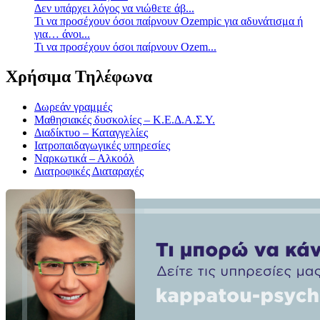
Δεν υπάρχει λόγος να νιώθετε άβ...
Τι να προσέχουν όσοι παίρνουν Ozempic για αδυνάτισμα ή
για… άνοι...
Τι να προσέχουν όσοι παίρνουν Ozem...
Χρήσιμα Τηλέφωνα
Δωρεάν γραμμές
Μαθησιακές δυσκολίες – Κ.Ε.Δ.Α.Σ.Υ.
Διαδίκτυο – Καταγγελίες
Ιατροπαιδαγωγικές υπηρεσίες
Ναρκωτικά – Αλκοόλ
Διατροφικές Διαταραχές