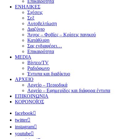
Επικαιρότητα
ΕΝΗΛΙΚΕΣ
Σχέσεις
Σεξ
Αυτοβελτίωση
Διαζύγιο
Άγχος – Φοβίες – Κρίσεις πανικού
Κατάθλιψη
Σας ενδιαφέρει…
Επικαιρότητα
MEDIA
Βίντεο/TV
Ραδιόφωνο
Έντυπα και διαδίκτυο
ΑΡΧΕΙΟ
Αρχείο – Περιοδικά
Αρχείο – Εφημερίδες και διάφορα έντυπα
ΕΠΙΚΟΙΝΩΝΙΑ
ΚΟΡΟΝΟΪΟΣ
facebook
twitter
instagram
youtube