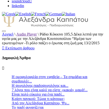
soundcloud
linkedin
Αρχική
\
Audio Player
\
Ράδιο Κόκκινο 105,5 Δέκα λεπτά για την
Αλεξάνδρα Καππάτου Ψυχολόγος –
υγεία μας με την Αλεξάνδρα Κουτσοπούλου “Ημέρα των
Παιδοψυχολόγος
ερωτευμένων -Τι ρόλο παίζει ο έρωτας στη ζωή μας 13/2/2015
Εκτύπωση άρθρου
Δημοφιλή Άρθρα
Η ομοφυλοφιλία στην εφηβεία – Τα σημάδια και
συμβουλές...
Η ψυχολόγος-παιδοψυχολόγος και...
7 λόγοι που είναι καλό να είστε «κακιά» μαμά!...
Είναι πολύ εύκολο για ένα παιδί...
Κρίση πανικού: Τώρα τι κάνουμε;
Από την Αλεξάνδρα Καππάτου, Ψυ...
Το παιδί αυνανίζεται