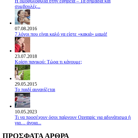
Η ομοφυλοφιλία στην εφηβεία – Τα σημάδια και
συμβουλές...
07.08.2016
7 λόγοι που είναι καλό να είστε «κακιά» μαμά!
23.07.2018
Κρίση πανικού: Τώρα τι κάνουμε;
29.05.2015
Το παιδί αυνανίζεται
10.05.2023
Τι να προσέχουν όσοι παίρνουν Ozempic για αδυνάτισμα ή
για… άνοια...
ΠΡΟΣΦΑΤΑ ΑΡΘΡΑ