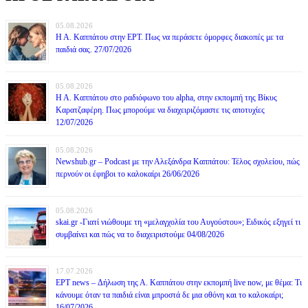
05.08.2026
Η Α. Καππάτου στην ΕΡΤ. Πως να περάσετε όμορφες διακοπές με τα
παιδιά σας. 27/07/2026
05.08.2026
Η Α. Καππάτου στο ραδιόφωνο του alpha, στην εκπομπή της Βίκυς
Καρατζαφέρη. Πως μπορούμε να διαχειριζόμαστε τις αποτυχίες
12/07/2026
05.08.2026
Newshub.gr – Podcast με την Αλεξάνδρα Καππάτου: Τέλος σχολείου, πώς
περνούν οι έφηβοι το καλοκαίρι 26/06/2026
05.08.2026
skai.gr -Γιατί νιώθουμε τη «μελαγχολία του Αυγούστου»; Ειδικός εξηγεί τι
συμβαίνει και πώς να το διαχειριστούμε 04/08/2026
17.07.2026
ΕΡΤ news – Δήλωση της Α. Καππάτου στην εκπομπή live now, με θέμα: Τι
κάνουμε όταν τα παιδιά είναι μπροστά δε μια οθόνη και το καλοκαίρι;
16/07/2026