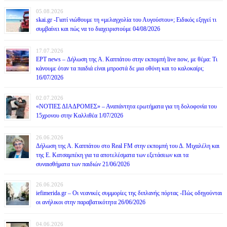
05.08.2026
skai.gr -Γιατί νιώθουμε τη «μελαγχολία του Αυγούστου»; Ειδικός εξηγεί τι
συμβαίνει και πώς να το διαχειριστούμε 04/08/2026
17.07.2026
ΕΡΤ news – Δήλωση της Α. Καππάτου στην εκπομπή live now, με θέμα: Τι
κάνουμε όταν τα παιδιά είναι μπροστά δε μια οθόνη και το καλοκαίρι;
16/07/2026
02.07.2026
«ΝΟΤΙΕΣ ΔΙΑΔΡΟΜΕΣ» – Αναπάντητα ερωτήματα για τη δολοφονία του
15χρονου στην Καλλιθέα 1/07/2026
26.06.2026
Δήλωση της Α. Καππάτου στο Real FM στην εκπομπή του Δ. Μιχαλέλη και
της Ε. Κατσαμπέκη για τα αποτελέσματα των εξετάσεων και τα
συναισθήματα των παιδιών 21/06/2026
26.06.2026
iefimerida.gr – Οι νεανικές συμμορίες της διπλανής πόρτας -Πώς οδηγούνται
οι ανήλικοι στην παραβατικότητα 26/06/2026
04.06.2026