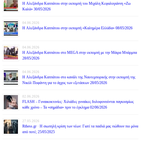
H Αλεξάνδρα Καππάτου στην εκπομπή του Μιχάλη Κεφαλογιάννη «Ζω
Καλά» 30/05/2026
04.06.2026
H Αλεξάνδρα Καππάτου στην εκπομπή «Καλημέρα Ελλάδα» 08/05/2026
04.06.2026
H Αλεξάνδρα Καππάτου στο MEGA στην εκπομπή με την Μάιρα Mπάρμπα
28/05/2026
04.06.2026
H Αλεξάνδρα Καππάτου στο κανάλι της Ναυτεμπορικής στην εκπομπή της
Νικόλ Ποφάντη για το άγχος των εξετάσεων 28/05/2026
02.06.2026
FLASH – Γυναικοκτονίες: Χιλιάδες γυναίκες δολοφονούνται παγκοσμίως
κάθε χρόνο – Τα «σημάδια» πριν το έγκλημα 02/06/2026
27.05.2026
Rthess.gr · Η σιωπηλή κρίση των νέων: Γιατί τα παιδιά μας νιώθουν πιο μόνα
από ποτέ; 25/05/2025