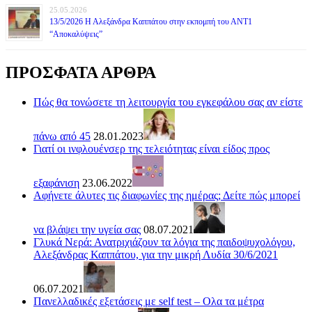
25.05.2026
13/5/2026 Η Αλεξάνδρα Καππάτου στην εκπομπή του ΑΝΤ1
“Αποκαλύψεις”
ΠΡΟΣΦΑΤΑ ΑΡΘΡΑ
Πώς θα τονώσετε τη λειτουργία του εγκεφάλου σας αν είστε
πάνω από 45
28.01.2023
Γιατί οι ινφλουένσερ της τελειότητας είναι είδος προς
εξαφάνιση
23.06.2022
Αφήνετε άλυτες τις διαφωνίες της ημέρας; Δείτε πώς μπορεί
να βλάψει την υγεία σας
08.07.2021
Γλυκά Νερά: Ανατριχιάζουν τα λόγια της παιδοψυχολόγου,
Αλεξάνδρας Καππάτου, για την μικρή Λυδία 30/6/2021
06.07.2021
Πανελλαδικές εξετάσεις με self test – Ολα τα μέτρα