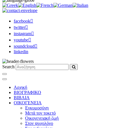
facebook
twitter
instagram
youtube
soundcloud
linkedin
Search
Αρχική
ΒΙΟΓΡΑΦΙΚΟ
ΒΙΒΛΙΑ
ΟΙΚΟΓΕΝΕΙΑ
Εγκυμοσύνη
Μετά τον τοκετό
Οικογενειακή ζωή
Στον ψυχολόγο