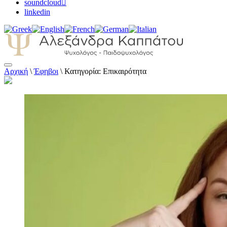
soundcloud
linkedin
Αρχική
\
Έφηβοι
\
Κατηγορία: Επικαιρότητα
Αλεξάνδρα Καππάτου Ψυχολόγος –
Παιδοψυχολόγος