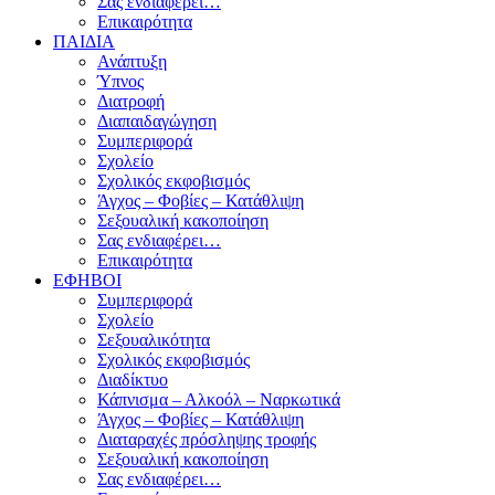
Σας ενδιαφέρει…
Επικαιρότητα
ΠΑΙΔΙΑ
Ανάπτυξη
Ύπνος
Διατροφή
Διαπαιδαγώγηση
Συμπεριφορά
Σχολείο
Σχολικός εκφοβισμός
Άγχος – Φοβίες – Κατάθλιψη
Σεξουαλική κακοποίηση
Σας ενδιαφέρει…
Επικαιρότητα
ΕΦΗΒΟΙ
Συμπεριφορά
Σχολείο
Σεξουαλικότητα
Σχολικός εκφοβισμός
Διαδίκτυο
Κάπνισμα – Αλκοόλ – Ναρκωτικά
Άγχος – Φοβίες – Κατάθλιψη
Διαταραχές πρόσληψης τροφής
Σεξουαλική κακοποίηση
Σας ενδιαφέρει…