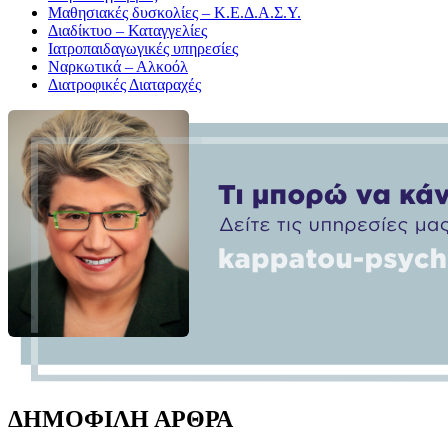
Μαθησιακές δυσκολίες – Κ.Ε.Δ.Α.Σ.Υ.
Διαδίκτυο – Καταγγελίες
Ιατροπαιδαγωγικές υπηρεσίες
Ναρκωτικά – Αλκοόλ
Διατροφικές Διαταραχές
ΔΗΜΟΦΙΛΗ ΑΡΘΡΑ