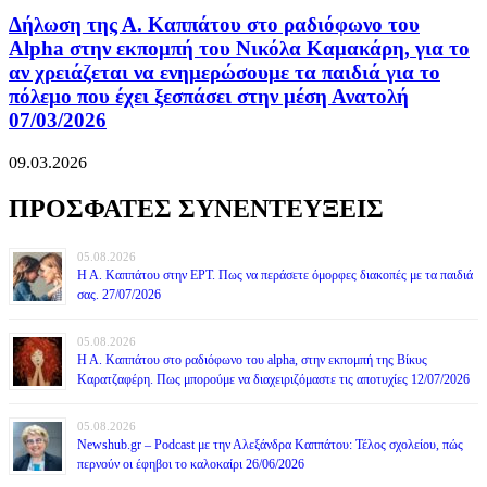
Δήλωση της Α. Καππάτου στο ραδιόφωνο του
Alpha στην εκπομπή του Νικόλα Καμακάρη, για το
αν χρειάζεται να ενημερώσουμε τα παιδιά για το
πόλεμο που έχει ξεσπάσει στην μέση Ανατολή
07/03/2026
09.03.2026
ΠΡΟΣΦΑΤΕΣ ΣΥΝΕΝΤΕΥΞΕΙΣ
05.08.2026
Η Α. Καππάτου στην ΕΡΤ. Πως να περάσετε όμορφες διακοπές με τα παιδιά
σας. 27/07/2026
05.08.2026
Η Α. Καππάτου στο ραδιόφωνο του alpha, στην εκπομπή της Βίκυς
Καρατζαφέρη. Πως μπορούμε να διαχειριζόμαστε τις αποτυχίες 12/07/2026
05.08.2026
Newshub.gr – Podcast με την Αλεξάνδρα Καππάτου: Τέλος σχολείου, πώς
περνούν οι έφηβοι το καλοκαίρι 26/06/2026