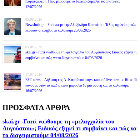
Καρατζαφέρη. Πως μπορούμε να διαχειριζόμαστε τις αποτυχίες
12/07/2026
05.08.2026
Newshub.gr – Podcast με την Αλεξάνδρα Καππάτου: Τέλος σχολείου, πώς
περνούν οι έφηβοι το καλοκαίρι 26/06/2026
05.08.2026
skai.gr -Γιατί νιώθουμε τη «μελαγχολία του Αυγούστου»; Ειδικός εξηγεί τι
συμβαίνει και πώς να το διαχειριστούμε 04/08/2026
17.07.2026
ΕΡΤ news – Δήλωση της Α. Καππάτου στην εκπομπή live now, με θέμα: Τι
κάνουμε όταν τα παιδιά είναι μπροστά δε μια οθόνη και το καλοκαίρι;
16/07/2026
ΠΡΟΣΦΑΤΑ ΑΡΘΡΑ
skai.gr -Γιατί νιώθουμε τη «μελαγχολία του
Αυγούστου»; Ειδικός εξηγεί τι συμβαίνει και πώς να
το διαχειριστούμε 04/08/2026