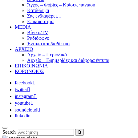
Άγχος – Φοβίες – Κρίσεις πανικού
Κατάθλιψη
Σας ενδιαφέρει…
Επικαιρότητα
MEDIA
Βίντεο/TV
Ραδιόφωνο
Έντυπα και διαδίκτυο
ΑΡΧΕΙΟ
Αρχείο – Περιοδικά
Αρχείο – Εφημερίδες και διάφορα έντυπα
ΕΠΙΚΟΙΝΩΝΙΑ
ΚΟΡΟΝΟΪΟΣ
facebook
twitter
instagram
youtube
soundcloud
linkedin
Search