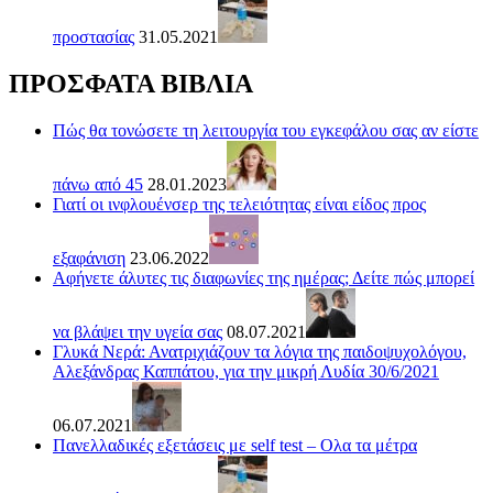
προστασίας
31.05.2021
ΠΡΟΣΦΑΤΑ ΒΙΒΛΙΑ
Πώς θα τονώσετε τη λειτουργία του εγκεφάλου σας αν είστε
πάνω από 45
28.01.2023
Γιατί οι ινφλουένσερ της τελειότητας είναι είδος προς
εξαφάνιση
23.06.2022
Αφήνετε άλυτες τις διαφωνίες της ημέρας; Δείτε πώς μπορεί
να βλάψει την υγεία σας
08.07.2021
Γλυκά Νερά: Ανατριχιάζουν τα λόγια της παιδοψυχολόγου,
Αλεξάνδρας Καππάτου, για την μικρή Λυδία 30/6/2021
06.07.2021
Πανελλαδικές εξετάσεις με self test – Ολα τα μέτρα