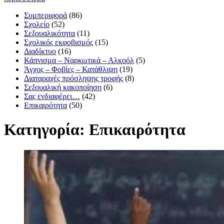
Συμπεριφορά
(86)
Σχολείο
(52)
Σεξουαλικότητα
(11)
Σχολικός εκφοβισμός
(15)
Διαδίκτυο
(16)
Κάπνισμα – Ναρκωτικά – Αλκοόλ
(5)
Άγχος – Φοβίες – Κατάθλιψη
(19)
Διαταραχές πρόσληψης τροφής
(8)
Σεξουαλική κακοποίηση
(6)
Σας ενδιαφέρει…
(42)
Επικαιρότητα
(50)
Κατηγορία: Επικαιρότητα