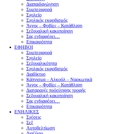
Διαπαιδαγώγηση
Συμπεριφορά
Σχολείο
Σχολικός εκφοβισμός
Άγχος – Φοβίες – Κατάθλιψη
Σεξουαλική κακοποίηση
Σας ενδιαφέρει…
Επικαιρότητα
ΕΦΗΒΟΙ
Συμπεριφορά
Σχολείο
Σεξουαλικότητα
Σχολικός εκφοβισμός
Διαδίκτυο
Κάπνισμα – Αλκοόλ – Ναρκωτικά
Άγχος – Φοβίες – Κατάθλιψη
Διαταραχές πρόσληψης τροφής
Σεξουαλική κακοποίηση
Σας ενδιαφέρει…
Επικαιρότητα
ΕΝΗΛΙΚΕΣ
Σχέσεις
Σεξ
Αυτοβελτίωση
Διαζύγιο