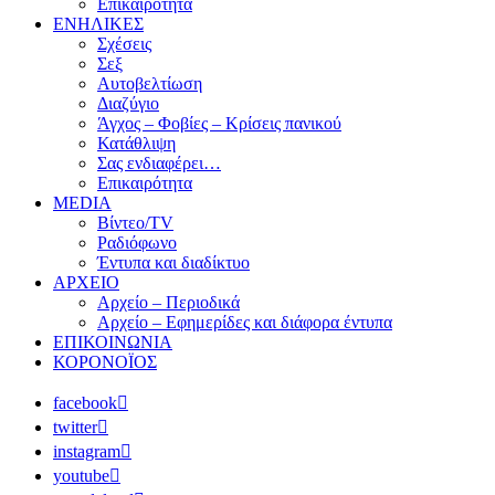
Επικαιρότητα
ΕΝΗΛΙΚΕΣ
Σχέσεις
Σεξ
Αυτοβελτίωση
Διαζύγιο
Άγχος – Φοβίες – Κρίσεις πανικού
Κατάθλιψη
Σας ενδιαφέρει…
Επικαιρότητα
MEDIA
Βίντεο/TV
Ραδιόφωνο
Έντυπα και διαδίκτυο
ΑΡΧΕΙΟ
Αρχείο – Περιοδικά
Αρχείο – Εφημερίδες και διάφορα έντυπα
ΕΠΙΚΟΙΝΩΝΙΑ
ΚΟΡΟΝΟΪΟΣ
facebook
twitter
instagram
youtube