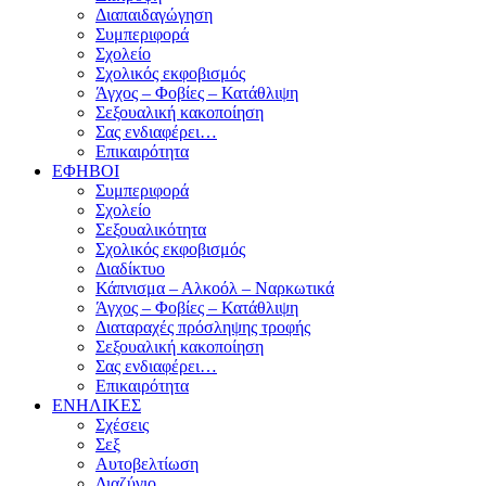
Διαπαιδαγώγηση
Συμπεριφορά
Σχολείο
Σχολικός εκφοβισμός
Άγχος – Φοβίες – Κατάθλιψη
Σεξουαλική κακοποίηση
Σας ενδιαφέρει…
Επικαιρότητα
ΕΦΗΒΟΙ
Συμπεριφορά
Σχολείο
Σεξουαλικότητα
Σχολικός εκφοβισμός
Διαδίκτυο
Κάπνισμα – Αλκοόλ – Ναρκωτικά
Άγχος – Φοβίες – Κατάθλιψη
Διαταραχές πρόσληψης τροφής
Σεξουαλική κακοποίηση
Σας ενδιαφέρει…
Επικαιρότητα
ΕΝΗΛΙΚΕΣ
Σχέσεις
Σεξ
Αυτοβελτίωση
Διαζύγιο