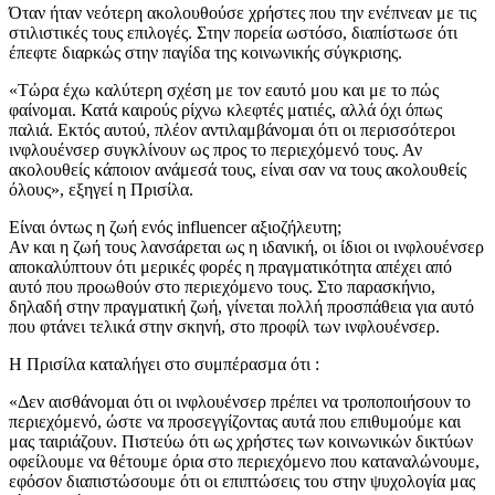
Όταν ήταν νεότερη ακολουθούσε χρήστες που την ενέπνεαν με τις
στιλιστικές τους επιλογές. Στην πορεία ωστόσο, διαπίστωσε ότι
έπεφτε διαρκώς στην παγίδα της κοινωνικής σύγκρισης.
«Τώρα έχω καλύτερη σχέση με τον εαυτό μου και με το πώς
φαίνομαι. Κατά καιρούς ρίχνω κλεφτές ματιές, αλλά όχι όπως
παλιά. Εκτός αυτού, πλέον αντιλαμβάνομαι ότι οι περισσότεροι
ινφλουένσερ συγκλίνουν ως προς το περιεχόμενό τους. Αν
ακολουθείς κάποιον ανάμεσά τους, είναι σαν να τους ακολουθείς
όλους», εξηγεί η Πρισίλα.
Είναι όντως η ζωή ενός influencer αξιοζήλευτη;
Αν και η ζωή τους λανσάρεται ως η ιδανική, οι ίδιοι οι ινφλουένσερ
αποκαλύπτουν ότι μερικές φορές η πραγματικότητα απέχει από
αυτό που προωθούν στο περιεχόμενο τους. Στο παρασκήνιο,
δηλαδή στην πραγματική ζωή, γίνεται πολλή προσπάθεια για αυτό
που φτάνει τελικά στην σκηνή, στο προφίλ των ινφλουένσερ.
H Πρισίλα καταλήγει στο συμπέρασμα ότι :
«Δεν αισθάνομαι ότι οι ινφλουένσερ πρέπει να τροποποιήσουν το
περιεχόμενό, ώστε να προσεγγίζοντας αυτά που επιθυμούμε και
μας ταιριάζουν. Πιστεύω ότι ως χρήστες των κοινωνικών δικτύων
οφείλουμε να θέτουμε όρια στο περιεχόμενο που καταναλώνουμε,
εφόσον διαπιστώσουμε ότι οι επιπτώσεις του στην ψυχολογία μας