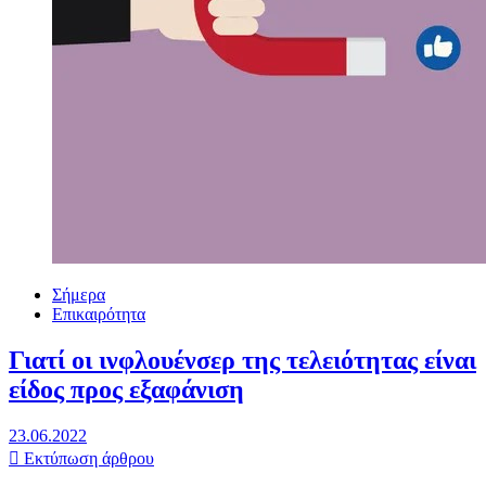
Σήμερα
Επικαιρότητα
Γιατί οι ινφλουένσερ της τελειότητας είναι
είδος προς εξαφάνιση
23.06.2022
Εκτύπωση άρθρου