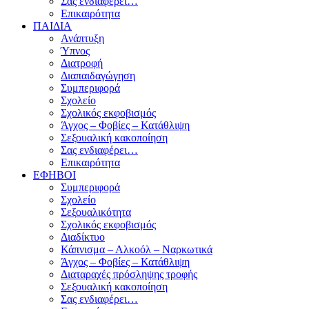
Σας ενδιαφέρει…
Επικαιρότητα
ΠΑΙΔΙΑ
Ανάπτυξη
Ύπνος
Διατροφή
Διαπαιδαγώγηση
Συμπεριφορά
Σχολείο
Σχολικός εκφοβισμός
Άγχος – Φοβίες – Κατάθλιψη
Σεξουαλική κακοποίηση
Σας ενδιαφέρει…
Επικαιρότητα
ΕΦΗΒΟΙ
Συμπεριφορά
Σχολείο
Σεξουαλικότητα
Σχολικός εκφοβισμός
Διαδίκτυο
Κάπνισμα – Αλκοόλ – Ναρκωτικά
Άγχος – Φοβίες – Κατάθλιψη
Διαταραχές πρόσληψης τροφής
Σεξουαλική κακοποίηση
Σας ενδιαφέρει…