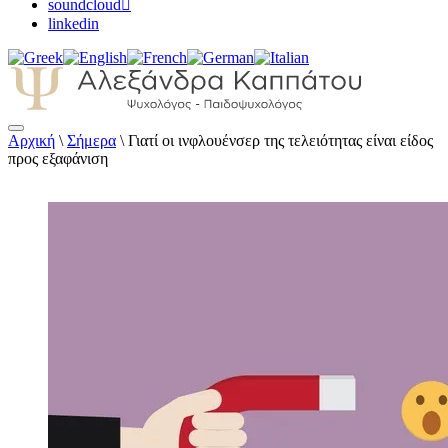
soundcloud
linkedin
Αρχική
\
Σήμερα
\
Γιατί οι ινφλουένσερ της τελειότητας είναι είδος
Αλεξάνδρα Καππάτου Ψυχολόγος –
προς εξαφάνιση
Παιδοψυχολόγος