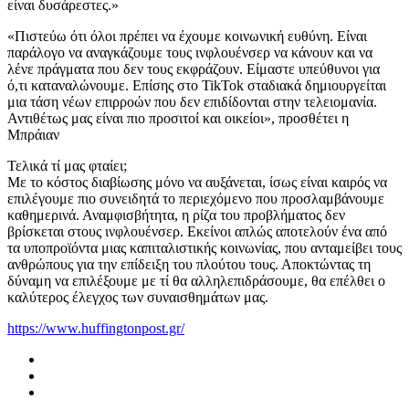
είναι δυσάρεστες.»
«Πιστεύω ότι όλοι πρέπει να έχουμε κοινωνική ευθύνη. Eίναι
παράλογο να αναγκάζουμε τους ινφλουένσερ να κάνουν και να
λένε πράγματα που δεν τους εκφράζουν. Είμαστε υπεύθυνοι για
ό,τι καταναλώνουμε. Επίσης στο TikTok σταδιακά δημιουργείται
μια τάση νέων επιρροών που δεν επιδίδονται στην τελειομανία.
Αντιθέτως μας είναι πιο προσιτοί και οικείοι», προσθέτει η
Μπράιαν
Τελικά τί μας φταίει;
Με το κόστος διαβίωσης μόνο να αυξάνεται, ίσως είναι καιρός να
επιλέγουμε πιο συνειδητά το περιεχόμενο που προσλαμβάνουμε
καθημερινά. Αναμφισβήτητα, η ρίζα του προβλήματος δεν
βρίσκεται στους ινφλουένσερ. Εκείνοι απλώς αποτελούν ένα από
τα υποπροϊόντα μιας καπιταλιστικής κοινωνίας, που ανταμείβει τους
ανθρώπους για την επίδειξη του πλούτου τους. Αποκτώντας τη
δύναμη να επιλέξουμε με τί θα αλληλεπιδράσουμε, θα επέλθει ο
καλύτερος έλεγχος των συναισθημάτων μας.
https://www.huffingtonpost.gr/