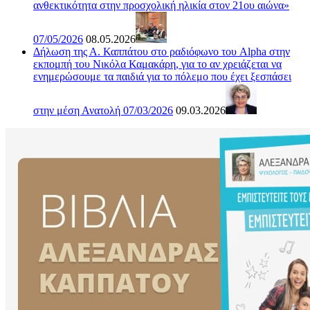
ανθεκτικότητα στην προσχολική ηλικία στον 21ου αιώνα»
07/05/2026
08.05.2026
Δήλωση της Α. Καππάτου στο ραδιόφωνο του Alpha στην
εκπομπή του Νικόλα Καμακάρη, για το αν χρειάζεται να
ενημερώσουμε τα παιδιά για το πόλεμο που έχει ξεσπάσει
στην μέση Ανατολή 07/03/2026
09.03.2026