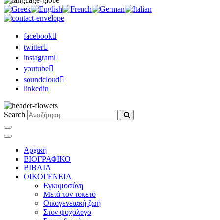
facebook
twitter
instagram
youtube
soundcloud
linkedin
Search
Αρχική
ΒΙΟΓΡΑΦΙΚΟ
ΒΙΒΛΙΑ
ΟΙΚΟΓΕΝΕΙΑ
Εγκυμοσύνη
Μετά τον τοκετό
Οικογενειακή ζωή
Στον ψυχολόγο