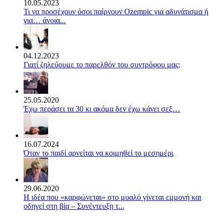
10.05.2023
Τι να προσέχουν όσοι παίρνουν Ozempic για αδυνάτισμα ή
για… άνοια...
04.12.2023
Γιατί ζηλεύουμε το παρελθόν του συντρόφου μας;
25.05.2020
Έχω περάσει τα 30 κι ακόμα δεν έχω κάνει σεξ…
16.07.2024
Όταν το παιδί αρνείται να κοιμηθεί το μεσημέρι
29.06.2020
Η ιδέα που «καρφώνεται» στο μυαλό γίνεται εμμονή και
οδηγεί στη βία – Συνέντευξη τ...