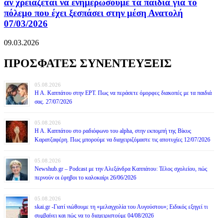
αν χρειάζεται να ενημερώσουμε τα παιδιά για το
πόλεμο που έχει ξεσπάσει στην μέση Ανατολή
07/03/2026
09.03.2026
ΠΡΟΣΦΑΤΕΣ ΣΥΝΕΝΤΕΥΞΕΙΣ
05.08.2026
Η Α. Καππάτου στην ΕΡΤ. Πως να περάσετε όμορφες διακοπές με τα παιδιά
σας. 27/07/2026
05.08.2026
Η Α. Καππάτου στο ραδιόφωνο του alpha, στην εκπομπή της Βίκυς
Καρατζαφέρη. Πως μπορούμε να διαχειριζόμαστε τις αποτυχίες 12/07/2026
05.08.2026
Newshub.gr – Podcast με την Αλεξάνδρα Καππάτου: Τέλος σχολείου, πώς
περνούν οι έφηβοι το καλοκαίρι 26/06/2026
05.08.2026
skai.gr -Γιατί νιώθουμε τη «μελαγχολία του Αυγούστου»; Ειδικός εξηγεί τι
συμβαίνει και πώς να το διαχειριστούμε 04/08/2026