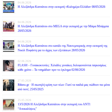
04.06.2026
H Αλεξάνδρα Καππάτου στην εκπομπή «Καλημέρα Ελλάδα» 08/05/2026
04.06.2026
H Αλεξάνδρα Καππάτου στο MEGA στην εκπομπή με την Μάιρα Mπάρμπα
28/05/2026
04.06.2026
H Αλεξάνδρα Καππάτου στο κανάλι της Ναυτεμπορικής στην εκπομπή της
Νικόλ Ποφάντη για το άγχος των εξετάσεων 28/05/2026
02.06.2026
FLASH – Γυναικοκτονίες: Χιλιάδες γυναίκες δολοφονούνται παγκοσμίως
κάθε χρόνο – Τα «σημάδια» πριν το έγκλημα 02/06/2026
27.05.2026
Rthess.gr · Η σιωπηλή κρίση των νέων: Γιατί τα παιδιά μας νιώθουν πιο μόνα
από ποτέ; 25/05/2025
25.05.2026
13/5/2026 Η Αλεξάνδρα Καππάτου στην εκπομπή του ΑΝΤ1
“Αποκαλύψεις”