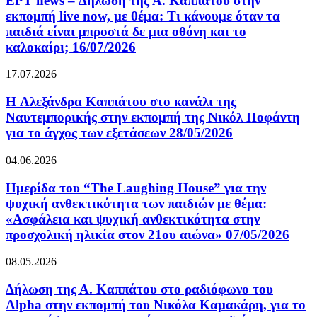
ΕΡΤ news – Δήλωση της Α. Καππάτου στην
εκπομπή live now, με θέμα: Τι κάνουμε όταν τα
παιδιά είναι μπροστά δε μια οθόνη και το
καλοκαίρι; 16/07/2026
17.07.2026
H Αλεξάνδρα Καππάτου στο κανάλι της
Ναυτεμπορικής στην εκπομπή της Νικόλ Ποφάντη
για το άγχος των εξετάσεων 28/05/2026
04.06.2026
Ημερίδα του “The Laughing House” για την
ψυχική ανθεκτικότητα των παιδιών με θέμα:
«Ασφάλεια και ψυχική ανθεκτικότητα στην
προσχολική ηλικία στον 21ου αιώνα» 07/05/2026
08.05.2026
Δήλωση της Α. Καππάτου στο ραδιόφωνο του
Alpha στην εκπομπή του Νικόλα Καμακάρη, για το