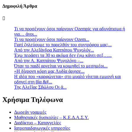
Δημοφιλή Άρθρα
Τι να προσέχουν όσοι παίρνουν Ozempic για αδυνάτισμα ή
για… άνοι...
Τι να προσέχουν όσοι παίρνουν Ozem...
Γιατί ζηλεύουμε το παρελθόν του συντρόφου μας;...
Από την Αλεξάνδρα Καππάτου Ψυχολόγ...
Έχω περάσει τα 30 κι ακόμα δεν έχω κάνει σεξ…...
Από την Α. Καππάτου Ψυχολόγο –...
Όταν το παιδί αρνείται να κοιμηθεί το μεσημέρι...
«Η δίχρονη κόρη μας Λυδία άρχισε...
Η ιδέα που «καρφώνεται» στο μυαλό γίνεται εμμονή και
οδηγεί στη βία &#...
Της Αλεξίας Σβώλου Οι ά...
Χρήσιμα Τηλέφωνα
Δωρεάν γραμμές
Μαθησιακές δυσκολίες – Κ.Ε.Δ.Α.Σ.Υ.
Διαδίκτυο – Καταγγελίες
Ιατροπαιδαγωγικές υπηρεσίες