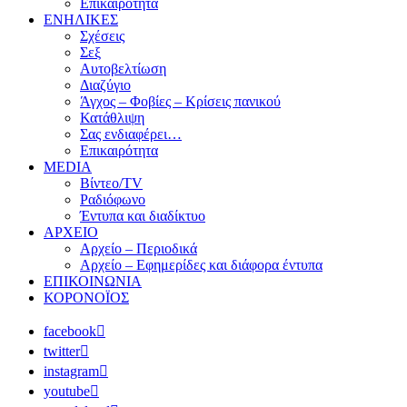
Επικαιρότητα
ΕΝΗΛΙΚΕΣ
Σχέσεις
Σεξ
Αυτοβελτίωση
Διαζύγιο
Άγχος – Φοβίες – Κρίσεις πανικού
Κατάθλιψη
Σας ενδιαφέρει…
Επικαιρότητα
MEDIA
Βίντεο/TV
Ραδιόφωνο
Έντυπα και διαδίκτυο
ΑΡΧΕΙΟ
Αρχείο – Περιοδικά
Αρχείο – Εφημερίδες και διάφορα έντυπα
ΕΠΙΚΟΙΝΩΝΙΑ
ΚΟΡΟΝΟΪΟΣ
facebook
twitter
instagram
youtube