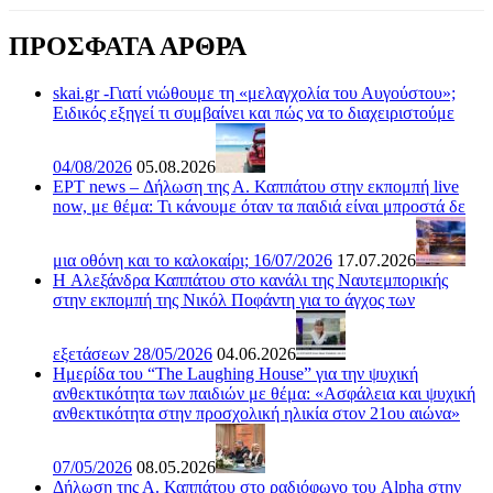
ΠΡΟΣΦΑΤΑ ΑΡΘΡΑ
skai.gr -Γιατί νιώθουμε τη «μελαγχολία του Αυγούστου»;
Ειδικός εξηγεί τι συμβαίνει και πώς να το διαχειριστούμε
04/08/2026
05.08.2026
ΕΡΤ news – Δήλωση της Α. Καππάτου στην εκπομπή live
now, με θέμα: Τι κάνουμε όταν τα παιδιά είναι μπροστά δε
μια οθόνη και το καλοκαίρι; 16/07/2026
17.07.2026
H Αλεξάνδρα Καππάτου στο κανάλι της Ναυτεμπορικής
στην εκπομπή της Νικόλ Ποφάντη για το άγχος των
εξετάσεων 28/05/2026
04.06.2026
Ημερίδα του “The Laughing House” για την ψυχική
ανθεκτικότητα των παιδιών με θέμα: «Ασφάλεια και ψυχική
ανθεκτικότητα στην προσχολική ηλικία στον 21ου αιώνα»
07/05/2026
08.05.2026
Δήλωση της Α. Καππάτου στο ραδιόφωνο του Alpha στην