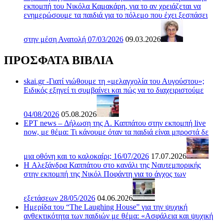
εκπομπή του Νικόλα Καμακάρη, για το αν χρειάζεται να
ενημερώσουμε τα παιδιά για το πόλεμο που έχει ξεσπάσει
στην μέση Ανατολή 07/03/2026
09.03.2026
ΠΡΟΣΦΑΤΑ ΒΙΒΛΙΑ
skai.gr -Γιατί νιώθουμε τη «μελαγχολία του Αυγούστου»;
Ειδικός εξηγεί τι συμβαίνει και πώς να το διαχειριστούμε
04/08/2026
05.08.2026
ΕΡΤ news – Δήλωση της Α. Καππάτου στην εκπομπή live
now, με θέμα: Τι κάνουμε όταν τα παιδιά είναι μπροστά δε
μια οθόνη και το καλοκαίρι; 16/07/2026
17.07.2026
H Αλεξάνδρα Καππάτου στο κανάλι της Ναυτεμπορικής
στην εκπομπή της Νικόλ Ποφάντη για το άγχος των
εξετάσεων 28/05/2026
04.06.2026
Ημερίδα του “The Laughing House” για την ψυχική
ανθεκτικότητα των παιδιών με θέμα: «Ασφάλεια και ψυχική