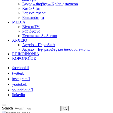
Άγχος – Φοβίες – Κρίσεις πανικού
Κατάθλιψη
Σας ενδιαφέρει…
Επικαιρότητα
MEDIA
Βίντεο/TV
Ραδιόφωνο
Έντυπα και διαδίκτυο
ΑΡΧΕΙΟ
Αρχείο – Περιοδικά
Αρχείο – Εφημερίδες και διάφορα έντυπα
ΕΠΙΚΟΙΝΩΝΙΑ
ΚΟΡΟΝΟΪΟΣ
facebook
twitter
instagram
youtube
soundcloud
linkedin
Search