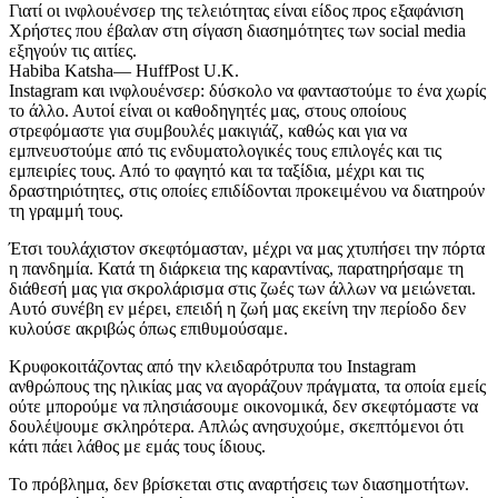
Γιατί οι ινφλουένσερ της τελειότητας είναι είδος προς εξαφάνιση
Χρήστες που έβαλαν στη σίγαση διασημότητες των social media
εξηγούν τις αιτίες.
Habiba Katsha— HuffPost U.K.
Instagram και ινφλουένσερ: δύσκολο να φανταστούμε το ένα χωρίς
το άλλο. Αυτοί είναι οι καθοδηγητές μας, στους οποίους
στρεφόμαστε για συμβουλές μακιγιάζ, καθώς και για να
εμπνευστούμε από τις ενδυματολογικές τους επιλογές και τις
εμπειρίες τους. Από το φαγητό και τα ταξίδια, μέχρι και τις
δραστηριότητες, στις οποίες επιδίδονται προκειμένου να διατηρούν
τη γραμμή τους.
Έτσι τουλάχιστον σκεφτόμασταν, μέχρι να μας χτυπήσει την πόρτα
η πανδημία. Κατά τη διάρκεια της καραντίνας, παρατηρήσαμε τη
διάθεσή μας για σκρολάρισμα στις ζωές των άλλων να μειώνεται.
Αυτό συνέβη εν μέρει, επειδή η ζωή μας εκείνη την περίοδο δεν
κυλούσε ακριβώς όπως επιθυμούσαμε.
Κρυφοκοιτάζοντας από την κλειδαρότρυπα του Instagram
ανθρώπους της ηλικίας μας να αγοράζουν πράγματα, τα οποία εμείς
ούτε μπορούμε να πλησιάσουμε οικονομικά, δεν σκεφτόμαστε να
δουλέψουμε σκληρότερα. Απλώς ανησυχούμε, σκεπτόμενοι ότι
κάτι πάει λάθος με εμάς τους ίδιους.
Το πρόβλημα, δεν βρίσκεται στις αναρτήσεις των διασημοτήτων.