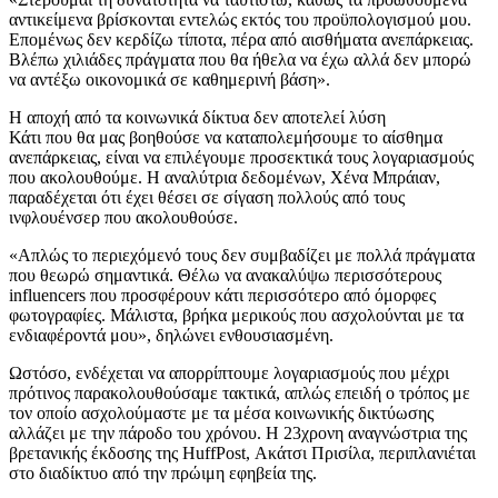
αντικείμενα βρίσκονται εντελώς εκτός του προϋπολογισμού μου.
Επομένως δεν κερδίζω τίποτα, πέρα από αισθήματα ανεπάρκειας.
Βλέπω χιλιάδες πράγματα που θα ήθελα να έχω αλλά δεν μπορώ
να αντέξω οικονομικά σε καθημερινή βάση».
Η αποχή από τα κοινωνικά δίκτυα δεν αποτελεί λύση
Κάτι που θα μας βοηθούσε να καταπολεμήσουμε το αίσθημα
ανεπάρκειας, είναι να επιλέγουμε προσεκτικά τους λογαριασμούς
που ακολουθούμε. Η αναλύτρια δεδομένων, Χένα Μπράιαν,
παραδέχεται ότι έχει θέσει σε σίγαση πολλούς από τους
ινφλουένσερ που ακολουθούσε.
«Απλώς το περιεχόμενό τους δεν συμβαδίζει με πολλά πράγματα
που θεωρώ σημαντικά. Θέλω να ανακαλύψω περισσότερους
influencers που προσφέρουν κάτι περισσότερο από όμορφες
φωτογραφίες. Μάλιστα, βρήκα μερικούς που ασχολούνται με τα
ενδιαφέροντά μου», δηλώνει ενθουσιασμένη.
Ωστόσο, ενδέχεται να απορρίπτουμε λογαριασμούς που μέχρι
πρότινος παρακολουθούσαμε τακτικά, απλώς επειδή ο τρόπος με
τον οποίο ασχολούμαστε με τα μέσα κοινωνικής δικτύωσης
αλλάζει με την πάροδο του χρόνου. Η 23χρονη αναγνώστρια της
βρετανικής έκδοσης της HuffPost, Ακάτσι Πρισίλα, περιπλανιέται
στο διαδίκτυο από την πρώιμη εφηβεία της.