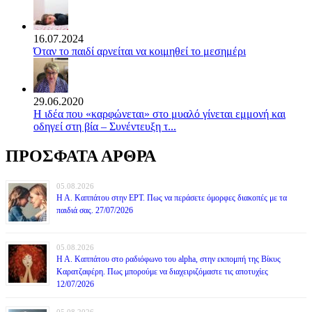
16.07.2024
Όταν το παιδί αρνείται να κοιμηθεί το μεσημέρι
29.06.2020
Η ιδέα που «καρφώνεται» στο μυαλό γίνεται εμμονή και
οδηγεί στη βία – Συνέντευξη τ...
ΠΡΟΣΦΑΤΑ ΑΡΘΡΑ
05.08.2026
Η Α. Καππάτου στην ΕΡΤ. Πως να περάσετε όμορφες διακοπές με τα
παιδιά σας. 27/07/2026
05.08.2026
Η Α. Καππάτου στο ραδιόφωνο του alpha, στην εκπομπή της Βίκυς
Καρατζαφέρη. Πως μπορούμε να διαχειριζόμαστε τις αποτυχίες
12/07/2026