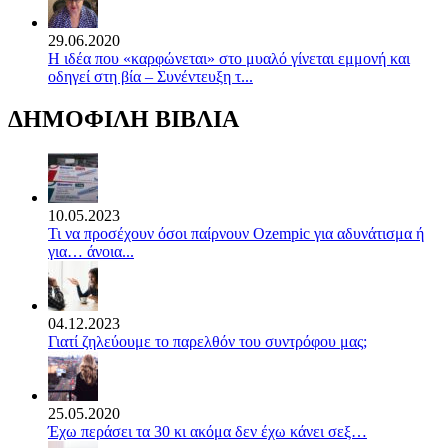
29.06.2020
Η ιδέα που «καρφώνεται» στο μυαλό γίνεται εμμονή και
οδηγεί στη βία – Συνέντευξη τ...
ΔΗΜΟΦΙΛΗ ΒΙΒΛΙΑ
10.05.2023
Τι να προσέχουν όσοι παίρνουν Ozempic για αδυνάτισμα ή
για… άνοια...
04.12.2023
Γιατί ζηλεύουμε το παρελθόν του συντρόφου μας;
25.05.2020
Έχω περάσει τα 30 κι ακόμα δεν έχω κάνει σεξ…