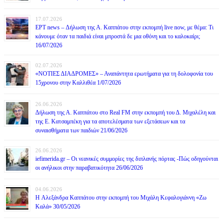
17.07.2026
ΕΡΤ news – Δήλωση της Α. Καππάτου στην εκπομπή live now, με θέμα: Τι
κάνουμε όταν τα παιδιά είναι μπροστά δε μια οθόνη και το καλοκαίρι;
16/07/2026
02.07.2026
«ΝΟΤΙΕΣ ΔΙΑΔΡΟΜΕΣ» – Αναπάντητα ερωτήματα για τη δολοφονία του
15χρονου στην Καλλιθέα 1/07/2026
26.06.2026
Δήλωση της Α. Καππάτου στο Real FM στην εκπομπή του Δ. Μιχαλέλη και
της Ε. Κατσαμπέκη για τα αποτελέσματα των εξετάσεων και τα
συναισθήματα των παιδιών 21/06/2026
26.06.2026
iefimerida.gr – Οι νεανικές συμμορίες της διπλανής πόρτας -Πώς οδηγούνται
οι ανήλικοι στην παραβατικότητα 26/06/2026
04.06.2026
H Αλεξάνδρα Καππάτου στην εκπομπή του Μιχάλη Κεφαλογιάννη «Ζω
Καλά» 30/05/2026