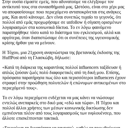
Στην ουσία είμαστε εμείς, που αδυνατούμε να ελέγξουμε τον
αντίκτυπό τους στα συναισθήματά μας. Ωστόσο, είναι στο χέρι μας
να αποφασίσουμε ποιο περιεχόμενο ανταποκρίνεται στις ανάγκες
μας. Και αυτό κάνουμε. Δεν είναι συνεπώς τυχαίο το γεγονός, ότι
πολλοί από εμάς προχωρήσαμε σε unfollow ή σίγαση ορισμένων
λογαριασμών στα κοινωνικά δίκτυα. Το εν λόγω φαινόμενο
παρατηρήθηκε τόσο κατά το διάστημα του εγκλεισμού, αλλά και
αργότερα, όταν διαπιστώσαμε ότι οι συνέπειες της υγειονομικής
κρίσης ήρθαν για να μείνουν.
Η Τόχου, μια 21χρονη αναγνώστρια της βρετανικής έκδοσης της
HuffPost από τη Γλασκώβη, δήλωσε:
«Κατά τη διάρκεια της καραντίνας πολλοί influencers ταξίδευαν ή
απλώς ζούσαν ζωές πολύ διαφορετικές από τη δική μου. Επίσης,
πρόσφατα παρατήρησα πως όλο και περισσότεροι influencers έχουν
στραφεί στην προώθηση πολυτελών ή επώνυμων αντικειμένων στο
περιεχόμενό τους».
Το εν λόγω περιεχόμενο ενδέχεται να μας κάνει να νιώσουμε
εντελώς ανεπαρκείς στο δικό μας «εδώ και τώρα». Η Τόχου και
πολλοί άλλοι χρήστες των μέσων κοινωνικής δικτύωσης δεν
εμπνέονται πλέον από τους λογαριασμούς των ινφλουένσερ, που
άλλοτε επισκέπτονταν τακτικά.
«Στερούμαι τη δυνατότητα να ταυτιστώ, καθώς τα προωθούμενα