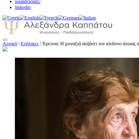
soundcloud
linkedin
Αρχική
\
Ενήλικες
\
Έρευνα: Η μοναξιά αυξάνει τον κίνδυνο άνοιας 
Αλεξάνδρα Καππάτου Ψυχολόγος – Παιδοψ