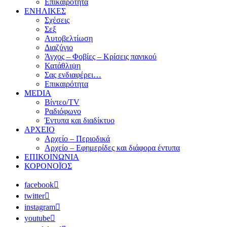
Επικαιρότητα
ΕΝΗΛΙΚΕΣ
Σχέσεις
Σεξ
Αυτοβελτίωση
Διαζύγιο
Άγχος – Φοβίες – Κρίσεις πανικού
Κατάθλιψη
Σας ενδιαφέρει…
Επικαιρότητα
MEDIA
Βίντεο/TV
Ραδιόφωνο
Έντυπα και διαδίκτυο
ΑΡΧΕΙΟ
Αρχείο – Περιοδικά
Αρχείο – Εφημερίδες και διάφορα έντυπα
ΕΠΙΚΟΙΝΩΝΙΑ
ΚΟΡΟΝΟΪΟΣ
facebook
twitter
instagram
youtube