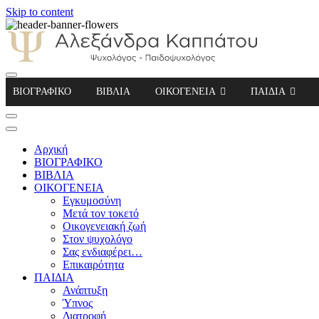
Skip to content
Αλεξάνδρα Καππάτου Ψυχολόγος – Παιδοψ
ΒΙΟΓΡΑΦΙΚΟ
ΒΙΒΛΙΑ
ΟΙΚΟΓΕΝΕΙΑ
ΠΑΙΔΙΑ
Αρχική
ΒΙΟΓΡΑΦΙΚΟ
ΒΙΒΛΙΑ
ΟΙΚΟΓΕΝΕΙΑ
Εγκυμοσύνη
Μετά τον τοκετό
Οικογενειακή ζωή
Στον ψυχολόγο
Σας ενδιαφέρει…
Επικαιρότητα
ΠΑΙΔΙΑ
Ανάπτυξη
Ύπνος
Διατροφή