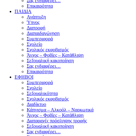
Σας ενδιαφέρει…
Επικαιρότητα
ΠΑΙΔΙΑ
Ανάπτυξη
Ύπνος
Διατροφή
Διαπαιδαγώγηση
Συμπεριφορά
Σχολείο
Σχολικός εκφοβισμός
Άγχος – Φοβίες – Κατάθλιψη
Σεξουαλική κακοποίηση
Σας ενδιαφέρει…
Επικαιρότητα
ΕΦΗΒΟΙ
Συμπεριφορά
Σχολείο
Σεξουαλικότητα
Σχολικός εκφοβισμός
Διαδίκτυο
Κάπνισμα – Αλκοόλ – Ναρκωτικά
Άγχος – Φοβίες – Κατάθλιψη
Διαταραχές πρόσληψης τροφής
Σεξουαλική κακοποίηση
Σας ενδιαφέρει…