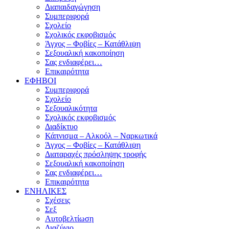
Διαπαιδαγώγηση
Συμπεριφορά
Σχολείο
Σχολικός εκφοβισμός
Άγχος – Φοβίες – Κατάθλιψη
Σεξουαλική κακοποίηση
Σας ενδιαφέρει…
Επικαιρότητα
ΕΦΗΒΟΙ
Συμπεριφορά
Σχολείο
Σεξουαλικότητα
Σχολικός εκφοβισμός
Διαδίκτυο
Κάπνισμα – Αλκοόλ – Ναρκωτικά
Άγχος – Φοβίες – Κατάθλιψη
Διαταραχές πρόσληψης τροφής
Σεξουαλική κακοποίηση
Σας ενδιαφέρει…
Επικαιρότητα
ΕΝΗΛΙΚΕΣ
Σχέσεις
Σεξ
Αυτοβελτίωση
Διαζύγιο