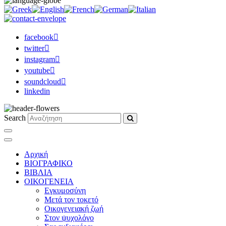
facebook
twitter
instagram
youtube
soundcloud
linkedin
Search
Αρχική
ΒΙΟΓΡΑΦΙΚΟ
ΒΙΒΛΙΑ
ΟΙΚΟΓΕΝΕΙΑ
Εγκυμοσύνη
Μετά τον τοκετό
Οικογενειακή ζωή
Στον ψυχολόγο