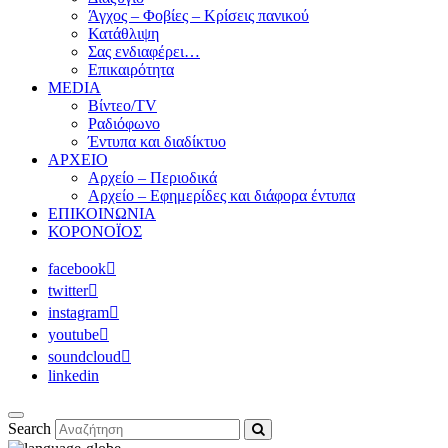
Άγχος – Φοβίες – Κρίσεις πανικού
Κατάθλιψη
Σας ενδιαφέρει…
Επικαιρότητα
MEDIA
Βίντεο/TV
Ραδιόφωνο
Έντυπα και διαδίκτυο
ΑΡΧΕΙΟ
Αρχείο – Περιοδικά
Αρχείο – Εφημερίδες και διάφορα έντυπα
ΕΠΙΚΟΙΝΩΝΙΑ
ΚΟΡΟΝΟΪΟΣ
facebook
twitter
instagram
youtube
soundcloud
linkedin
Search