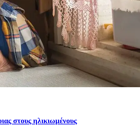
οιας στους ηλικιωμένους