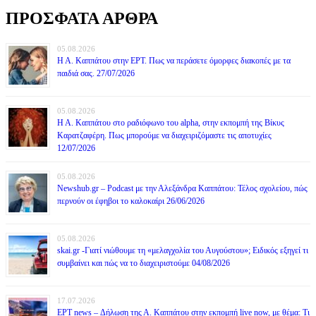
ΠΡΟΣΦΑΤΑ ΑΡΘΡΑ
05.08.2026
Η Α. Καππάτου στην ΕΡΤ. Πως να περάσετε όμορφες διακοπές με τα
παιδιά σας. 27/07/2026
05.08.2026
Η Α. Καππάτου στο ραδιόφωνο του alpha, στην εκπομπή της Βίκυς
Καρατζαφέρη. Πως μπορούμε να διαχειριζόμαστε τις αποτυχίες
12/07/2026
05.08.2026
Newshub.gr – Podcast με την Αλεξάνδρα Καππάτου: Τέλος σχολείου, πώς
περνούν οι έφηβοι το καλοκαίρι 26/06/2026
05.08.2026
skai.gr -Γιατί νιώθουμε τη «μελαγχολία του Αυγούστου»; Ειδικός εξηγεί τι
συμβαίνει και πώς να το διαχειριστούμε 04/08/2026
17.07.2026
ΕΡΤ news – Δήλωση της Α. Καππάτου στην εκπομπή live now, με θέμα: Τι