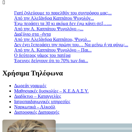
Γιατί ζηλεύουμε το παρελθόν του συντρόφου μας;...
Από την Αλεξάνδρα Καππάτου Ψυχολόγ...
Έχω περάσει τα 30 κι ακόμα δεν έχω κάνει σεξ…...
Από την Α. Καππάτου Ψυχολόγο –...
Διαζύγιο στα –ήντα
Από την Αλεξάνδρα Καππάτου, Ψυχολ...
Δεν έχει ξεπεράσει την πρώην του… Να μείνω ή να φύγω;...
Από την Α. Καππάτου Ψυχολόγο – Παι...
Ο δεύτερος γάμος του πατέρα
Έρευνες δείχνουν ότι το 70% των δια...
Χρήσιμα Τηλέφωνα
Δωρεάν γραμμές
Μαθησιακές δυσκολίες – Κ.Ε.Δ.Α.Σ.Υ.
Διαδίκτυο – Καταγγελίες
Ιατροπαιδαγωγικές υπηρεσίες
Ναρκωτικά – Αλκοόλ
Διατροφικές Διαταραχές