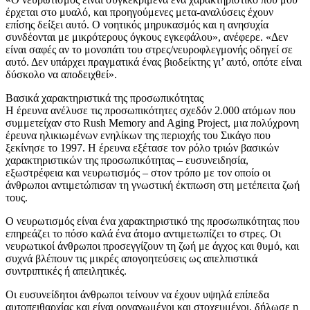
έρχεται στο μυαλό, και προηγούμενες μετα-αναλύσεις έχουν
επίσης δείξει αυτό. Ο νοητικός μηρυκασμός και η ανησυχία
συνδέονται με μικρότερους όγκους εγκεφάλου», ανέφερε. «Δεν
είναι σαφές αν το μονοπάτι του στρες/νευροφλεγμονής οδηγεί σε
αυτό. Δεν υπάρχει πραγματικά ένας βιοδείκτης γι’ αυτό, οπότε είναι
δύσκολο να αποδειχθεί».
Βασικά χαρακτηριστικά της προσωπικότητας
Η έρευνα ανέλυσε τις προσωπικότητες σχεδόν 2.000 ατόμων που
συμμετείχαν στο Rush Memory and Aging Project, μια πολύχρονη
έρευνα ηλικιωμένων ενηλίκων της περιοχής του Σικάγο που
ξεκίνησε το 1997. Η έρευνα εξέτασε τον ρόλο τριών βασικών
χαρακτηριστικών της προσωπικότητας – ευσυνειδησία,
εξωστρέφεια και νευρωτισμός – στον τρόπο με τον οποίο οι
άνθρωποι αντιμετώπισαν τη γνωστική έκτπωση στη μετέπειτα ζωή
τους.
Ο νευρωτισμός είναι ένα χαρακτηριστικό της προσωπικότητας που
επηρεάζει το πόσο καλά ένα άτομο αντιμετωπίζει το στρες. Οι
νευρωτικοί άνθρωποι προσεγγίζουν τη ζωή με άγχος και θυμό, και
συχνά βλέπουν τις μικρές απογοητεύσεις ως απελπιστικά
συντριπτικές ή απειλητικές.
Οι ευσυνείδητοι άνθρωποι τείνουν να έχουν υψηλά επίπεδα
αυτοπειθαρχίας και είναι οργανωμένοι και στοχευμένοι, δήλωσε η