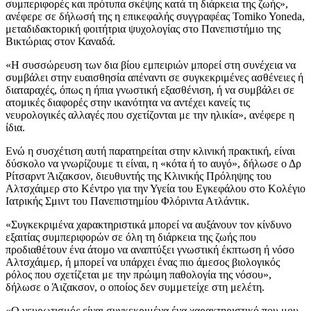
συμπεριφορές και πρότυπα σκέψης κατά τη διάρκεια της ζωής»,
ανέφερε σε δήλωσή της η επικεφαλής συγγραφέας Tomiko Yoneda,
μεταδιδακτορική φοιτήτρια ψυχολογίας στο Πανεπιστήμιο της
Βικτώριας στον Καναδά.
«Η συσσώρευση των δια βίου εμπειριών μπορεί στη συνέχεια να
συμβάλει στην ευαισθησία απέναντι σε συγκεκριμένες ασθένειες ή
διαταραχές, όπως η ήπια γνωστική εξασθένιση, ή να συμβάλει σε
ατομικές διαφορές στην ικανότητα να αντέχει κανείς τις
νευρολογικές αλλαγές που σχετίζονται με την ηλικία», ανέφερε η
ίδια.
Ενώ η συσχέτιση αυτή παρατηρείται στην κλινική πρακτική, είναι
δύσκολο να γνωρίζουμε τι είναι, η «κότα ή το αυγό», δήλωσε ο Δρ
Ρίτσαρντ Άιζακσον, διευθυντής της Κλινικής Πρόληψης του
Αλτσχάιμερ στο Κέντρο για την Υγεία του Εγκεφάλου στο Κολέγιο
Ιατρικής Σμιντ του Πανεπιστημίου Φλόριντα Ατλάντικ.
«Συγκεκριμένα χαρακτηριστικά μπορεί να αυξάνουν τον κίνδυνο
εξαιτίας συμπεριφορών σε όλη τη διάρκεια της ζωής που
προδιαθέτουν ένα άτομο να αναπτύξει γνωστική έκπτωση ή νόσο
Αλτσχάιμερ, ή μπορεί να υπάρχει ένας πιο άμεσος βιολογικός
ρόλος που σχετίζεται με την πρώιμη παθολογία της νόσου»,
δήλωσε ο Άιζακσον, ο οποίος δεν συμμετείχε στη μελέτη.
«Ο νευρωτισμός είναι συγκεκριμένα ένα χαρακτηριστικό που μου