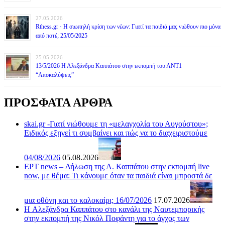
27.05.2026
Rthess.gr · Η σιωπηλή κρίση των νέων: Γιατί τα παιδιά μας νιώθουν πιο μόνα
από ποτέ; 25/05/2025
25.05.2026
13/5/2026 Η Αλεξάνδρα Καππάτου στην εκπομπή του ΑΝΤ1
“Αποκαλύψεις”
ΠΡΟΣΦΑΤΑ ΑΡΘΡΑ
skai.gr -Γιατί νιώθουμε τη «μελαγχολία του Αυγούστου»;
Ειδικός εξηγεί τι συμβαίνει και πώς να το διαχειριστούμε
04/08/2026
05.08.2026
ΕΡΤ news – Δήλωση της Α. Καππάτου στην εκπομπή live
now, με θέμα: Τι κάνουμε όταν τα παιδιά είναι μπροστά δε
μια οθόνη και το καλοκαίρι; 16/07/2026
17.07.2026
H Αλεξάνδρα Καππάτου στο κανάλι της Ναυτεμπορικής
στην εκπομπή της Νικόλ Ποφάντη για το άγχος των