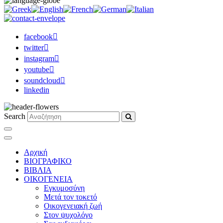
facebook
twitter
instagram
youtube
soundcloud
linkedin
Search
Αρχική
ΒΙΟΓΡΑΦΙΚΟ
ΒΙΒΛΙΑ
ΟΙΚΟΓΕΝΕΙΑ
Εγκυμοσύνη
Μετά τον τοκετό
Οικογενειακή ζωή
Στον ψυχολόγο