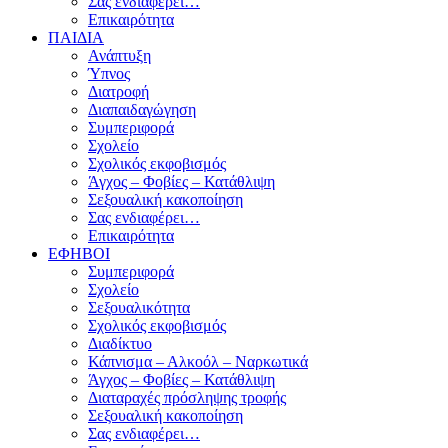
Σας ενδιαφέρει…
Επικαιρότητα
ΠΑΙΔΙΑ
Ανάπτυξη
Ύπνος
Διατροφή
Διαπαιδαγώγηση
Συμπεριφορά
Σχολείο
Σχολικός εκφοβισμός
Άγχος – Φοβίες – Κατάθλιψη
Σεξουαλική κακοποίηση
Σας ενδιαφέρει…
Επικαιρότητα
ΕΦΗΒΟΙ
Συμπεριφορά
Σχολείο
Σεξουαλικότητα
Σχολικός εκφοβισμός
Διαδίκτυο
Κάπνισμα – Αλκοόλ – Ναρκωτικά
Άγχος – Φοβίες – Κατάθλιψη
Διαταραχές πρόσληψης τροφής
Σεξουαλική κακοποίηση
Σας ενδιαφέρει…