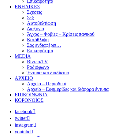
Επικαιρότητα
ΕΝΗΛΙΚΕΣ
Σχέσεις
Σεξ
Αυτοβελτίωση
Διαζύγιο
Άγχος – Φοβίες – Κρίσεις πανικού
Κατάθλιψη
Σας ενδιαφέρει…
Επικαιρότητα
MEDIA
Βίντεο/TV
Ραδιόφωνο
Έντυπα και διαδίκτυο
ΑΡΧΕΙΟ
Αρχείο – Περιοδικά
Αρχείο – Εφημερίδες και διάφορα έντυπα
ΕΠΙΚΟΙΝΩΝΙΑ
ΚΟΡΟΝΟΪΟΣ
facebook
twitter
instagram
youtube