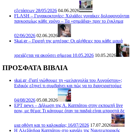
εξετάσεων 28/05/2026
04.06.2026
FLASH – Γυναικοκτονίες: Χιλιάδες γυναίκες δολοφονούνται
παγκοσμίως κάθε χρόνο – Τα «σημάδια» πριν το έγκλημα
02/06/2026
02.06.2026
Skai.gr – Γιορτή της μητέρας: Οι αλήθειες που κάθε μαμά
χρειάζεται να ακούσει σήμερα 10.05.2026
10.05.2026
ΠΡΟΣΦΑΤΑ ΒΙΒΛΙΑ
skai.gr -Γιατί νιώθουμε τη «μελαγχολία του Αυγούστου»;
Ειδικός εξηγεί τι συμβαίνει και πώς να το διαχειριστούμε
04/08/2026
05.08.2026
ΕΡΤ news – Δήλωση της Α. Καππάτου στην εκπομπή live
now, με θέμα: Τι κάνουμε όταν τα παιδιά είναι μπροστά δε
μια οθόνη και το καλοκαίρι; 16/07/2026
17.07.2026
H Αλεξάνδρα Καππάτου στο κανάλι της Ναυτεμπορικής