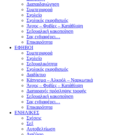
Διαπαιδαγώγηση
Συμπεριφορά
Σχολείο
Σχολικός εκφοβισμός
Άγχος – Φοβίες – Κατάθλιψη
Σεξουαλική κακοποίηση
Σας ενδιαφέρει…
Επικαιρότητα
ΕΦΗΒΟΙ
Συμπεριφορά
Σχολείο
Σεξουαλικότητα
Σχολικός εκφοβισμός
Διαδίκτυο
Κάπνισμα – Αλκοόλ – Ναρκωτικά
Άγχος – Φοβίες – Κατάθλιψη
Διαταραχές πρόσληψης τροφής
Σεξουαλική κακοποίηση
Σας ενδιαφέρει…
Επικαιρότητα
ΕΝΗΛΙΚΕΣ
Σχέσεις
Σεξ
Αυτοβελτίωση
Διαζύγιο