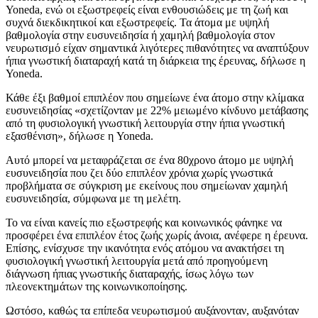
Yoneda, ενώ οι εξωστρεφείς είναι ενθουσιώδεις με τη ζωή και
συχνά διεκδικητικοί και εξωστρεφείς. Τα άτομα με υψηλή
βαθμολογία στην ευσυνειδησία ή χαμηλή βαθμολογία στον
νευρωτισμό είχαν σημαντικά λιγότερες πιθανότητες να αναπτύξουν
ήπια γνωστική διαταραχή κατά τη διάρκεια της έρευνας, δήλωσε η
Yoneda.
Κάθε έξι βαθμοί επιπλέον που σημείωνε ένα άτομο στην κλίμακα
ευσυνειδησίας «σχετίζονταν με 22% μειωμένο κίνδυνο μετάβασης
από τη φυσιολογική γνωστική λειτουργία στην ήπια γνωστική
εξασθένιση», δήλωσε η Yoneda.
Αυτό μπορεί να μεταφράζεται σε ένα 80χρονο άτομο με υψηλή
ευσυνειδησία που ζει δύο επιπλέον χρόνια χωρίς γνωστικά
προβλήματα σε σύγκριση με εκείνους που σημείωναν χαμηλή
ευσυνειδησία, σύμφωνα με τη μελέτη.
Το να είναι κανείς πιο εξωστρεφής και κοινωνικός φάνηκε να
προσφέρει ένα επιπλέον έτος ζωής χωρίς άνοια, ανέφερε η έρευνα.
Επίσης, ενίσχυσε την ικανότητα ενός ατόμου να ανακτήσει τη
φυσιολογική γνωστική λειτουργία μετά από προηγούμενη
διάγνωση ήπιας γνωστικής διαταραχής, ίσως λόγω των
πλεονεκτημάτων της κοινωνικοποίησης.
Ωστόσο, καθώς τα επίπεδα νευρωτισμού αυξάνονταν, αυξανόταν