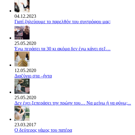
04.12.2023
Γιατί ζηλεύουμε το παρελθόν του συντρόφου μας;
25.05.2020
Έχω περάσει τα 30 κι ακόμα δεν έχω κάνει σεξ…
12.05.2020
Διαζύγιο στα –ήντα
25.05.2020
Δεν έχει ξεπεράσει την πρώην του… Να μείνω ή να φύγω;...
23.03.2017
Ο δεύτερος γάμος του πατέρα