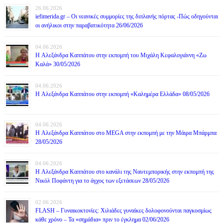
26.06.2026
iefimerida.gr – Οι νεανικές συμμορίες της διπλανής πόρτας -Πώς οδηγούνται
οι ανήλικοι στην παραβατικότητα 26/06/2026
04.06.2026
H Αλεξάνδρα Καππάτου στην εκπομπή του Μιχάλη Κεφαλογιάννη «Ζω
Καλά» 30/05/2026
04.06.2026
H Αλεξάνδρα Καππάτου στην εκπομπή «Καλημέρα Ελλάδα» 08/05/2026
04.06.2026
H Αλεξάνδρα Καππάτου στο MEGA στην εκπομπή με την Μάιρα Mπάρμπα
28/05/2026
04.06.2026
H Αλεξάνδρα Καππάτου στο κανάλι της Ναυτεμπορικής στην εκπομπή της
Νικόλ Ποφάντη για το άγχος των εξετάσεων 28/05/2026
02.06.2026
FLASH – Γυναικοκτονίες: Χιλιάδες γυναίκες δολοφονούνται παγκοσμίως
κάθε χρόνο – Τα «σημάδια» πριν το έγκλημα 02/06/2026