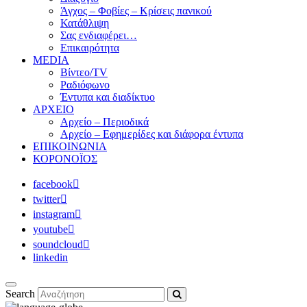
Άγχος – Φοβίες – Κρίσεις πανικού
Κατάθλιψη
Σας ενδιαφέρει…
Επικαιρότητα
MEDIA
Βίντεο/TV
Ραδιόφωνο
Έντυπα και διαδίκτυο
ΑΡΧΕΙΟ
Αρχείο – Περιοδικά
Αρχείο – Εφημερίδες και διάφορα έντυπα
ΕΠΙΚΟΙΝΩΝΙΑ
ΚΟΡΟΝΟΪΟΣ
facebook
twitter
instagram
youtube
soundcloud
linkedin
Search