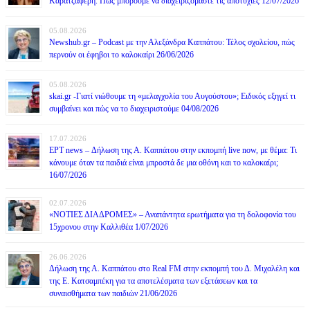
Καρατζαφέρη. Πως μπορούμε να διαχειριζόμαστε τις αποτυχίες 12/07/2026
05.08.2026
Newshub.gr – Podcast με την Αλεξάνδρα Καππάτου: Τέλος σχολείου, πώς
περνούν οι έφηβοι το καλοκαίρι 26/06/2026
05.08.2026
skai.gr -Γιατί νιώθουμε τη «μελαγχολία του Αυγούστου»; Ειδικός εξηγεί τι
συμβαίνει και πώς να το διαχειριστούμε 04/08/2026
17.07.2026
ΕΡΤ news – Δήλωση της Α. Καππάτου στην εκπομπή live now, με θέμα: Τι
κάνουμε όταν τα παιδιά είναι μπροστά δε μια οθόνη και το καλοκαίρι;
16/07/2026
02.07.2026
«ΝΟΤΙΕΣ ΔΙΑΔΡΟΜΕΣ» – Αναπάντητα ερωτήματα για τη δολοφονία του
15χρονου στην Καλλιθέα 1/07/2026
26.06.2026
Δήλωση της Α. Καππάτου στο Real FM στην εκπομπή του Δ. Μιχαλέλη και
της Ε. Κατσαμπέκη για τα αποτελέσματα των εξετάσεων και τα
συναισθήματα των παιδιών 21/06/2026