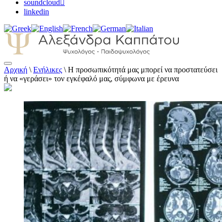
soundcloud
linkedin
Αρχική
\
Ενήλικες
\
Η προσωπικότητά μας μπορεί να προστατεύσει
Αλεξάνδρα Καππάτου Ψυχολόγος –
ή να «γεράσει» τον εγκέφαλό μας, σύμφωνα με έρευνα
Παιδοψυχολόγος