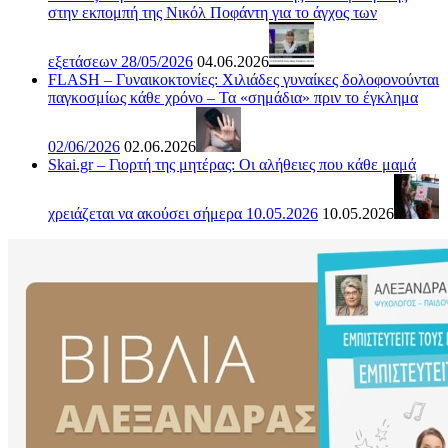
στην εκπομπή της Νικόλ Ποφάντη για το άγχος των
εξετάσεων 28/05/2026
04.06.2026
FLASH – Γυναικοκτονίες: Χιλιάδες γυναίκες δολοφονούνται
παγκοσμίως κάθε χρόνο – Τα «σημάδια» πριν το έγκλημα
02/06/2026
02.06.2026
Skai.gr – Γιορτή της μητέρας: Οι αλήθειες που κάθε μαμά
χρειάζεται να ακούσει σήμερα 10.05.2026
10.05.2026