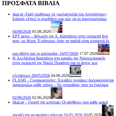
ΠΡΟΣΦΑΤΑ ΒΙΒΛΙΑ
skai.gr -Γιατί νιώθουμε τη «μελαγχολία του Αυγούστου»;
Ειδικός εξηγεί τι συμβαίνει και πώς να το διαχειριστούμε
04/08/2026
05.08.2026
ΕΡΤ news – Δήλωση της Α. Καππάτου στην εκπομπή live
now, με θέμα: Τι κάνουμε όταν τα παιδιά είναι μπροστά δε
μια οθόνη και το καλοκαίρι; 16/07/2026
17.07.2026
H Αλεξάνδρα Καππάτου στο κανάλι της Ναυτεμπορικής
στην εκπομπή της Νικόλ Ποφάντη για το άγχος των
εξετάσεων 28/05/2026
04.06.2026
FLASH – Γυναικοκτονίες: Χιλιάδες γυναίκες δολοφονούνται
παγκοσμίως κάθε χρόνο – Τα «σημάδια» πριν το έγκλημα
02/06/2026
02.06.2026
Skai.gr – Γιορτή της μητέρας: Οι αλήθειες που κάθε μαμά
χρειάζεται να ακούσει σήμερα 10.05.2026
10.05.2026