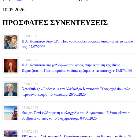
10.05.2026
ΠΡΟΣΦΑΤΕΣ ΣΥΝΕΝΤΕΥΞΕΙΣ
05.08.2026
Η Α. Καππάτου στην ΕΡΤ. Πως να περάσετε όμορφες διακοπές με τα παιδιά
σας. 27/07/2026
05.08.2026
Η Α. Καππάτου στο ραδιόφωνο του alpha, στην εκπομπή της Βίκυς
Καρατζαφέρη. Πως μπορούμε να διαχειριζόμαστε τις αποτυχίες 12/07/2026
05.08.2026
Newshub.gr – Podcast με την Αλεξάνδρα Καππάτου: Τέλος σχολείου, πώς
περνούν οι έφηβοι το καλοκαίρι 26/06/2026
05.08.2026
skai.gr -Γιατί νιώθουμε τη «μελαγχολία του Αυγούστου»; Ειδικός εξηγεί τι
συμβαίνει και πώς να το διαχειριστούμε 04/08/2026
17.07.2026
ΕΡΤ news – Δήλωση της Α. Καππάτου στην εκπομπή live now, με θέμα: Τι