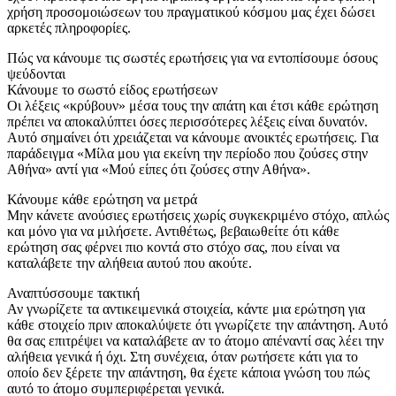
χρήση προσομοιώσεων του πραγματικού κόσμου μας έχει δώσει
αρκετές πληροφορίες.
Πώς να κάνουμε τις σωστές ερωτήσεις για να εντοπίσουμε όσους
ψεύδονται
Κάνουμε το σωστό είδος ερωτήσεων
Οι λέξεις «κρύβουν» μέσα τους την απάτη και έτσι κάθε ερώτηση
πρέπει να αποκαλύπτει όσες περισσότερες λέξεις είναι δυνατόν.
Αυτό σημαίνει ότι χρειάζεται να κάνουμε ανοικτές ερωτήσεις. Για
παράδειγμα «Μίλα μου για εκείνη την περίοδο που ζούσες στην
Αθήνα» αντί για «Μού είπες ότι ζούσες στην Αθήνα».
Κάνουμε κάθε ερώτηση να μετρά
Μην κάνετε ανούσιες ερωτήσεις χωρίς συγκεκριμένο στόχο, απλώς
και μόνο για να μιλήσετε. Αντιθέτως, βεβαιωθείτε ότι κάθε
ερώτηση σας φέρνει πιο κοντά στο στόχο σας, που είναι να
καταλάβετε την αλήθεια αυτού που ακούτε.
Αναπτύσσουμε τακτική
Αν γνωρίζετε τα αντικειμενικά στοιχεία, κάντε μια ερώτηση για
κάθε στοιχείο πριν αποκαλύψετε ότι γνωρίζετε την απάντηση. Αυτό
θα σας επιτρέψει να καταλάβετε αν το άτομο απέναντί σας λέει την
αλήθεια γενικά ή όχι. Στη συνέχεια, όταν ρωτήσετε κάτι για το
οποίο δεν ξέρετε την απάντηση, θα έχετε κάποια γνώση του πώς
αυτό το άτομο συμπεριφέρεται γενικά.