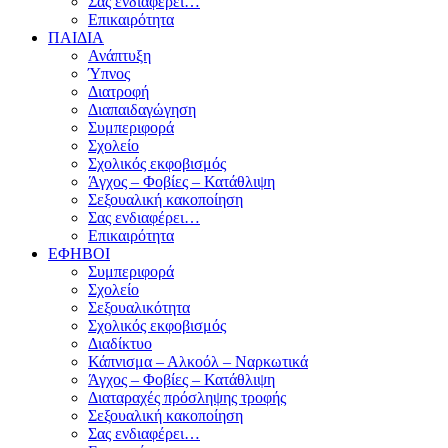
Σας ενδιαφέρει…
Επικαιρότητα
ΠΑΙΔΙΑ
Ανάπτυξη
Ύπνος
Διατροφή
Διαπαιδαγώγηση
Συμπεριφορά
Σχολείο
Σχολικός εκφοβισμός
Άγχος – Φοβίες – Κατάθλιψη
Σεξουαλική κακοποίηση
Σας ενδιαφέρει…
Επικαιρότητα
ΕΦΗΒΟΙ
Συμπεριφορά
Σχολείο
Σεξουαλικότητα
Σχολικός εκφοβισμός
Διαδίκτυο
Κάπνισμα – Αλκοόλ – Ναρκωτικά
Άγχος – Φοβίες – Κατάθλιψη
Διαταραχές πρόσληψης τροφής
Σεξουαλική κακοποίηση
Σας ενδιαφέρει…