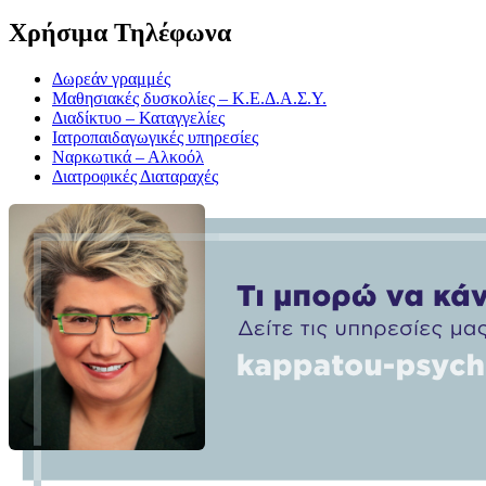
Χρήσιμα Τηλέφωνα
Δωρεάν γραμμές
Μαθησιακές δυσκολίες – Κ.Ε.Δ.Α.Σ.Υ.
Διαδίκτυο – Καταγγελίες
Ιατροπαιδαγωγικές υπηρεσίες
Ναρκωτικά – Αλκοόλ
Διατροφικές Διαταραχές