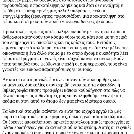
παρουσιάζουμε προκατάληψη αλήθειας και έτσι δεν αναζητάμε
ψεύδη στις καθημερινές μας αλληλεπιδράσεις, ενώ οι
επαγγελματίες (ερευνητές) παρουσιάζουν μια προκατάληψη στο
ψέμα και έτσι μελετούν πολύ έντονα για δείκτες ψεύδους.
Προκαταλήψεις όπως αυτές αλληλεπιδρούν με τον τρόπο που οι
άνθρωποι κατανοούν τον κόσμο γύρω τους, κάτι που με τη σειρά
του επηρεάζει τις αποφάσεις και τις κρίσεις τους. Εντούτοις,
είμαστε αρκετά καλύτεροι στο να εντοπίζουμε πότε ένα μέλος της
οικογένειας ή ένα άλλο άτομο με το οποίο έχουμε οικειότητα λέει
ψέματα. Πράγματι, οι γονείς είναι συχνά ικανοί να αντιληφθούν
πότε τα παιδιά τους ψεύδονται επειδή οι συμπεριφορές τους είναι
γνωστές και εύκολα παρατηρήσιμες γι’ αυτούς.
Αν και οι επιστημονικές έρευνες συναντούν πολυάριθμες και
σημαντικές δυσκολίες στον ακριβή εντοπισμό των ψευδών, η
βιβλιογραφία επίσης προσφέρει κάποια καθοδήγηση στο πώς να
βελτιώσουμε τις πιθανότητές μας να αντιληφθούμε έναν ψεύτη,
ακόμα κι όταν αυτό το άτομο δεν μας είναι ιδιαίτερα οικείο.
Τα λεκτικά στοιχεία φαίνεται να είναι πιο ισχυρά εργαλεία μας
παρά οι σωματικές συμπεριφορές, όπως η γλώσσα του σώματος.
Οι έρευνες αποκαλύπτουν αρκετές αποτελεσματικές προσεγγίσεις
μέσω ερωτήσεων για να αντιληφθούμε τα ψεύδη. Αυτές οι τεχνικές
έχουν προκύψει από εργαστηριακές εργασίες και πιο πρόσφατα η