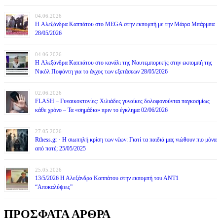
04.06.2026
H Αλεξάνδρα Καππάτου στο MEGA στην εκπομπή με την Μάιρα Mπάρμπα
28/05/2026
04.06.2026
H Αλεξάνδρα Καππάτου στο κανάλι της Ναυτεμπορικής στην εκπομπή της
Νικόλ Ποφάντη για το άγχος των εξετάσεων 28/05/2026
02.06.2026
FLASH – Γυναικοκτονίες: Χιλιάδες γυναίκες δολοφονούνται παγκοσμίως
κάθε χρόνο – Τα «σημάδια» πριν το έγκλημα 02/06/2026
27.05.2026
Rthess.gr · Η σιωπηλή κρίση των νέων: Γιατί τα παιδιά μας νιώθουν πιο μόνα
από ποτέ; 25/05/2025
25.05.2026
13/5/2026 Η Αλεξάνδρα Καππάτου στην εκπομπή του ΑΝΤ1
“Αποκαλύψεις”
ΠΡΟΣΦΑΤΑ ΑΡΘΡΑ