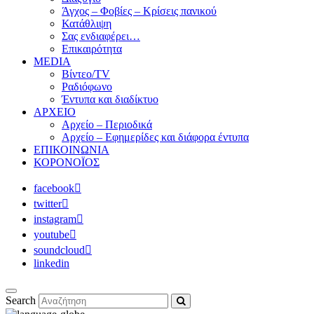
Άγχος – Φοβίες – Κρίσεις πανικού
Κατάθλιψη
Σας ενδιαφέρει…
Επικαιρότητα
MEDIA
Βίντεο/TV
Ραδιόφωνο
Έντυπα και διαδίκτυο
ΑΡΧΕΙΟ
Αρχείο – Περιοδικά
Αρχείο – Εφημερίδες και διάφορα έντυπα
ΕΠΙΚΟΙΝΩΝΙΑ
ΚΟΡΟΝΟΪΟΣ
facebook
twitter
instagram
youtube
soundcloud
linkedin
Search