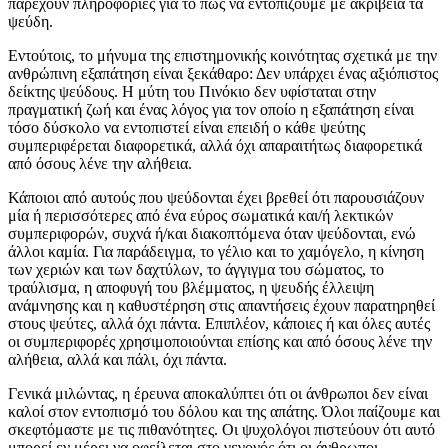
παρέχουν πληροφορίες για το πώς να εντοπίζουμε με ακρίβεια τα
ψεύδη.
Εντούτοις, το μήνυμα της επιστημονικής κοινότητας σχετικά με την
ανθρώπινη εξαπάτηση είναι ξεκάθαρο: Δεν υπάρχει ένας αξιόπιστος
δείκτης ψεύδους. Η μύτη του Πινόκιο δεν υφίσταται στην
πραγματική ζωή και ένας λόγος για τον οποίο η εξαπάτηση είναι
τόσο δύσκολο να εντοπιστεί είναι επειδή ο κάθε ψεύτης
συμπεριφέρεται διαφορετικά, αλλά όχι απαραιτήτως διαφορετικά
από όσους λένε την αλήθεια.
Κάποιοι από αυτούς που ψεύδονται έχει βρεθεί ότι παρουσιάζουν
μία ή περισσότερες από ένα εύρος σωματικά και/ή λεκτικών
συμπεριφορών, συχνά ή/και διακοπτόμενα όταν ψεύδονται, ενώ
άλλοι καμία. Για παράδειγμα, το γέλιο και το χαμόγελο, η κίνηση
των χεριών και των δαχτύλων, το άγγιγμα του σώματος, το
τραύλισμα, η αποφυγή του βλέμματος, η ψευδής έλλειψη
ανάμνησης και η καθυστέρηση στις απαντήσεις έχουν παρατηρηθεί
στους ψεύτες, αλλά όχι πάντα. Επιπλέον, κάποιες ή και όλες αυτές
οι συμπεριφορές χρησιμοποιούνται επίσης και από όσους λένε την
αλήθεια, αλλά και πάλι, όχι πάντα.
Γενικά μιλώντας, η έρευνα αποκαλύπτει ότι οι άνθρωποι δεν είναι
καλοί στον εντοπισμό του δόλου και της απάτης. Όλοι παίζουμε και
σκεφτόμαστε με τις πιθανότητες. Οι ψυχολόγοι πιστεύουν ότι αυτό
μπορεί εν μέρει να οφείλεται στο γεγονός ότι οι άνθρωποι