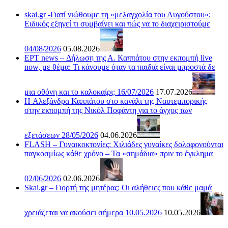
skai.gr -Γιατί νιώθουμε τη «μελαγχολία του Αυγούστου»;
Ειδικός εξηγεί τι συμβαίνει και πώς να το διαχειριστούμε
04/08/2026
05.08.2026
ΕΡΤ news – Δήλωση της Α. Καππάτου στην εκπομπή live
now, με θέμα: Τι κάνουμε όταν τα παιδιά είναι μπροστά δε
μια οθόνη και το καλοκαίρι; 16/07/2026
17.07.2026
H Αλεξάνδρα Καππάτου στο κανάλι της Ναυτεμπορικής
στην εκπομπή της Νικόλ Ποφάντη για το άγχος των
εξετάσεων 28/05/2026
04.06.2026
FLASH – Γυναικοκτονίες: Χιλιάδες γυναίκες δολοφονούνται
παγκοσμίως κάθε χρόνο – Τα «σημάδια» πριν το έγκλημα
02/06/2026
02.06.2026
Skai.gr – Γιορτή της μητέρας: Οι αλήθειες που κάθε μαμά
χρειάζεται να ακούσει σήμερα 10.05.2026
10.05.2026