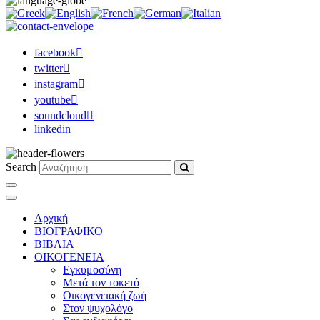
facebook
twitter
instagram
youtube
soundcloud
linkedin
Search
Αρχική
ΒΙΟΓΡΑΦΙΚΟ
ΒΙΒΛΙΑ
ΟΙΚΟΓΕΝΕΙΑ
Εγκυμοσύνη
Μετά τον τοκετό
Οικογενειακή ζωή
Στον ψυχολόγο