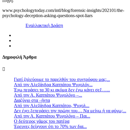
Πηγή:
www.psychologytoday.com/intl/blog/forensic-insights/202101/the-
psychology-deception-asking-questions-spot-liars
Εναλλακτική Δράση
Δημοφιλή Άρθρα
Γιατί ζηλεύουμε το παρελθόν του συντρόφου μας;...
Από την Αλεξάνδρα Καππάτου Ψυχολόγ...
Έχω περάσει τα 30 κι ακόμα δεν έχω κάνει σεξ…...
Από την Α. Καππάτου Ψυχολόγο –...
Διαζύγιο στα –ήντα
Από την Αλεξάνδρα Καππάτου, Ψυχολ...
Δεν έχει ξεπεράσει την πρώην του… Να μείνω ή να φύγω;...
Από την Α. Καππάτου Ψυχολόγο – Παι...
Ο δεύτερος γάμος του πατέρα
Έρευνες δείχνουν ότι το 70% των δια...