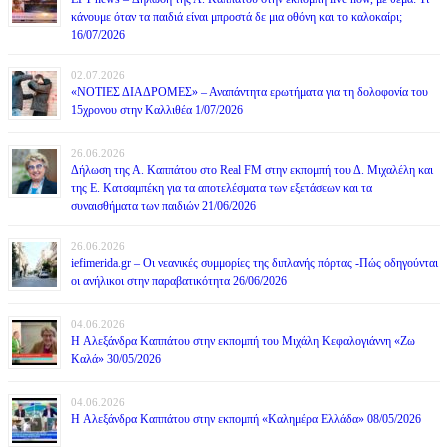
κάνουμε όταν τα παιδιά είναι μπροστά δε μια οθόνη και το καλοκαίρι;
16/07/2026
02.07.2026
«ΝΟΤΙΕΣ ΔΙΑΔΡΟΜΕΣ» – Αναπάντητα ερωτήματα για τη δολοφονία του
15χρονου στην Καλλιθέα 1/07/2026
26.06.2026
Δήλωση της Α. Καππάτου στο Real FM στην εκπομπή του Δ. Μιχαλέλη και
της Ε. Κατσαμπέκη για τα αποτελέσματα των εξετάσεων και τα
συναισθήματα των παιδιών 21/06/2026
26.06.2026
iefimerida.gr – Οι νεανικές συμμορίες της διπλανής πόρτας -Πώς οδηγούνται
οι ανήλικοι στην παραβατικότητα 26/06/2026
04.06.2026
H Αλεξάνδρα Καππάτου στην εκπομπή του Μιχάλη Κεφαλογιάννη «Ζω
Καλά» 30/05/2026
04.06.2026
H Αλεξάνδρα Καππάτου στην εκπομπή «Καλημέρα Ελλάδα» 08/05/2026