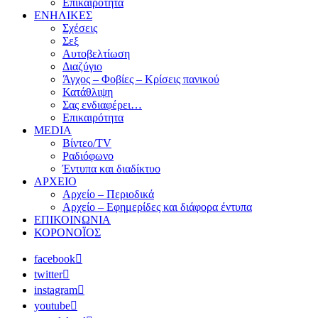
Επικαιρότητα
ΕΝΗΛΙΚΕΣ
Σχέσεις
Σεξ
Αυτοβελτίωση
Διαζύγιο
Άγχος – Φοβίες – Κρίσεις πανικού
Κατάθλιψη
Σας ενδιαφέρει…
Επικαιρότητα
MEDIA
Βίντεο/TV
Ραδιόφωνο
Έντυπα και διαδίκτυο
ΑΡΧΕΙΟ
Αρχείο – Περιοδικά
Αρχείο – Εφημερίδες και διάφορα έντυπα
ΕΠΙΚΟΙΝΩΝΙΑ
ΚΟΡΟΝΟΪΟΣ
facebook
twitter
instagram
youtube