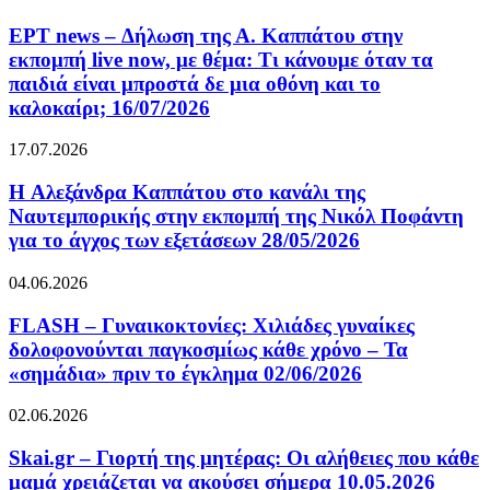
ΕΡΤ news – Δήλωση της Α. Καππάτου στην
εκπομπή live now, με θέμα: Τι κάνουμε όταν τα
παιδιά είναι μπροστά δε μια οθόνη και το
καλοκαίρι; 16/07/2026
17.07.2026
H Αλεξάνδρα Καππάτου στο κανάλι της
Ναυτεμπορικής στην εκπομπή της Νικόλ Ποφάντη
για το άγχος των εξετάσεων 28/05/2026
04.06.2026
FLASH – Γυναικοκτονίες: Χιλιάδες γυναίκες
δολοφονούνται παγκοσμίως κάθε χρόνο – Τα
«σημάδια» πριν το έγκλημα 02/06/2026
02.06.2026
Skai.gr – Γιορτή της μητέρας: Οι αλήθειες που κάθε
μαμά χρειάζεται να ακούσει σήμερα 10.05.2026