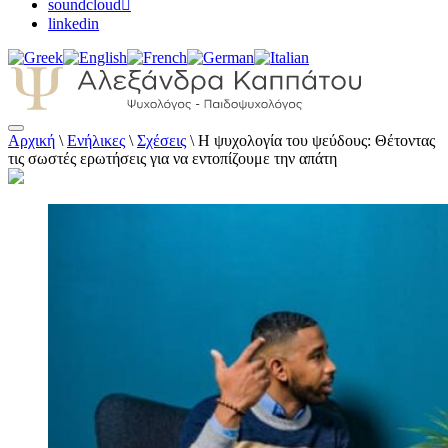
soundcloud
linkedin
Αρχική
\
Ενήλικες
\
Σχέσεις
\
Η ψυχολογία του ψεύδους: Θέτοντας
Αλεξάνδρα Καππάτου Ψυχολόγος –
τις σωστές ερωτήσεις για να εντοπίζουμε την απάτη
Παιδοψυχολόγος