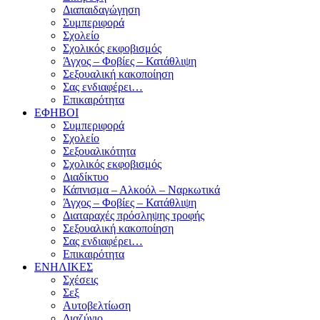
Διαπαιδαγώγηση
Συμπεριφορά
Σχολείο
Σχολικός εκφοβισμός
Άγχος – Φοβίες – Κατάθλιψη
Σεξουαλική κακοποίηση
Σας ενδιαφέρει…
Επικαιρότητα
ΕΦΗΒΟΙ
Συμπεριφορά
Σχολείο
Σεξουαλικότητα
Σχολικός εκφοβισμός
Διαδίκτυο
Κάπνισμα – Αλκοόλ – Ναρκωτικά
Άγχος – Φοβίες – Κατάθλιψη
Διαταραχές πρόσληψης τροφής
Σεξουαλική κακοποίηση
Σας ενδιαφέρει…
Επικαιρότητα
ΕΝΗΛΙΚΕΣ
Σχέσεις
Σεξ
Αυτοβελτίωση
Διαζύγιο