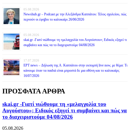
05.08.2026
Newshub.gr – Podcast με την Αλεξάνδρα Καππάτου: Τέλος σχολείου, πώς
περνούν οι έφηβοι το καλοκαίρι 26/06/2026
05.08.2026
skai.gr -Γιατί νιώθουμε τη «μελαγχολία του Αυγούστου»; Ειδικός εξηγεί τι
συμβαίνει και πώς να το διαχειριστούμε 04/08/2026
17.07.2026
ΕΡΤ news – Δήλωση της Α. Καππάτου στην εκπομπή live now, με θέμα: Τι
κάνουμε όταν τα παιδιά είναι μπροστά δε μια οθόνη και το καλοκαίρι;
16/07/2026
ΠΡΟΣΦΑΤΑ ΑΡΘΡΑ
skai.gr -Γιατί νιώθουμε τη «μελαγχολία του
Αυγούστου»; Ειδικός εξηγεί τι συμβαίνει και πώς να
το διαχειριστούμε 04/08/2026
05.08.2026