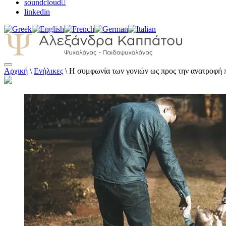
soundcloud
linkedin
Αρχική
\
Ενήλικες
\
Η συμφωνία των γονιών ως προς την ανατροφή π
Αλεξάνδρα Καππάτου Ψυχολόγος – Παιδοψ