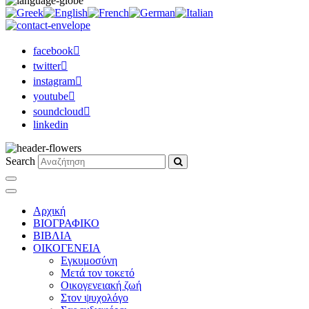
facebook
twitter
instagram
youtube
soundcloud
linkedin
Search
Αρχική
ΒΙΟΓΡΑΦΙΚΟ
ΒΙΒΛΙΑ
ΟΙΚΟΓΕΝΕΙΑ
Εγκυμοσύνη
Μετά τον τοκετό
Οικογενειακή ζωή
Στον ψυχολόγο