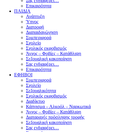
Σας ενδιαφέρει…
Επικαιρότητα
ΠΑΙΔΙΑ
Ανάπτυξη
Ύπνος
Διατροφή
Διαπαιδαγώγηση
Συμπεριφορά
Σχολείο
Σχολικός εκφοβισμός
Άγχος – Φοβίες – Κατάθλιψη
Σεξουαλική κακοποίηση
Σας ενδιαφέρει…
Επικαιρότητα
ΕΦΗΒΟΙ
Συμπεριφορά
Σχολείο
Σεξουαλικότητα
Σχολικός εκφοβισμός
Διαδίκτυο
Κάπνισμα – Αλκοόλ – Ναρκωτικά
Άγχος – Φοβίες – Κατάθλιψη
Διαταραχές πρόσληψης τροφής
Σεξουαλική κακοποίηση
Σας ενδιαφέρει…