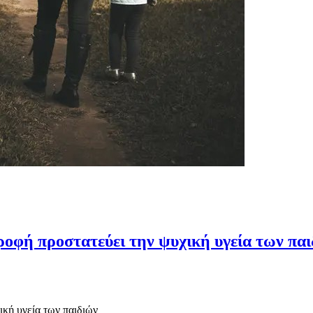
οφή προστατεύει την ψυχική υγεία των πα
ική υγεία των παιδιών