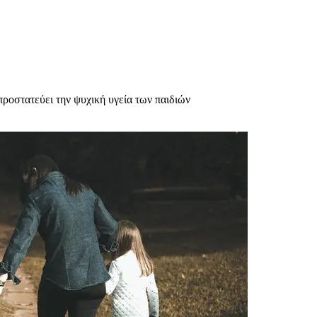
ροστατεύει την ψυχική υγεία των παιδιών
υχολόγος