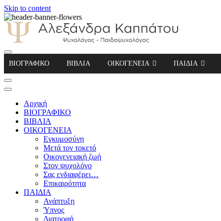
Skip to content
Αλεξάνδρα Καππάτου Ψυχολόγος – Παιδοψ
ΒΙΟΓΡΑΦΙΚΟ
ΒΙΒΛΙΑ
ΟΙΚΟΓΕΝΕΙΑ
ΠΑΙΔΙΑ
Αρχική
ΒΙΟΓΡΑΦΙΚΟ
ΒΙΒΛΙΑ
ΟΙΚΟΓΕΝΕΙΑ
Εγκυμοσύνη
Μετά τον τοκετό
Οικογενειακή ζωή
Στον ψυχολόγο
Σας ενδιαφέρει…
Επικαιρότητα
ΠΑΙΔΙΑ
Ανάπτυξη
Ύπνος
Διατροφή