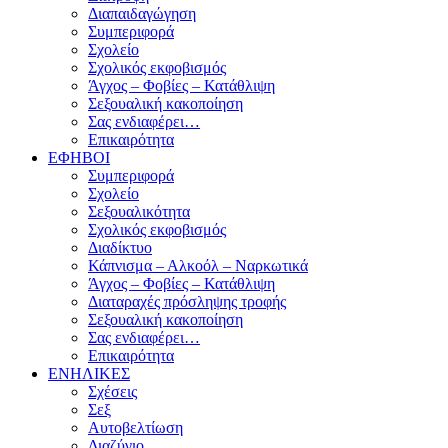
Διαπαιδαγώγηση
Συμπεριφορά
Σχολείο
Σχολικός εκφοβισμός
Άγχος – Φοβίες – Κατάθλιψη
Σεξουαλική κακοποίηση
Σας ενδιαφέρει…
Επικαιρότητα
ΕΦΗΒΟΙ
Συμπεριφορά
Σχολείο
Σεξουαλικότητα
Σχολικός εκφοβισμός
Διαδίκτυο
Κάπνισμα – Αλκοόλ – Ναρκωτικά
Άγχος – Φοβίες – Κατάθλιψη
Διαταραχές πρόσληψης τροφής
Σεξουαλική κακοποίηση
Σας ενδιαφέρει…
Επικαιρότητα
ΕΝΗΛΙΚΕΣ
Σχέσεις
Σεξ
Αυτοβελτίωση
Διαζύγιο