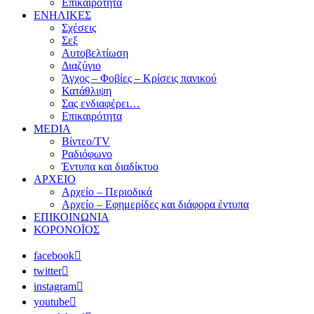
Επικαιρότητα
ΕΝΗΛΙΚΕΣ
Σχέσεις
Σεξ
Αυτοβελτίωση
Διαζύγιο
Άγχος – Φοβίες – Κρίσεις πανικού
Κατάθλιψη
Σας ενδιαφέρει…
Επικαιρότητα
MEDIA
Βίντεο/TV
Ραδιόφωνο
Έντυπα και διαδίκτυο
ΑΡΧΕΙΟ
Αρχείο – Περιοδικά
Αρχείο – Εφημερίδες και διάφορα έντυπα
ΕΠΙΚΟΙΝΩΝΙΑ
ΚΟΡΟΝΟΪΟΣ
facebook
twitter
instagram
youtube