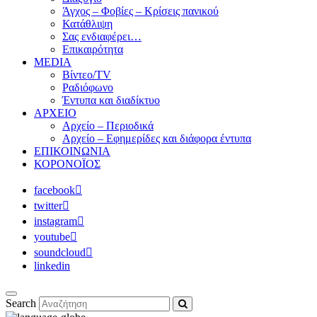
Άγχος – Φοβίες – Κρίσεις πανικού
Κατάθλιψη
Σας ενδιαφέρει…
Επικαιρότητα
MEDIA
Βίντεο/TV
Ραδιόφωνο
Έντυπα και διαδίκτυο
ΑΡΧΕΙΟ
Αρχείο – Περιοδικά
Αρχείο – Εφημερίδες και διάφορα έντυπα
ΕΠΙΚΟΙΝΩΝΙΑ
ΚΟΡΟΝΟΪΟΣ
facebook
twitter
instagram
youtube
soundcloud
linkedin
Search