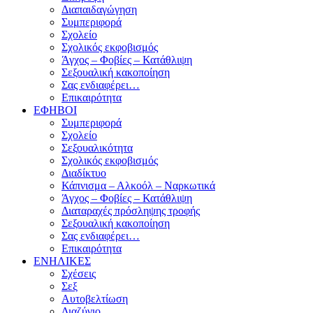
Διαπαιδαγώγηση
Συμπεριφορά
Σχολείο
Σχολικός εκφοβισμός
Άγχος – Φοβίες – Κατάθλιψη
Σεξουαλική κακοποίηση
Σας ενδιαφέρει…
Επικαιρότητα
ΕΦΗΒΟΙ
Συμπεριφορά
Σχολείο
Σεξουαλικότητα
Σχολικός εκφοβισμός
Διαδίκτυο
Κάπνισμα – Αλκοόλ – Ναρκωτικά
Άγχος – Φοβίες – Κατάθλιψη
Διαταραχές πρόσληψης τροφής
Σεξουαλική κακοποίηση
Σας ενδιαφέρει…
Επικαιρότητα
ΕΝΗΛΙΚΕΣ
Σχέσεις
Σεξ
Αυτοβελτίωση
Διαζύγιο