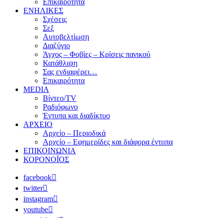
Επικαιρότητα
ΕΝΗΛΙΚΕΣ
Σχέσεις
Σεξ
Αυτοβελτίωση
Διαζύγιο
Άγχος – Φοβίες – Κρίσεις πανικού
Κατάθλιψη
Σας ενδιαφέρει…
Επικαιρότητα
MEDIA
Βίντεο/TV
Ραδιόφωνο
Έντυπα και διαδίκτυο
ΑΡΧΕΙΟ
Αρχείο – Περιοδικά
Αρχείο – Εφημερίδες και διάφορα έντυπα
ΕΠΙΚΟΙΝΩΝΙΑ
ΚΟΡΟΝΟΪΟΣ
facebook
twitter
instagram
youtube