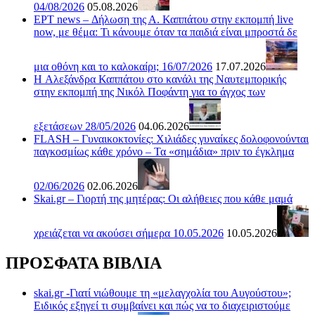
04/08/2026
05.08.2026
ΕΡΤ news – Δήλωση της Α. Καππάτου στην εκπομπή live
now, με θέμα: Τι κάνουμε όταν τα παιδιά είναι μπροστά δε
μια οθόνη και το καλοκαίρι; 16/07/2026
17.07.2026
H Αλεξάνδρα Καππάτου στο κανάλι της Ναυτεμπορικής
στην εκπομπή της Νικόλ Ποφάντη για το άγχος των
εξετάσεων 28/05/2026
04.06.2026
FLASH – Γυναικοκτονίες: Χιλιάδες γυναίκες δολοφονούνται
παγκοσμίως κάθε χρόνο – Τα «σημάδια» πριν το έγκλημα
02/06/2026
02.06.2026
Skai.gr – Γιορτή της μητέρας: Οι αλήθειες που κάθε μαμά
χρειάζεται να ακούσει σήμερα 10.05.2026
10.05.2026
ΠΡΟΣΦΑΤΑ ΒΙΒΛΙΑ
skai.gr -Γιατί νιώθουμε τη «μελαγχολία του Αυγούστου»;
Ειδικός εξηγεί τι συμβαίνει και πώς να το διαχειριστούμε