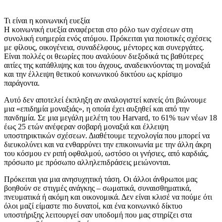
Τι είναι η κοινωνική ευεξία
Η κοινωνική ευεξία αναφέρεται στο ρόλο των σχέσεων στη
συνολική ευημερία ενός ατόμου. Πρόκειται για ποιοτικές σχέσεις
με φίλους, οικογένεια, συναδέλφους, μέντορες και συνεργάτες.
Είναι πολλές οι θεωρίες που αναλύουν διεξοδικά τις βαθύτερες
αιτίες της κατάθλιψης και του άγχους, αναδεικνύοντας τη μοναξιά
και την έλλειψη θετικού κοινωνικού δικτύου ως κρίσιμο
παράγοντα.
Αυτό δεν αποτελεί έκπληξη αν αναλογιστεί κανείς ότι βιώνουμε
μια «επιδημία μοναξιάς», η οποία έχει αυξηθεί και από την
πανδημία. Σε μια μεγάλη μελέτη του Harvard, το 61% των νέων 18
έως 25 ετών ανέφεραν σοβαρή μοναξιά και έλλειψη
υποστηρικτικών σχέσεων. Διαθέτουμε τεχνολογία που μπορεί να
διευκολύνει και να ενθαρρύνει την επικοινωνία με την άλλη άκρη
του κόσμου εν ριπή οφθαλμού, ωστόσο οι γνήσιες, από καρδιάς,
πρόσωπο με πρόσωπο αλληλεπιδράσεις μειώνονται.
Πρόκειται για μια ανησυχητική τάση. Οι άλλοι άνθρωποι μας
βοηθούν σε στιγμές ανάγκης – σωματικά, συναισθηματικά,
πνευματικά ή ακόμη και οικονομικά. Δεν είναι κλισέ να πούμε ότι
όλοι μαζί είμαστε πιο δυνατοί, και ένα κοινωνικό δίκτυο
υποστήριξης λειτουργεί σαν υποδομή που μας στηρίζει στα