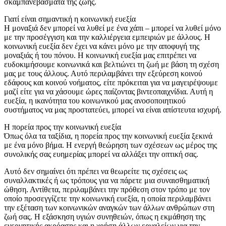
σκαμπανεβάσματα της ζωής.
Γιατί είναι σημαντική η κοινωνική ευεξία
Η μοναξιά δεν μπορεί να λυθεί με ένα χάπι – μπορεί να λυθεί μόνο
με την προσέγγιση και την καλλιέργεια εμπειριών με άλλους. Η
κοινωνική ευεξία δεν έχει να κάνει μόνο με την αποφυγή της
μοναξιάς ή του πόνου. Η κοινωνική ευεξία μας επιτρέπει να
ευδοκιμήσουμε κοινωνικά και βελτιώνει τη ζωή με βάση τη σχέση
μας με τους άλλους. Αυτό περιλαμβάνει την εξεύρεση κοινού
εδάφους και κοινού νοήματος, είτε πρόκειται για να μαγειρέψουμε
μαζί είτε για να χάσουμε ώρες παίζοντας βιντεοπαιχνίδια. Αυτή η
ευεξία, η ικανότητα του κοινωνικού μας ανοσοποιητικού
συστήματος να μας προστατεύει, μπορεί να είναι απίστευτα ισχυρή.
Η πορεία προς την κοινωνική ευεξία
Όπως όλα τα ταξίδια, η πορεία προς την κοινωνική ευεξία ξεκινά
με ένα μόνο βήμα. Η ενεργή θεώρηση των σχέσεων ως μέρος της
συνολικής σας ευημερίας μπορεί να αλλάξει την οπτική σας.
Αυτό δεν σημαίνει ότι πρέπει να θεωρείτε τις σχέσεις ως
συναλλακτικές ή ως τρόπους για να πάρετε μια συναισθηματική
ώθηση. Αντίθετα, περιλαμβάνει την πρόθεση στον τρόπο με τον
οποίο προσεγγίζετε την κοινωνική ευεξία, η οποία περιλαμβάνει
την εξέταση των κοινωνικών αναγκών των άλλων ανθρώπων στη
ζωή σας. Η εξάσκηση υγιών συνηθειών, όπως η εκμάθηση της
ενεργητικής ακρόασης και η χρήση άλλων εργαλείων για την