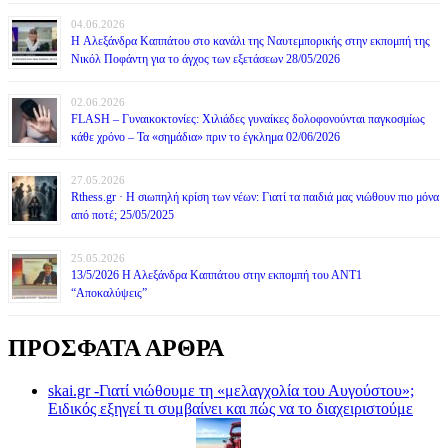
04.06.2026
H Αλεξάνδρα Καππάτου στο κανάλι της Ναυτεμπορικής στην εκπομπή της
Νικόλ Ποφάντη για το άγχος των εξετάσεων 28/05/2026
02.06.2026
FLASH – Γυναικοκτονίες: Χιλιάδες γυναίκες δολοφονούνται παγκοσμίως
κάθε χρόνο – Τα «σημάδια» πριν το έγκλημα 02/06/2026
27.05.2026
Rthess.gr · Η σιωπηλή κρίση των νέων: Γιατί τα παιδιά μας νιώθουν πιο μόνα
από ποτέ; 25/05/2025
25.05.2026
13/5/2026 Η Αλεξάνδρα Καππάτου στην εκπομπή του ΑΝΤ1
“Αποκαλύψεις”
ΠΡΟΣΦΑΤΑ ΑΡΘΡΑ
skai.gr -Γιατί νιώθουμε τη «μελαγχολία του Αυγούστου»;
Ειδικός εξηγεί τι συμβαίνει και πώς να το διαχειριστούμε