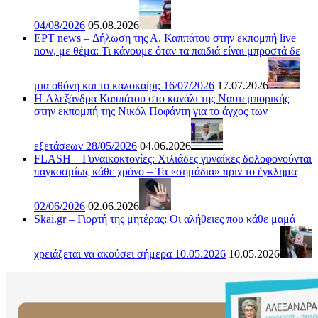
04/08/2026
05.08.2026
ΕΡΤ news – Δήλωση της Α. Καππάτου στην εκπομπή live
now, με θέμα: Τι κάνουμε όταν τα παιδιά είναι μπροστά δε
μια οθόνη και το καλοκαίρι; 16/07/2026
17.07.2026
H Αλεξάνδρα Καππάτου στο κανάλι της Ναυτεμπορικής
στην εκπομπή της Νικόλ Ποφάντη για το άγχος των
εξετάσεων 28/05/2026
04.06.2026
FLASH – Γυναικοκτονίες: Χιλιάδες γυναίκες δολοφονούνται
παγκοσμίως κάθε χρόνο – Τα «σημάδια» πριν το έγκλημα
02/06/2026
02.06.2026
Skai.gr – Γιορτή της μητέρας: Οι αλήθειες που κάθε μαμά
χρειάζεται να ακούσει σήμερα 10.05.2026
10.05.2026