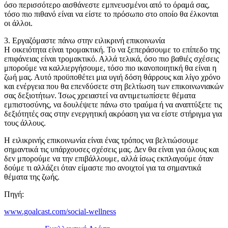
όσο περισσότερο αισθάνεστε εμπνευσμένοι από το όραμά σας,
τόσο πιο πιθανό είναι να είστε το πρόσωπο στο οποίο θα έλκονται
οι άλλοι.
3. Εργαζόμαστε πάνω στην ειλικρινή επικοινωνία
Η οικειότητα είναι τρομακτική. Το να ξεπεράσουμε το επίπεδο της
επιφάνειας είναι τρομακτικό. Αλλά τελικά, όσο πιο βαθιές σχέσεις
μπορούμε να καλλιεργήσουμε, τόσο πιο ικανοποιητική θα είναι η
ζωή μας. Αυτό προϋποθέτει μια υγιή δόση θάρρους και λίγο χρόνο
και ενέργεια που θα επενδύσετε στη βελτίωση των επικοινωνιακών
σας δεξιοτήτων. Ίσως χρειαστεί να αντιμετωπίσετε θέματα
εμπιστοσύνης, να δουλέψετε πάνω στο τραύμα ή να αναπτύξετε τις
δεξιότητές σας στην ενεργητική ακρόαση για να είστε στήριγμα για
τους άλλους.
Η ειλικρινής επικοινωνία είναι ένας τρόπος να βελτιώσουμε
σημαντικά τις υπάρχουσες σχέσεις μας. Δεν θα είναι για όλους και
δεν μπορούμε να την επιβάλλουμε, αλλά ίσως εκπλαγούμε όταν
δούμε τι αλλάζει όταν είμαστε πιο ανοιχτοί για τα σημαντικά
θέματα της ζωής.
Πηγή:
www.goalcast.com/social-wellness