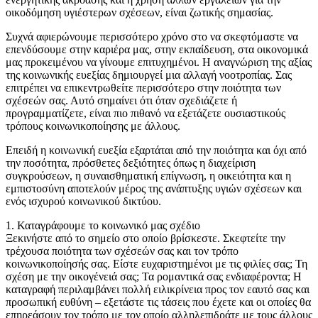
οικοδόμηση υγιέστερων σχέσεων, είναι ζωτικής σημασίας.
Συχνά αφιερώνουμε περισσότερο χρόνο στο να σκεφτόμαστε να
επενδύσουμε στην καριέρα μας, στην εκπαίδευση, στα οικονομικά
μας προκειμένου να γίνουμε επιτυχημένοι. Η αναγνώριση της αξίας
της κοινωνικής ευεξίας δημιουργεί μια αλλαγή νοοτροπίας. Σας
επιτρέπει να επικεντρωθείτε περισσότερο στην ποιότητα των
σχέσεών σας. Αυτό σημαίνει ότι όταν σχεδιάζετε ή
προγραμματίζετε, είναι πιο πιθανό να εξετάζετε ουσιαστικούς
τρόπους κοινωνικοποίησης με άλλους.
Επειδή η κοινωνική ευεξία εξαρτάται από την ποιότητα και όχι από
την ποσότητα, πρόσθετες δεξιότητες όπως η διαχείριση
συγκρούσεων, η συναισθηματική επίγνωση, η οικειότητα και η
εμπιστοσύνη αποτελούν μέρος της ανάπτυξης υγιών σχέσεων και
ενός ισχυρού κοινωνικού δικτύου.
1. Καταγράφουμε το κοινωνικό μας σχέδιο
Ξεκινήστε από το σημείο στο οποίο βρίσκεστε. Σκεφτείτε την
τρέχουσα ποιότητα των σχέσεών σας και τον τρόπο
κοινωνικοποίησής σας. Είστε ευχαριστημένοι με τις φιλίες σας; Τη
σχέση με την οικογένειά σας; Τα ρομαντικά σας ενδιαφέροντα; Η
καταγραφή περιλαμβάνει πολλή ειλικρίνεια προς τον εαυτό σας και
προσωπική ευθύνη – εξετάστε τις τάσεις που έχετε και οι οποίες θα
επηρεάσουν τον τρόπο με τον οποίο αλληλεπιδράτε με τους άλλους