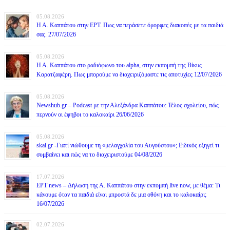
05.08.2026
Η Α. Καππάτου στην ΕΡΤ. Πως να περάσετε όμορφες διακοπές με τα παιδιά
σας. 27/07/2026
05.08.2026
Η Α. Καππάτου στο ραδιόφωνο του alpha, στην εκπομπή της Βίκυς
Καρατζαφέρη. Πως μπορούμε να διαχειριζόμαστε τις αποτυχίες 12/07/2026
05.08.2026
Newshub.gr – Podcast με την Αλεξάνδρα Καππάτου: Τέλος σχολείου, πώς
περνούν οι έφηβοι το καλοκαίρι 26/06/2026
05.08.2026
skai.gr -Γιατί νιώθουμε τη «μελαγχολία του Αυγούστου»; Ειδικός εξηγεί τι
συμβαίνει και πώς να το διαχειριστούμε 04/08/2026
17.07.2026
ΕΡΤ news – Δήλωση της Α. Καππάτου στην εκπομπή live now, με θέμα: Τι
κάνουμε όταν τα παιδιά είναι μπροστά δε μια οθόνη και το καλοκαίρι;
16/07/2026
02.07.2026