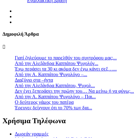
Εναλλακτική Δράση
Δημοφιλή Άρθρα
Γιατί ζηλεύουμε το παρελθόν του συντρόφου μας;...
Από την Αλεξάνδρα Καππάτου Ψυχολόγ...
Έχω περάσει τα 30 κι ακόμα δεν έχω κάνει σεξ…...
Από την Α. Καππάτου Ψυχολόγο –...
Διαζύγιο στα –ήντα
Από την Αλεξάνδρα Καππάτου, Ψυχολ...
Δεν έχει ξεπεράσει την πρώην του… Να μείνω ή να φύγω;...
Από την Α. Καππάτου Ψυχολόγο – Παι...
Ο δεύτερος γάμος του πατέρα
Έρευνες δείχνουν ότι το 70% των δια...
Χρήσιμα Τηλέφωνα
Δωρεάν γραμμές