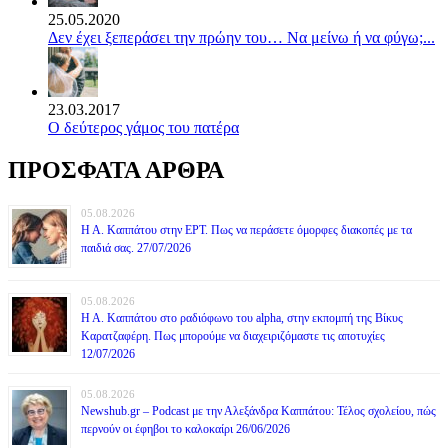
25.05.2020
Δεν έχει ξεπεράσει την πρώην του… Να μείνω ή να φύγω;...
23.03.2017
Ο δεύτερος γάμος του πατέρα
ΠΡΟΣΦΑΤΑ ΑΡΘΡΑ
05.08.2026
Η Α. Καππάτου στην ΕΡΤ. Πως να περάσετε όμορφες διακοπές με τα
παιδιά σας. 27/07/2026
05.08.2026
Η Α. Καππάτου στο ραδιόφωνο του alpha, στην εκπομπή της Βίκυς
Καρατζαφέρη. Πως μπορούμε να διαχειριζόμαστε τις αποτυχίες
12/07/2026
05.08.2026
Newshub.gr – Podcast με την Αλεξάνδρα Καππάτου: Τέλος σχολείου, πώς
περνούν οι έφηβοι το καλοκαίρι 26/06/2026