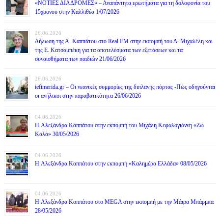
«ΝΟΤΙΕΣ ΔΙΑΔΡΟΜΕΣ» – Αναπάντητα ερωτήματα για τη δολοφονία του
15χρονου στην Καλλιθέα 1/07/2026
26.06.2026
Δήλωση της Α. Καππάτου στο Real FM στην εκπομπή του Δ. Μιχαλέλη και
της Ε. Κατσαμπέκη για τα αποτελέσματα των εξετάσεων και τα
συναισθήματα των παιδιών 21/06/2026
26.06.2026
iefimerida.gr – Οι νεανικές συμμορίες της διπλανής πόρτας -Πώς οδηγούνται
οι ανήλικοι στην παραβατικότητα 26/06/2026
04.06.2026
H Αλεξάνδρα Καππάτου στην εκπομπή του Μιχάλη Κεφαλογιάννη «Ζω
Καλά» 30/05/2026
04.06.2026
H Αλεξάνδρα Καππάτου στην εκπομπή «Καλημέρα Ελλάδα» 08/05/2026
04.06.2026
H Αλεξάνδρα Καππάτου στο MEGA στην εκπομπή με την Μάιρα Mπάρμπα
28/05/2026