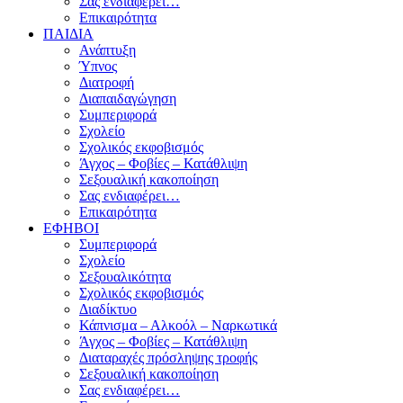
Σας ενδιαφέρει…
Επικαιρότητα
ΠΑΙΔΙΑ
Ανάπτυξη
Ύπνος
Διατροφή
Διαπαιδαγώγηση
Συμπεριφορά
Σχολείο
Σχολικός εκφοβισμός
Άγχος – Φοβίες – Κατάθλιψη
Σεξουαλική κακοποίηση
Σας ενδιαφέρει…
Επικαιρότητα
ΕΦΗΒΟΙ
Συμπεριφορά
Σχολείο
Σεξουαλικότητα
Σχολικός εκφοβισμός
Διαδίκτυο
Κάπνισμα – Αλκοόλ – Ναρκωτικά
Άγχος – Φοβίες – Κατάθλιψη
Διαταραχές πρόσληψης τροφής
Σεξουαλική κακοποίηση
Σας ενδιαφέρει…