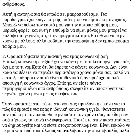
ανθρώπους.
Αυτή η αυτογνωσία θα αποδώσει μακροπρόθεσμα. Για
παράδειγμα, έχω επίγνωση της τάσης μου να είμαι πιο μοναχικός.
Μπορώ να πείσω τον εαυτό μου για την αυτοπεποίθησή μου,
μερικές φορές, και αυτή η επιθυμία να είμαι μόνος μου μπορεί να
καλύψει το γεγονός ότι, στην πραγματικότητα, θα ήθελα να περνώ
χρόνο με άλλους, αλλά φοβάμαι την απόρριψη ή δεν εμπιστεύομαι
τα όριά μου.
2. Οραματιζόμαστε την ιδανική για εμάς κοινωνική ζωή
Η καλή κοινωνική ευεξία έχει να κάνει με το τι λειτουργεί για εσάς,
όχι με το τι νομίζετε ότι θα έπρεπε να κάνετε κοινωνικά. Δεν είναι
κακό να θέλετε να περνάτε περισσότερο χρόνο μόνοι σας, απλά να
είστε ξεκάθαροι αν αυτό είναι αυθεντικό ή αν προέρχεται από
αποφυγή ή κοινωνικό άγχος. Επίσης, αν είστε πάντα
περιτριγυρισμένοι από ανθρώπους, σκεφτείτε αν αποφεύγετε να
περνάτε χρόνο μόνοι με τις σκέψεις σας.
Όταν οραματίζεστε, φέρτε στο νου σας την ιδανική εικόνα για το
πώς θα έμοιαζε για εσάς η ιδανική κοινωνική υγεία. Φανταστείτε
τον τρόπο με τον οποίο θα περνούσατε τον χρόνο σας, τα είδη των
συζητήσεων, τα κοινά ενδιαφέροντα. Πιστέψτε στην ικανότητά σας
να δημιουργείτε και να είστε στοχοπροσηλωμένοι. Είναι εύκολο να
περιμένετε από τους άλλους να αναλάβουν την πρωτοβουλία, αλλά