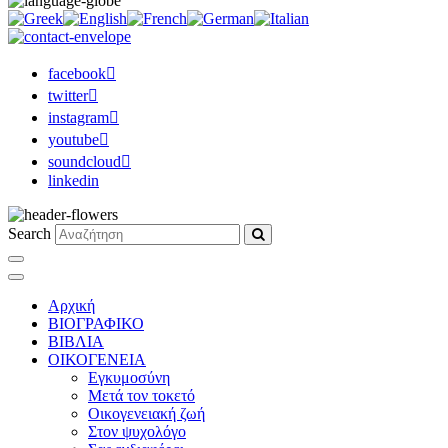
facebook
twitter
instagram
youtube
soundcloud
linkedin
Search
Αρχική
ΒΙΟΓΡΑΦΙΚΟ
ΒΙΒΛΙΑ
ΟΙΚΟΓΕΝΕΙΑ
Εγκυμοσύνη
Μετά τον τοκετό
Οικογενειακή ζωή
Στον ψυχολόγο