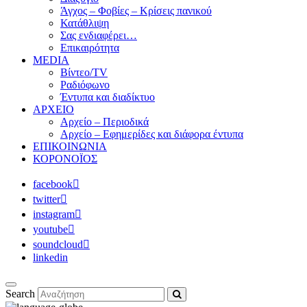
Άγχος – Φοβίες – Κρίσεις πανικού
Κατάθλιψη
Σας ενδιαφέρει…
Επικαιρότητα
MEDIA
Βίντεο/TV
Ραδιόφωνο
Έντυπα και διαδίκτυο
ΑΡΧΕΙΟ
Αρχείο – Περιοδικά
Αρχείο – Εφημερίδες και διάφορα έντυπα
ΕΠΙΚΟΙΝΩΝΙΑ
ΚΟΡΟΝΟΪΟΣ
facebook
twitter
instagram
youtube
soundcloud
linkedin
Search