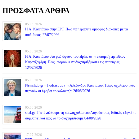
ΠΡΟΣΦΑΤΑ ΑΡΘΡΑ
05.08.2026
Η Α. Καππάτου στην ΕΡΤ. Πως να περάσετε όμορφες διακοπές με τα
παιδιά σας. 27/07/2026
05.08.2026
Η Α. Καππάτου στο ραδιόφωνο του alpha, στην εκπομπή της Βίκυς
Καρατζαφέρη. Πως μπορούμε να διαχειριζόμαστε τις αποτυχίες
12/07/2026
05.08.2026
Newshub.gr – Podcast με την Αλεξάνδρα Καππάτου: Τέλος σχολείου, πώς
περνούν οι έφηβοι το καλοκαίρι 26/06/2026
05.08.2026
skai.gr -Γιατί νιώθουμε τη «μελαγχολία του Αυγούστου»; Ειδικός εξηγεί τι
συμβαίνει και πώς να το διαχειριστούμε 04/08/2026
17.07.2026