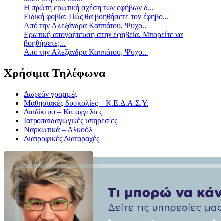
Η πρώτη ερωτική σχέση των εφήβων δ...
Ειδική φοβία: Πώς θα βοηθήσετε τον έφηβο...
Από την Αλεξάνδρα Καππάτου, Ψυχο...
Ερωτική απογοήτευση στην εφηβεία. Μπορείτε να
βοηθήσετε;...
Από την Αλεξάνδρα Καππάτου, Ψυχο...
Χρήσιμα Τηλέφωνα
Δωρεάν γραμμές
Μαθησιακές δυσκολίες – Κ.Ε.Δ.Α.Σ.Υ.
Διαδίκτυο – Καταγγελίες
Ιατροπαιδαγωγικές υπηρεσίες
Ναρκωτικά – Αλκοόλ
Διατροφικές Διαταραχές