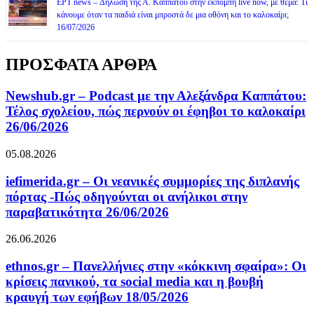
ΕΡΤ news – Δήλωση της Α. Καππάτου στην εκπομπή live now, με θέμα: Τι
κάνουμε όταν τα παιδιά είναι μπροστά δε μια οθόνη και το καλοκαίρι;
16/07/2026
ΠΡΟΣΦΑΤΑ ΑΡΘΡΑ
Newshub.gr – Podcast με την Αλεξάνδρα Καππάτου:
Τέλος σχολείου, πώς περνούν οι έφηβοι το καλοκαίρι
26/06/2026
05.08.2026
iefimerida.gr – Οι νεανικές συμμορίες της διπλανής
πόρτας -Πώς οδηγούνται οι ανήλικοι στην
παραβατικότητα 26/06/2026
26.06.2026
ethnos.gr – Πανελλήνιες στην «κόκκινη σφαίρα»: Οι
κρίσεις πανικού, τα social media και η βουβή
κραυγή των εφήβων 18/05/2026