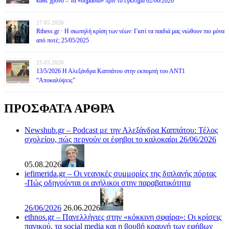
κάθε χρόνο – Τα «σημάδια» πριν το έγκλημα 02/06/2026
27.05.2026
Rthess.gr · Η σιωπηλή κρίση των νέων: Γιατί τα παιδιά μας νιώθουν πιο μόνα
από ποτέ; 25/05/2025
25.05.2026
13/5/2026 Η Αλεξάνδρα Καππάτου στην εκπομπή του ΑΝΤ1
“Αποκαλύψεις”
ΠΡΟΣΦΑΤΑ ΑΡΘΡΑ
Newshub.gr – Podcast με την Αλεξάνδρα Καππάτου: Τέλος
σχολείου, πώς περνούν οι έφηβοι το καλοκαίρι 26/06/2026
05.08.2026
iefimerida.gr – Οι νεανικές συμμορίες της διπλανής πόρτας
-Πώς οδηγούνται οι ανήλικοι στην παραβατικότητα
26/06/2026
26.06.2026
ethnos.gr – Πανελλήνιες στην «κόκκινη σφαίρα»: Οι κρίσεις
πανικού, τα social media και η βουβή κραυγή των εφήβων