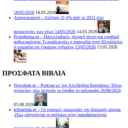
18/05/2026
18.05.2026
Απογευματινή – Αύξηση 31,6% από το 2021 στις
αυτοκτονίες των νέων 14/05/2026
14.05.2026
Protothema.gr – Πανελλαδικές, ψυχική πίεση και εφηβική
ανθεκτικότητα: Τι αναδεικνύει η τραγωδία στην Ηλιούπολη,
η σημασία της έγκαιρης στήριξης 13/05/2026
13.05.2026
ΠΡΟΣΦΑΤΑ ΒΙΒΛΙΑ
Newshub.gr – Podcast με την Αλεξάνδρα Καππάτου: Τέλος
σχολείου, πώς περνούν οι έφηβοι το καλοκαίρι 26/06/2026
05.08.2026
iefimerida.gr – Οι νεανικές συμμορίες της διπλανής πόρτας
-Πώς οδηγούνται οι ανήλικοι στην παραβατικότητα