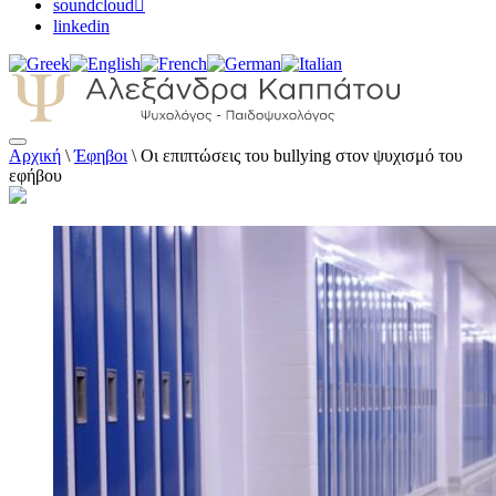
soundcloud
linkedin
Αρχική
\
Έφηβοι
\
Οι επιπτώσεις του bullying στον ψυχισμό του
Αλεξάνδρα Καππάτου Ψυχολόγος –
εφήβου
Παιδοψυχολόγος