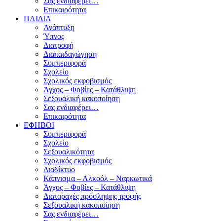
Σας ενδιαφέρει…
Επικαιρότητα
ΠΑΙΔΙΑ
Ανάπτυξη
Ύπνος
Διατροφή
Διαπαιδαγώγηση
Συμπεριφορά
Σχολείο
Σχολικός εκφοβισμός
Άγχος – Φοβίες – Κατάθλιψη
Σεξουαλική κακοποίηση
Σας ενδιαφέρει…
Επικαιρότητα
ΕΦΗΒΟΙ
Συμπεριφορά
Σχολείο
Σεξουαλικότητα
Σχολικός εκφοβισμός
Διαδίκτυο
Κάπνισμα – Αλκοόλ – Ναρκωτικά
Άγχος – Φοβίες – Κατάθλιψη
Διαταραχές πρόσληψης τροφής
Σεξουαλική κακοποίηση
Σας ενδιαφέρει…