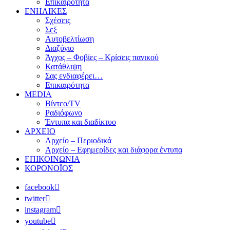
Επικαιρότητα
ΕΝΗΛΙΚΕΣ
Σχέσεις
Σεξ
Αυτοβελτίωση
Διαζύγιο
Άγχος – Φοβίες – Κρίσεις πανικού
Κατάθλιψη
Σας ενδιαφέρει…
Επικαιρότητα
MEDIA
Βίντεο/TV
Ραδιόφωνο
Έντυπα και διαδίκτυο
ΑΡΧΕΙΟ
Αρχείο – Περιοδικά
Αρχείο – Εφημερίδες και διάφορα έντυπα
ΕΠΙΚΟΙΝΩΝΙΑ
ΚΟΡΟΝΟΪΟΣ
facebook
twitter
instagram
youtube