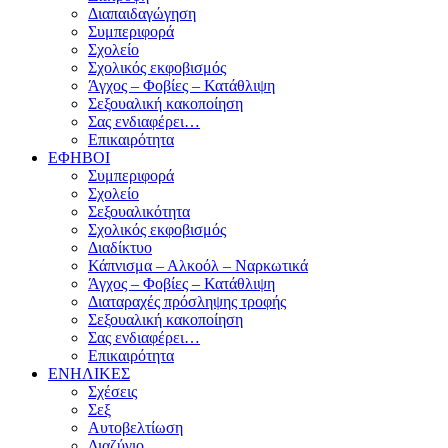
Διαπαιδαγώγηση
Συμπεριφορά
Σχολείο
Σχολικός εκφοβισμός
Άγχος – Φοβίες – Κατάθλιψη
Σεξουαλική κακοποίηση
Σας ενδιαφέρει…
Επικαιρότητα
ΕΦΗΒΟΙ
Συμπεριφορά
Σχολείο
Σεξουαλικότητα
Σχολικός εκφοβισμός
Διαδίκτυο
Κάπνισμα – Αλκοόλ – Ναρκωτικά
Άγχος – Φοβίες – Κατάθλιψη
Διαταραχές πρόσληψης τροφής
Σεξουαλική κακοποίηση
Σας ενδιαφέρει…
Επικαιρότητα
ΕΝΗΛΙΚΕΣ
Σχέσεις
Σεξ
Αυτοβελτίωση
Διαζύγιο