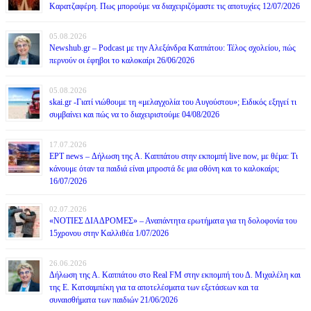
Καρατζαφέρη. Πως μπορούμε να διαχειριζόμαστε τις αποτυχίες 12/07/2026
05.08.2026
Newshub.gr – Podcast με την Αλεξάνδρα Καππάτου: Τέλος σχολείου, πώς
περνούν οι έφηβοι το καλοκαίρι 26/06/2026
05.08.2026
skai.gr -Γιατί νιώθουμε τη «μελαγχολία του Αυγούστου»; Ειδικός εξηγεί τι
συμβαίνει και πώς να το διαχειριστούμε 04/08/2026
17.07.2026
ΕΡΤ news – Δήλωση της Α. Καππάτου στην εκπομπή live now, με θέμα: Τι
κάνουμε όταν τα παιδιά είναι μπροστά δε μια οθόνη και το καλοκαίρι;
16/07/2026
02.07.2026
«ΝΟΤΙΕΣ ΔΙΑΔΡΟΜΕΣ» – Αναπάντητα ερωτήματα για τη δολοφονία του
15χρονου στην Καλλιθέα 1/07/2026
26.06.2026
Δήλωση της Α. Καππάτου στο Real FM στην εκπομπή του Δ. Μιχαλέλη και
της Ε. Κατσαμπέκη για τα αποτελέσματα των εξετάσεων και τα
συναισθήματα των παιδιών 21/06/2026