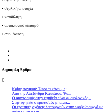
• σχολική αποτυχία
• κατάθλιψη
• αυτοκτονικό ιδεασμό
• απομόνωση.
Δημοφιλή Άρθρα
Κρίση πανικού: Τώρα τι κάνουμε;
Από την Αλεξάνδρα Καππάτου, Ψυ...
Ο αυνανισμός στην εφηβεία είναι φυσιολογικός...
Στην εφηβεία ο ερωτισμός μπαίνει...
Οι ερωτικές σχέσεις λειτουργούν στην εφηβεία συχνά με
πολύ κτητικό και...