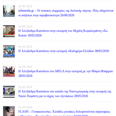
26.06.2026
iefimerida.gr – Οι νεανικές συμμορίες της διπλανής πόρτας -Πώς οδηγούνται
οι ανήλικοι στην παραβατικότητα 26/06/2026
04.06.2026
H Αλεξάνδρα Καππάτου στην εκπομπή του Μιχάλη Κεφαλογιάννη «Ζω
Καλά» 30/05/2026
04.06.2026
H Αλεξάνδρα Καππάτου στην εκπομπή «Καλημέρα Ελλάδα» 08/05/2026
04.06.2026
H Αλεξάνδρα Καππάτου στο MEGA στην εκπομπή με την Μάιρα Mπάρμπα
28/05/2026
04.06.2026
H Αλεξάνδρα Καππάτου στο κανάλι της Ναυτεμπορικής στην εκπομπή της
Νικόλ Ποφάντη για το άγχος των εξετάσεων 28/05/2026
02.06.2026
FLASH – Γυναικοκτονίες: Χιλιάδες γυναίκες δολοφονούνται παγκοσμίως