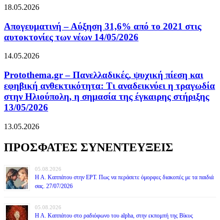
18.05.2026
Απογευματινή – Αύξηση 31,6% από το 2021 στις
αυτοκτονίες των νέων 14/05/2026
14.05.2026
Protothema.gr – Πανελλαδικές, ψυχική πίεση και
εφηβική ανθεκτικότητα: Τι αναδεικνύει η τραγωδία
στην Ηλιούπολη, η σημασία της έγκαιρης στήριξης
13/05/2026
13.05.2026
ΠΡΟΣΦΑΤΕΣ ΣΥΝΕΝΤΕΥΞΕΙΣ
05.08.2026
Η Α. Καππάτου στην ΕΡΤ. Πως να περάσετε όμορφες διακοπές με τα παιδιά
σας. 27/07/2026
05.08.2026
Η Α. Καππάτου στο ραδιόφωνο του alpha, στην εκπομπή της Βίκυς