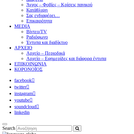
Άγχος – Φοβίες – Κρίσεις πανικού
Κατάθλιψη
Σας ενδιαφέρει…
Επικαιρότητα
MEDIA
Βίντεο/TV
Ραδιόφωνο
Έντυπα και διαδίκτυο
ΑΡΧΕΙΟ
Αρχείο – Περιοδικά
Αρχείο – Εφημερίδες και διάφορα έντυπα
ΕΠΙΚΟΙΝΩΝΙΑ
ΚΟΡΟΝΟΪΟΣ
facebook
twitter
instagram
youtube
soundcloud
linkedin
Search