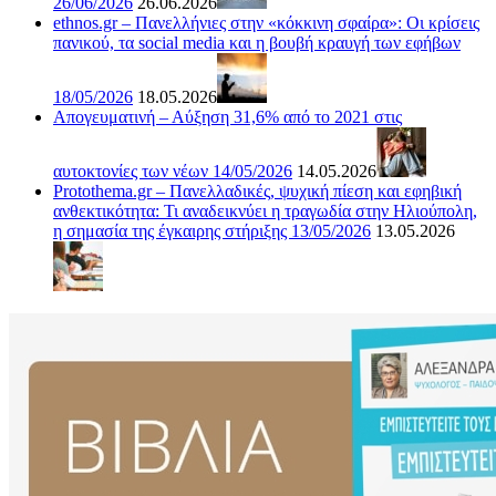
26/06/2026
26.06.2026
ethnos.gr – Πανελλήνιες στην «κόκκινη σφαίρα»: Οι κρίσεις
πανικού, τα social media και η βουβή κραυγή των εφήβων
18/05/2026
18.05.2026
Απογευματινή – Αύξηση 31,6% από το 2021 στις
αυτοκτονίες των νέων 14/05/2026
14.05.2026
Protothema.gr – Πανελλαδικές, ψυχική πίεση και εφηβική
ανθεκτικότητα: Τι αναδεικνύει η τραγωδία στην Ηλιούπολη,
η σημασία της έγκαιρης στήριξης 13/05/2026
13.05.2026