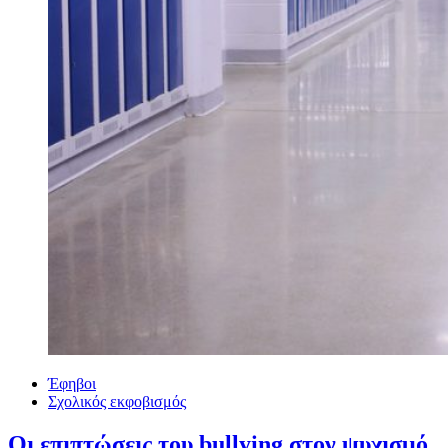
Έφηβοι
Σχολικός εκφοβισμός
Οι επιπτώσεις του bullying στον ψυχισμό