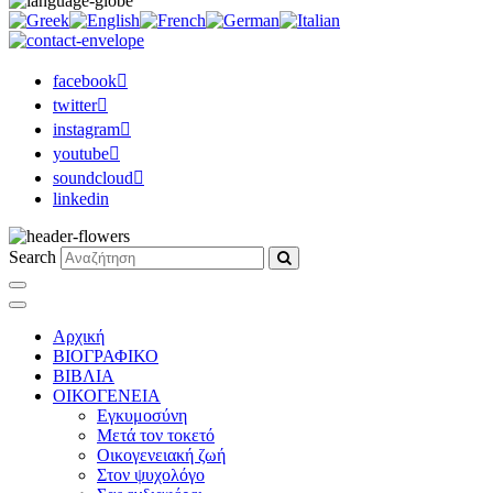
facebook
twitter
instagram
youtube
soundcloud
linkedin
Search
Αρχική
ΒΙΟΓΡΑΦΙΚΟ
ΒΙΒΛΙΑ
ΟΙΚΟΓΕΝΕΙΑ
Εγκυμοσύνη
Μετά τον τοκετό
Οικογενειακή ζωή
Στον ψυχολόγο