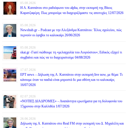
05.08.2026
Η Α. Καππάτου στο ραδιόφωνο του alpha, στην εκπομπή της Βίκυς
Καρατζαφέρη. Πως μπορούμε να διαχειριζόμαστε τις αποτυχίες 12/07/2026
05.08.2026
Newshub.gr – Podcast με την Αλεξάνδρα Καππάτου: Τέλος σχολείου, πώς
περνούν οι έφηβοι το καλοκαίρι 26/06/2026
05.08.2026
skai.gr -Γιατί νιώθουμε τη «μελαγχολία του Αυγούστου»; Ειδικός εξηγεί τι
συμβαίνει και πώς να το διαχειριστούμε 04/08/2026
17.07.2026
ΕΡΤ news – Δήλωση της Α. Καππάτου στην εκπομπή live now, με θέμα: Τι
κάνουμε όταν τα παιδιά είναι μπροστά δε μια οθόνη και το καλοκαίρι;
16/07/2026
02.07.2026
«ΝΟΤΙΕΣ ΔΙΑΔΡΟΜΕΣ» – Αναπάντητα ερωτήματα για τη δολοφονία του
15χρονου στην Καλλιθέα 1/07/2026
26.06.2026
Δήλωση της Α. Καππάτου στο Real FM στην εκπομπή του Δ. Μιχαλέλη και