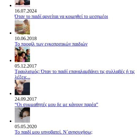
16.07.2024
Όταν το παιδί αρνείται να κοιμηθεί το μεσημέρι
10.06.2018
Το προφίλ των εγκοπριτικών παιδιών
05.12.2017
Τραυλισμός: Όταν το παιδί επαναλαμβάνει τις συλλαβές ή τις
λέξεις...
24.09.2017
“Οι συμμαθητές μου δε με κάνουν παρέα”
05.05.2020
Το παιδί μου υπνοβατεί. Ν΄ανησυχήσω;