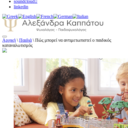
soundcloud
linkedin
Αρχική
\
Παιδιά
\
Πώς μπορεί να αντιμετωπιστεί ο παιδικός
Αλεξάνδρα Καππάτου Ψυχολόγος –
καταναλωτισμός
Παιδοψυχολόγος