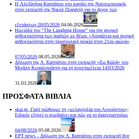
H Αλεξάνδρα Καππάτου στο κανάλι της Ναυτεμπορικής
στην εκπομπή της Νικόλ Ποφάντη για το άγχος των
εξετάσεων 28/05/2026
04.06.2026
Ημερίδα του “The Laughing House” για την ψυχική
ανθεκτικότητα των παιδιών με θέμα: «Ασφάλεια και ψυχική
ανθεκτικότητα στην προσχολική ηλικία στον 21ου αιώνα»
07/05/2026
08.05.2026
Δήλωση της Α. Καππάτου στην εκπομπή «Ζω Καλά» του
Μιχάλη Κεφαλογιάννη για τη συνεπιμέλεια 14/03/2026
31.03.2026
ΠΡΟΣΦΑΤΑ ΒΙΒΛΙΑ
skai.gr -Γιατί νιώθουμε τη «μελαγχολία του Αυγούστου»;
Ειδικός εξηγεί τι συμβαίνει και πώς να το διαχειριστούμε
04/08/2026
05.08.2026
ΕΡΤ news – Δήλωση της Α. Καππάτου στην εκπομπή live