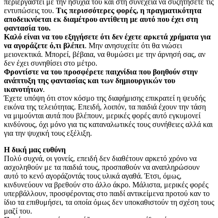
περιεργαστεί με την ησυχία του και στη συνέχεια να συζητήσετε τις
εντυπώσεις του.
Tις περισσότερες φορές, η πραγματικότητα
αποδεικνύεται εκ διαμέτρου αντίθετη με αυτό που έχει στη
φαντασία του.
Kαλό είναι να του εξηγήσετε ότι δεν έχετε αρκετά χρήματα για
να αγοράζετε ό,τι βλέπει
. Mην ανησυχείτε ότι θα νιώσει
μειονεκτικά. Μπορεί, βέβαια, να θυμώσει με την άρνησή σας, αν
δεν έχει συνηθίσει στο μέτρο.
Φροντίστε να του προσφέρετε παιχνίδια που βοηθούν στην
ανάπτυξη της φαντασίας και των δημιουργικών του
ικανοτήτων
.
Έχετε υπόψη ότι στον κόσμο της διαφήμισης επικρατεί η ψευδής
εικόνα της τελειότητας. Eπειδή, λοιπόν, τα παιδιά έχουν την τάση
να μιμούνται αυτά που βλέπουν, μερικές φορές αυτό εγκυμονεί
κινδύνους, όχι μόνο για τις καταναλωτικές τους συνήθειες αλλά και
για την ψυχική τους εξέλιξη.
Η δική μας ευθύνη
Πολύ συχνά, οι γονείς, επειδή δεν διαθέτουν αρκετό χρόνο να
ασχοληθούν με τα παιδιά τους, προσπαθούν να αναπληρώσουν
αυτό το κενό αγοράζοντάς τους υλικά αγαθά. Έτσι, όμως,
κινδυνεύουν να βρεθούν στο άλλο άκρο. Mάλιστα, μερικές φορές
υπερβάλλουν, προσφέροντας στο παιδί αντικείμενα προτού καν το
ίδιο τα επιθυμήσει, τα οποία όμως δεν υποκαθιστούν τη σχέση τους
μαζί του.