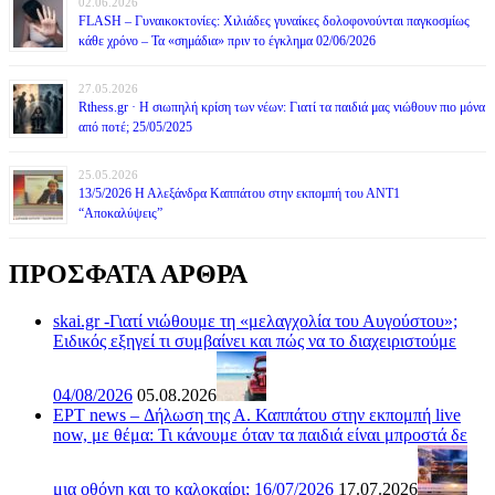
02.06.2026
FLASH – Γυναικοκτονίες: Χιλιάδες γυναίκες δολοφονούνται παγκοσμίως
κάθε χρόνο – Τα «σημάδια» πριν το έγκλημα 02/06/2026
27.05.2026
Rthess.gr · Η σιωπηλή κρίση των νέων: Γιατί τα παιδιά μας νιώθουν πιο μόνα
από ποτέ; 25/05/2025
25.05.2026
13/5/2026 Η Αλεξάνδρα Καππάτου στην εκπομπή του ΑΝΤ1
“Αποκαλύψεις”
ΠΡΟΣΦΑΤΑ ΑΡΘΡΑ
skai.gr -Γιατί νιώθουμε τη «μελαγχολία του Αυγούστου»;
Ειδικός εξηγεί τι συμβαίνει και πώς να το διαχειριστούμε
04/08/2026
05.08.2026
ΕΡΤ news – Δήλωση της Α. Καππάτου στην εκπομπή live
now, με θέμα: Τι κάνουμε όταν τα παιδιά είναι μπροστά δε
μια οθόνη και το καλοκαίρι; 16/07/2026
17.07.2026