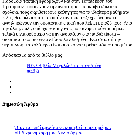
Παρόμοια τακτική εφαρμόζουν και στην εκπαίδευσή του.
Προτιμούν –όσοι έχουν τη δυνατότητα– τα ακριβά ιδιωτικά
σχολεία, τους ακριβότερους καθηγητές για τα ιδιαίτερα μαθήματα
κ.λπ., θεωρώντας ότι με αυτόν τον τρόπο «ξεχρεώνουν» και
αναπληρώνουν την ουσιαστική επαφή που λείπει μεταξύ τους. Από
την άλλη, πάλι, υπάρχουν και γονείς που αναρωτιούνται μήπως
τελικά είναι ορθότερο να μην αγοράζουν στα παιδιά τίποτα –
σκεπτικό το οποίο είναι εξίσου λανθασμένο. Και σε αυτή την
περίπτωση, το καλύτερο είναι φυσικά να τηρείται πάντοτε το μέτρο.
Απόσπασμα από το βιβλίο μας
ΝΕΟ Βιβλίο Μεγαλώστε ευτυχισμένα
παιδιά
Δημοφιλή Άρθρα
Όταν το παιδί αρνείται να κοιμηθεί το μεσημέρι...
«Η δίχρονη κόρη μας Λυδία άρχισε...