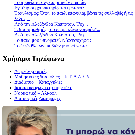
Το προφίλ των εγκοπριτικών παιδιών
Eγκόπριση χαρακτηρίζεται η επαναλ...
Τραυλισμός: Όταν το παιδί επαναλαμβάνει τις συλλαβές ή τις
λέξεις...
Από την Αλεξάνδρα Καππάτου, Ψυχ...
“Οι συμμαθητές μου δε με κάνουν παρέα”...
Από την Αλεξάνδρα Καππάτου, Ψυχ...
Το παιδί μου υπνοβατεί. Ν΄ανησυχήσω;
Το 10-30% των παιδιών μπορεί να πα...
Χρήσιμα Τηλέφωνα
Δωρεάν γραμμές
Μαθησιακές δυσκολίες – Κ.Ε.Δ.Α.Σ.Υ.
Διαδίκτυο – Καταγγελίες
Ιατροπαιδαγωγικές υπηρεσίες
Ναρκωτικά – Αλκοόλ
Διατροφικές Διαταραχές