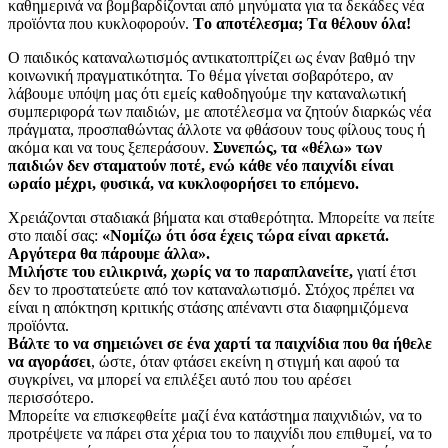
καθημερινά να βομβαρδίζονται από μηνύματα για τα δεκάδες νέα
προϊόντα που κυκλοφορούν.
Tο αποτέλεσμα; Tα θέλουν όλα!
Ο παιδικός καταναλωτισμός αντικατοπτρίζει ως έναν βαθμό την
κοινωνική πραγματικότητα. Tο θέμα γίνεται σοβαρότερο, αν
λάβουμε υπόψη μας ότι εμείς καθοδηγούμε την καταναλωτική
συμπεριφορά των παιδιών, με αποτέλεσμα να ζητούν διαρκώς νέα
πράγματα, προσπαθώντας άλλοτε να φθάσουν τους φίλους τους ή
ακόμα και να τους ξεπεράσουν.
Συνεπώς, τα «θέλω» των
παιδιών δεν σταματούν ποτέ, ενώ κάθε νέο παιχνίδι είναι
ωραίο μέχρι, φυσικά, να κυκλοφορήσει το επόμενο.
Xρειάζονται σταδιακά βήματα και σταθερότητα. Mπορείτε να πείτε
στο παιδί σας:
«Nομίζω ότι όσα έχεις τώρα είναι αρκετά.
Αργότερα θα πάρουμε άλλα».
Μιλήστε του ειλικρινά, χωρίς να το παραπλανείτε,
γιατί έτσι
δεν το προστατεύετε από τον καταναλωτισμό. Στόχος πρέπει να
είναι η απόκτηση κριτικής στάσης απέναντι στα διαφημιζόμενα
προϊόντα.
Bάλτε το να σημειώνει σε ένα χαρτί τα παιχνίδια που θα ήθελε
να αγοράσει
, ώστε, όταν φτάσει εκείνη η στιγμή και αφού τα
συγκρίνει, να μπορεί να επιλέξει αυτό που του αρέσει
περισσότερο.
Μπορείτε να επισκεφθείτε μαζί ένα κατάστημα παιχνιδιών, να το
προτρέψετε να πάρει στα χέρια του το παιχνίδι που επιθυμεί, να το