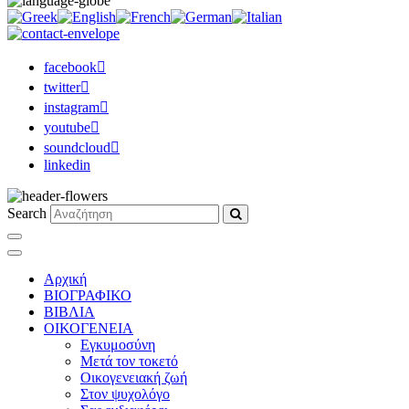
facebook
twitter
instagram
youtube
soundcloud
linkedin
Search
Αρχική
ΒΙΟΓΡΑΦΙΚΟ
ΒΙΒΛΙΑ
ΟΙΚΟΓΕΝΕΙΑ
Εγκυμοσύνη
Μετά τον τοκετό
Οικογενειακή ζωή
Στον ψυχολόγο