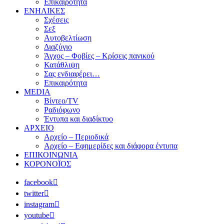
Επικαιρότητα
ΕΝΗΛΙΚΕΣ
Σχέσεις
Σεξ
Αυτοβελτίωση
Διαζύγιο
Άγχος – Φοβίες – Κρίσεις πανικού
Κατάθλιψη
Σας ενδιαφέρει…
Επικαιρότητα
MEDIA
Βίντεο/TV
Ραδιόφωνο
Έντυπα και διαδίκτυο
ΑΡΧΕΙΟ
Αρχείο – Περιοδικά
Αρχείο – Εφημερίδες και διάφορα έντυπα
ΕΠΙΚΟΙΝΩΝΙΑ
ΚΟΡΟΝΟΪΟΣ
facebook
twitter
instagram
youtube