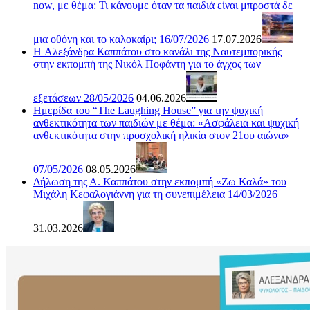
now, με θέμα: Τι κάνουμε όταν τα παιδιά είναι μπροστά δε
μια οθόνη και το καλοκαίρι; 16/07/2026
17.07.2026
H Αλεξάνδρα Καππάτου στο κανάλι της Ναυτεμπορικής
στην εκπομπή της Νικόλ Ποφάντη για το άγχος των
εξετάσεων 28/05/2026
04.06.2026
Ημερίδα του “The Laughing House” για την ψυχική
ανθεκτικότητα των παιδιών με θέμα: «Ασφάλεια και ψυχική
ανθεκτικότητα στην προσχολική ηλικία στον 21ου αιώνα»
07/05/2026
08.05.2026
Δήλωση της Α. Καππάτου στην εκπομπή «Ζω Καλά» του
Μιχάλη Κεφαλογιάννη για τη συνεπιμέλεια 14/03/2026
31.03.2026