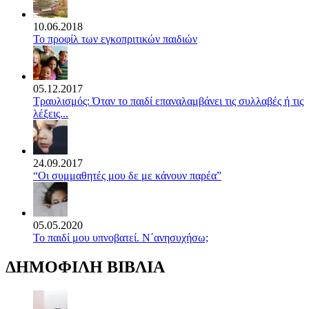
10.06.2018
Το προφίλ των εγκοπριτικών παιδιών
05.12.2017
Τραυλισμός: Όταν το παιδί επαναλαμβάνει τις συλλαβές ή τις
λέξεις...
24.09.2017
“Οι συμμαθητές μου δε με κάνουν παρέα”
05.05.2020
Το παιδί μου υπνοβατεί. Ν΄ανησυχήσω;
ΔΗΜΟΦΙΛΗ ΒΙΒΛΙΑ