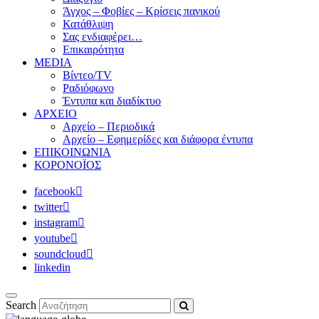
Άγχος – Φοβίες – Κρίσεις πανικού
Κατάθλιψη
Σας ενδιαφέρει…
Επικαιρότητα
MEDIA
Βίντεο/TV
Ραδιόφωνο
Έντυπα και διαδίκτυο
ΑΡΧΕΙΟ
Αρχείο – Περιοδικά
Αρχείο – Εφημερίδες και διάφορα έντυπα
ΕΠΙΚΟΙΝΩΝΙΑ
ΚΟΡΟΝΟΪΟΣ
facebook
twitter
instagram
youtube
soundcloud
linkedin
Search