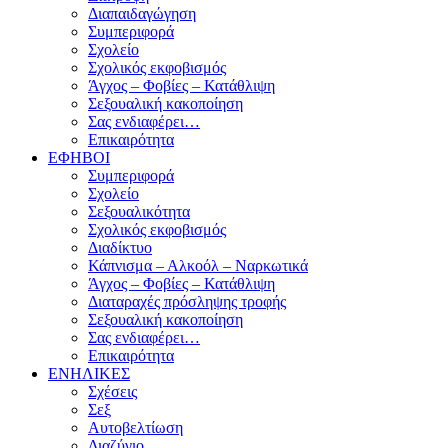
Διαπαιδαγώγηση
Συμπεριφορά
Σχολείο
Σχολικός εκφοβισμός
Άγχος – Φοβίες – Κατάθλιψη
Σεξουαλική κακοποίηση
Σας ενδιαφέρει…
Επικαιρότητα
ΕΦΗΒΟΙ
Συμπεριφορά
Σχολείο
Σεξουαλικότητα
Σχολικός εκφοβισμός
Διαδίκτυο
Κάπνισμα – Αλκοόλ – Ναρκωτικά
Άγχος – Φοβίες – Κατάθλιψη
Διαταραχές πρόσληψης τροφής
Σεξουαλική κακοποίηση
Σας ενδιαφέρει…
Επικαιρότητα
ΕΝΗΛΙΚΕΣ
Σχέσεις
Σεξ
Αυτοβελτίωση
Διαζύγιο