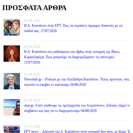
ΠΡΟΣΦΑΤΑ ΑΡΘΡΑ
05.08.2026
Η Α. Καππάτου στην ΕΡΤ. Πως να περάσετε όμορφες διακοπές με τα
παιδιά σας. 27/07/2026
05.08.2026
Η Α. Καππάτου στο ραδιόφωνο του alpha, στην εκπομπή της Βίκυς
Καρατζαφέρη. Πως μπορούμε να διαχειριζόμαστε τις αποτυχίες
12/07/2026
05.08.2026
Newshub.gr – Podcast με την Αλεξάνδρα Καππάτου: Τέλος σχολείου, πώς
περνούν οι έφηβοι το καλοκαίρι 26/06/2026
05.08.2026
skai.gr -Γιατί νιώθουμε τη «μελαγχολία του Αυγούστου»; Ειδικός εξηγεί τι
συμβαίνει και πώς να το διαχειριστούμε 04/08/2026
17.07.2026
ΕΡΤ news – Δήλωση της Α. Καππάτου στην εκπομπή live now, με θέμα: Τι