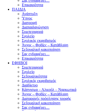
Σας ενδιαφέρει…
Επικαιρότητα
ΠΑΙΔΙΑ
Ανάπτυξη
Ύπνος
Διατροφή
Διαπαιδαγώγηση
Συμπεριφορά
Σχολείο
Σχολικός εκφοβισμός
Άγχος – Φοβίες – Κατάθλιψη
Σεξουαλική κακοποίηση
Σας ενδιαφέρει…
Επικαιρότητα
ΕΦΗΒΟΙ
Συμπεριφορά
Σχολείο
Σεξουαλικότητα
Σχολικός εκφοβισμός
Διαδίκτυο
Κάπνισμα – Αλκοόλ – Ναρκωτικά
Άγχος – Φοβίες – Κατάθλιψη
Διαταραχές πρόσληψης τροφής
Σεξουαλική κακοποίηση
Σας ενδιαφέρει…