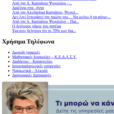
Από την Α. Καππάτου Ψυχολόγο –...
Διαζύγιο στα –ήντα
Από την Αλεξάνδρα Καππάτου, Ψυχολ...
Δεν έχει ξεπεράσει την πρώην του… Να μείνω ή να φύγω;...
Από την Α. Καππάτου Ψυχολόγο – Παι...
Ο δεύτερος γάμος του πατέρα
Έρευνες δείχνουν ότι το 70% των δια...
Χρήσιμα Τηλέφωνα
Δωρεάν γραμμές
Μαθησιακές δυσκολίες – Κ.Ε.Δ.Α.Σ.Υ.
Διαδίκτυο – Καταγγελίες
Ιατροπαιδαγωγικές υπηρεσίες
Ναρκωτικά – Αλκοόλ
Διατροφικές Διαταραχές