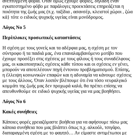
ανεπτυγμένη φοβία. Όταν όμως έχουμε φοβίες, δηλαδή έναν
εγκατεστημένο φόβο με παράλογες προεκτάσεις επηρεάζεται η
ποιότητα της ζωής μας (π.χ. ταξίδια , ασανσέρ, κλειστοί χώροι , ζώα
κά} τότε ο ειδικός ψυχικής υγείας είναι μονόδρομος.
Λόγος Νο 5
Περίπλοκες προσωπικές καταστάσεις
Η σχέση με τους γονείς και τα αδέρφια μας, η σχέση με τον
σύντροφο ή τα παιδιά μας, ένα επαναλαμβανόμενο μοτίβο που
έχουμε προσέξει στις σχέσεις με τους φίλους ή τους συναδέλφους
μας, οι κακοποιητικές σχέσεις κάθε τύπου και οι σχέσεις εν γένει,
μπορούν να αποτελέσουν πηγή έντονου προβληματισμού. Επίσης,
η έλλειψη κοινωνικών επαφών και η αδυναμία να κάνουμε σχέσεις
με τους άλλους. Όταν λοιπόν βλέπουμε ότι ένα τόσο νευραλγικό
κομμάτι της ζωής μας δεν προχωρά καλά, θα πρέπει επίσης να
απευθυνθούμε σε ειδικό ψυχικής υγείας για να μας βοηθήσει.
Λόγος Νο 6
Κακές συνήθειες
Κάποιες φορές χρειαζόμαστε βοήθεια για να αφήσουμε πίσω μας
κάποια συνήθεια που μας βλάπτει όπως π.χ. αλκοόλ, τσιγάρο,
διαταραγμένη σχέση με το φαγητό… Αν είμαστε αντιμέτωποι με