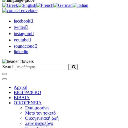
facebook
twitter
instagram
youtube
soundcloud
linkedin
Search
Αρχική
ΒΙΟΓΡΑΦΙΚΟ
ΒΙΒΛΙΑ
ΟΙΚΟΓΕΝΕΙΑ
Εγκυμοσύνη
Μετά τον τοκετό
Οικογενειακή ζωή
Στον ψυχολόγο