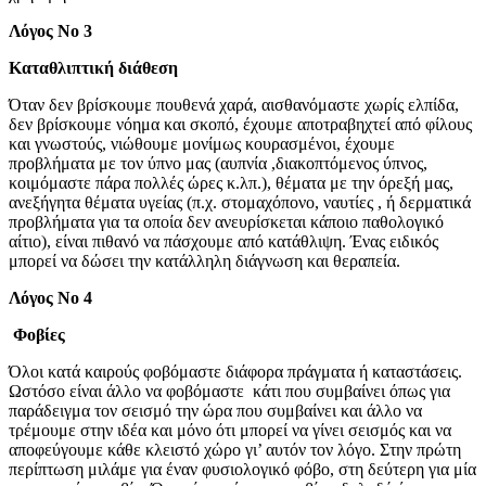
Λόγος Νο 3
Καταθλιπτική διάθεση
Όταν δεν βρίσκουμε πουθενά χαρά, αισθανόμαστε χωρίς ελπίδα,
δεν βρίσκουμε νόημα και σκοπό, έχουμε αποτραβηχτεί από φίλους
και γνωστούς, νιώθουμε μονίμως κουρασμένοι, έχουμε
προβλήματα με τον ύπνο μας (αυπνία ,διακοπτόμενος ύπνος,
κοιμόμαστε πάρα πολλές ώρες κ.λπ.), θέματα με την όρεξή μας,
ανεξήγητα θέματα υγείας (π.χ. στομαχόπονο, ναυτίες , ή δερματικά
προβλήματα για τα οποία δεν ανευρίσκεται κάποιο παθολογικό
αίτιο), είναι πιθανό να πάσχουμε από κατάθλιψη. Ένας ειδικός
μπορεί να δώσει την κατάλληλη διάγνωση και θεραπεία.
Λόγος Νο 4
Φοβίες
Όλοι κατά καιρούς φοβόμαστε διάφορα πράγματα ή καταστάσεις.
Ωστόσο είναι άλλο να φοβόμαστε κάτι που συμβαίνει όπως για
παράδειγμα τον σεισμό την ώρα που συμβαίνει και άλλο να
τρέμουμε στην ιδέα και μόνο ότι μπορεί να γίνει σεισμός και να
αποφεύγουμε κάθε κλειστό χώρο γι’ αυτόν τον λόγο. Στην πρώτη
περίπτωση μιλάμε για έναν φυσιολογικό φόβο, στη δεύτερη για μία