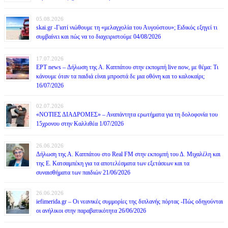
05.08.2026
skai.gr -Γιατί νιώθουμε τη «μελαγχολία του Αυγούστου»; Ειδικός εξηγεί τι
συμβαίνει και πώς να το διαχειριστούμε 04/08/2026
17.07.2026
ΕΡΤ news – Δήλωση της Α. Καππάτου στην εκπομπή live now, με θέμα: Τι
κάνουμε όταν τα παιδιά είναι μπροστά δε μια οθόνη και το καλοκαίρι;
16/07/2026
02.07.2026
«ΝΟΤΙΕΣ ΔΙΑΔΡΟΜΕΣ» – Αναπάντητα ερωτήματα για τη δολοφονία του
15χρονου στην Καλλιθέα 1/07/2026
26.06.2026
Δήλωση της Α. Καππάτου στο Real FM στην εκπομπή του Δ. Μιχαλέλη και
της Ε. Κατσαμπέκη για τα αποτελέσματα των εξετάσεων και τα
συναισθήματα των παιδιών 21/06/2026
26.06.2026
iefimerida.gr – Οι νεανικές συμμορίες της διπλανής πόρτας -Πώς οδηγούνται
οι ανήλικοι στην παραβατικότητα 26/06/2026