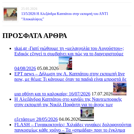
25.05.2026
13/5/2026 Η Αλεξάνδρα Καππάτου στην εκπομπή του ΑΝΤ1
“Αποκαλύψεις”
ΠΡΟΣΦΑΤΑ ΑΡΘΡΑ
skai.gr -Γιατί νιώθουμε τη «μελαγχολία του Αυγούστου»;
Ειδικός εξηγεί τι συμβαίνει και πώς να το διαχειριστούμε
04/08/2026
05.08.2026
ΕΡΤ news – Δήλωση της Α. Καππάτου στην εκπομπή live
now, με θέμα: Τι κάνουμε όταν τα παιδιά είναι μπροστά δε
μια οθόνη και το καλοκαίρι; 16/07/2026
17.07.2026
H Αλεξάνδρα Καππάτου στο κανάλι της Ναυτεμπορικής
στην εκπομπή της Νικόλ Ποφάντη για το άγχος των
εξετάσεων 28/05/2026
04.06.2026
FLASH – Γυναικοκτονίες: Χιλιάδες γυναίκες δολοφονούνται
παγκοσμίως κάθε χρόνο – Τα «σημάδια» πριν το έγκλημα