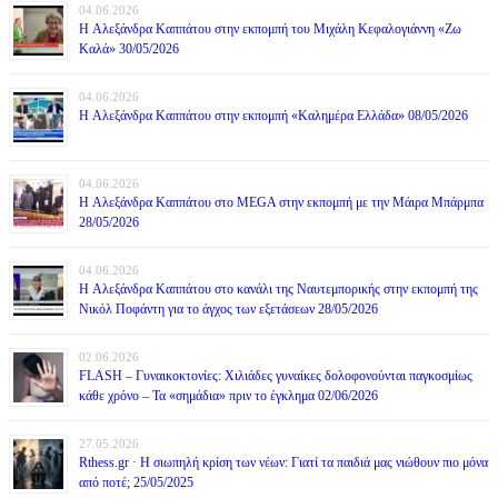
04.06.2026
H Αλεξάνδρα Καππάτου στην εκπομπή του Μιχάλη Κεφαλογιάννη «Ζω
Καλά» 30/05/2026
04.06.2026
H Αλεξάνδρα Καππάτου στην εκπομπή «Καλημέρα Ελλάδα» 08/05/2026
04.06.2026
H Αλεξάνδρα Καππάτου στο MEGA στην εκπομπή με την Μάιρα Mπάρμπα
28/05/2026
04.06.2026
H Αλεξάνδρα Καππάτου στο κανάλι της Ναυτεμπορικής στην εκπομπή της
Νικόλ Ποφάντη για το άγχος των εξετάσεων 28/05/2026
02.06.2026
FLASH – Γυναικοκτονίες: Χιλιάδες γυναίκες δολοφονούνται παγκοσμίως
κάθε χρόνο – Τα «σημάδια» πριν το έγκλημα 02/06/2026
27.05.2026
Rthess.gr · Η σιωπηλή κρίση των νέων: Γιατί τα παιδιά μας νιώθουν πιο μόνα
από ποτέ; 25/05/2025