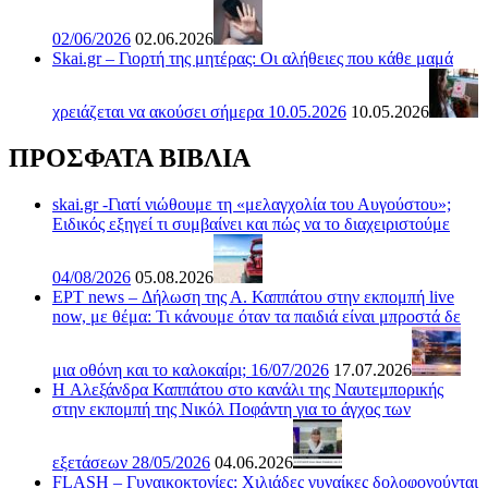
02/06/2026
02.06.2026
Skai.gr – Γιορτή της μητέρας: Οι αλήθειες που κάθε μαμά
χρειάζεται να ακούσει σήμερα 10.05.2026
10.05.2026
ΠΡΟΣΦΑΤΑ ΒΙΒΛΙΑ
skai.gr -Γιατί νιώθουμε τη «μελαγχολία του Αυγούστου»;
Ειδικός εξηγεί τι συμβαίνει και πώς να το διαχειριστούμε
04/08/2026
05.08.2026
ΕΡΤ news – Δήλωση της Α. Καππάτου στην εκπομπή live
now, με θέμα: Τι κάνουμε όταν τα παιδιά είναι μπροστά δε
μια οθόνη και το καλοκαίρι; 16/07/2026
17.07.2026
H Αλεξάνδρα Καππάτου στο κανάλι της Ναυτεμπορικής
στην εκπομπή της Νικόλ Ποφάντη για το άγχος των
εξετάσεων 28/05/2026
04.06.2026
FLASH – Γυναικοκτονίες: Χιλιάδες γυναίκες δολοφονούνται