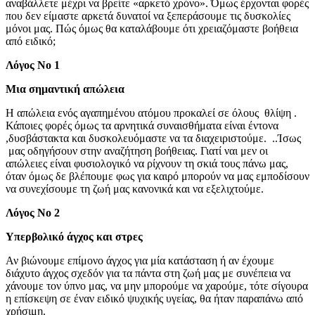
αναβάλλετε μέχρι να βρείτε «αρκετό χρόνο». Όμως έρχονται φορές
που δεν είμαστε αρκετά δυνατοί να ξεπεράσουμε τις δυσκολίες
μόνοι μας. Πώς όμως θα καταλάβουμε ότι χρειαζόμαστε βοήθεια
από ειδικό;
Λόγος Νο 1
Μια σημαντική απώλεια
Η απώλεια ενός αγαπημένου ατόμου προκαλεί σε όλους θλίψη .
Κάποιες φορές όμως τα αρνητικά συναισθήματα είναι έντονα
,δυσβάστακτα και δυσκολευόμαστε να τα διαχειριστούμε. ..Ίσως
μας οδηγήσουν στην αναζήτηση βοήθειας. Γιατί ναι μεν οι
απώλειες είναι φυσιολογικό να ρίχνουν τη σκιά τους πάνω μας,
όταν όμως δε βλέπουμε φως για καιρό μπορούν να μας εμποδίσουν
να συνεχίσουμε τη ζωή μας κανονικά και να εξελιχτούμε.
Λόγος Νο 2
Υπερβολικό άγχος και στρες
Αν βιώνουμε επίμονο άγχος για μία κατάσταση ή αν έχουμε
διάχυτο άγχος σχεδόν για τα πάντα στη ζωή μας με συνέπεια να
χάνουμε τον ύπνο μας, να μην μπορούμε να χαρούμε, τότε σίγουρα
η επίσκεψη σε έναν ειδικό ψυχικής υγείας, θα ήταν παραπάνω από
χρήσιμη.