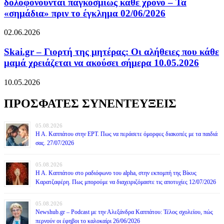
δολοφονούνται παγκοσμίως κάθε χρόνο – Τα
«σημάδια» πριν το έγκλημα 02/06/2026
02.06.2026
Skai.gr – Γιορτή της μητέρας: Οι αλήθειες που κάθε
μαμά χρειάζεται να ακούσει σήμερα 10.05.2026
10.05.2026
ΠΡΟΣΦΑΤΕΣ ΣΥΝΕΝΤΕΥΞΕΙΣ
05.08.2026
Η Α. Καππάτου στην ΕΡΤ. Πως να περάσετε όμορφες διακοπές με τα παιδιά
σας. 27/07/2026
05.08.2026
Η Α. Καππάτου στο ραδιόφωνο του alpha, στην εκπομπή της Βίκυς
Καρατζαφέρη. Πως μπορούμε να διαχειριζόμαστε τις αποτυχίες 12/07/2026
05.08.2026
Newshub.gr – Podcast με την Αλεξάνδρα Καππάτου: Τέλος σχολείου, πώς
περνούν οι έφηβοι το καλοκαίρι 26/06/2026