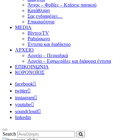
Άγχος – Φοβίες – Κρίσεις πανικού
Κατάθλιψη
Σας ενδιαφέρει…
Επικαιρότητα
MEDIA
Βίντεο/TV
Ραδιόφωνο
Έντυπα και διαδίκτυο
ΑΡΧΕΙΟ
Αρχείο – Περιοδικά
Αρχείο – Εφημερίδες και διάφορα έντυπα
ΕΠΙΚΟΙΝΩΝΙΑ
ΚΟΡΟΝΟΪΟΣ
facebook
twitter
instagram
youtube
soundcloud
linkedin
Search