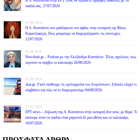
Η Α. Καππάτου στην ΕΡΤ. Πως να περάσετε όμορφες διακοπές με τα
παιδιά σας. 27/07/2026
05.08.2026
Η Α. Καππάτου στο ραδιόφωνο του alpha, στην εκπομπή της Βίκυς
Καρατζαφέρη. Πως μπορούμε να διαχειριζόμαστε τις αποτυχίες
12/07/2026
05.08.2026
Newshub.gr – Podcast με την Αλεξάνδρα Καππάτου: Τέλος σχολείου, πώς
περνούν οι έφηβοι το καλοκαίρι 26/06/2026
05.08.2026
skai.gr -Γιατί νιώθουμε τη «μελαγχολία του Αυγούστου»; Ειδικός εξηγεί τι
συμβαίνει και πώς να το διαχειριστούμε 04/08/2026
17.07.2026
ΕΡΤ news – Δήλωση της Α. Καππάτου στην εκπομπή live now, με θέμα: Τι
κάνουμε όταν τα παιδιά είναι μπροστά δε μια οθόνη και το καλοκαίρι;
16/07/2026
ΠΡΟΣΦΑΤΑ ΑΡΘΡΑ