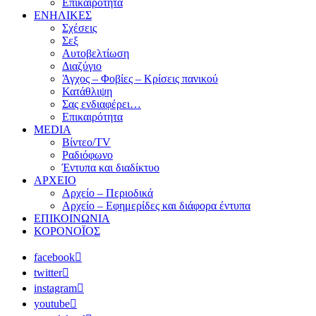
Επικαιρότητα
ΕΝΗΛΙΚΕΣ
Σχέσεις
Σεξ
Αυτοβελτίωση
Διαζύγιο
Άγχος – Φοβίες – Κρίσεις πανικού
Κατάθλιψη
Σας ενδιαφέρει…
Επικαιρότητα
MEDIA
Βίντεο/TV
Ραδιόφωνο
Έντυπα και διαδίκτυο
ΑΡΧΕΙΟ
Αρχείο – Περιοδικά
Αρχείο – Εφημερίδες και διάφορα έντυπα
ΕΠΙΚΟΙΝΩΝΙΑ
ΚΟΡΟΝΟΪΟΣ
facebook
twitter
instagram
youtube