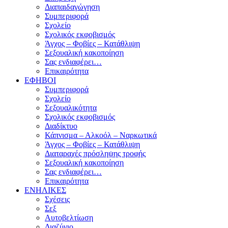
Διαπαιδαγώγηση
Συμπεριφορά
Σχολείο
Σχολικός εκφοβισμός
Άγχος – Φοβίες – Κατάθλιψη
Σεξουαλική κακοποίηση
Σας ενδιαφέρει…
Επικαιρότητα
ΕΦΗΒΟΙ
Συμπεριφορά
Σχολείο
Σεξουαλικότητα
Σχολικός εκφοβισμός
Διαδίκτυο
Κάπνισμα – Αλκοόλ – Ναρκωτικά
Άγχος – Φοβίες – Κατάθλιψη
Διαταραχές πρόσληψης τροφής
Σεξουαλική κακοποίηση
Σας ενδιαφέρει…
Επικαιρότητα
ΕΝΗΛΙΚΕΣ
Σχέσεις
Σεξ
Αυτοβελτίωση
Διαζύγιο