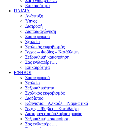
Σας ενδιαφέρει…
Επικαιρότητα
ΠΑΙΔΙΑ
Ανάπτυξη
Ύπνος
Διατροφή
Διαπαιδαγώγηση
Συμπεριφορά
Σχολείο
Σχολικός εκφοβισμός
Άγχος – Φοβίες – Κατάθλιψη
Σεξουαλική κακοποίηση
Σας ενδιαφέρει…
Επικαιρότητα
ΕΦΗΒΟΙ
Συμπεριφορά
Σχολείο
Σεξουαλικότητα
Σχολικός εκφοβισμός
Διαδίκτυο
Κάπνισμα – Αλκοόλ – Ναρκωτικά
Άγχος – Φοβίες – Κατάθλιψη
Διαταραχές πρόσληψης τροφής
Σεξουαλική κακοποίηση
Σας ενδιαφέρει…