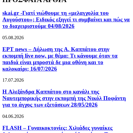
skai.gr -Γιατί νιώθουμε τη «μελαγχολία του
Αυγούστου»; Ειδικός εξηγεί τι συμβαίνει και πώς να
το διαχειριστούμε 04/08/2026
05.08.2026
ΕΡΤ news – Δήλωση της Α. Καππάτου στην
εκπομπή live now, με θέμα: Τι κάνουμε όταν τα
παιδιά είναι μπροστά δε μια οθόνη και το
καλοκαίρι; 16/07/2026
17.07.2026
H Αλεξάνδρα Καππάτου στο κανάλι της
Ναυτεμπορικής στην εκπομπή της Νικόλ Ποφάντη
για το άγχος των εξετάσεων 28/05/2026
04.06.2026
FLASH – Γυναικοκτονίες: Χιλιάδες γυναίκες