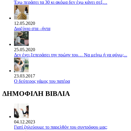
Έχω περάσει τα 30 κι ακόμα δεν έχω κάνει σεξ…
12.05.2020
Διαζύγιο στα –ήντα
25.05.2020
Δεν έχει ξεπεράσει την πρώην του… Να μείνω ή να φύγω;...
23.03.2017
Ο δεύτερος γάμος του πατέρα
ΔΗΜΟΦΙΛΗ ΒΙΒΛΙΑ
04.12.2023
Γιατί ζηλεύουμε το παρελθόν του συντρόφου μας;