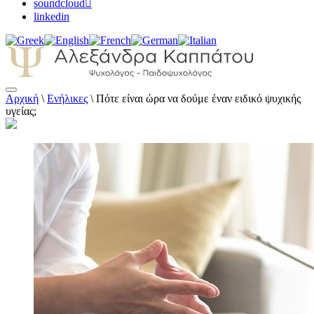
soundcloud
linkedin
Αρχική
\
Ενήλικες
\
Πότε είναι ώρα να δούμε έναν ειδικό ψυχικής
Αλεξάνδρα Καππάτου Ψυχολόγος –
υγείας;
Παιδοψυχολόγος