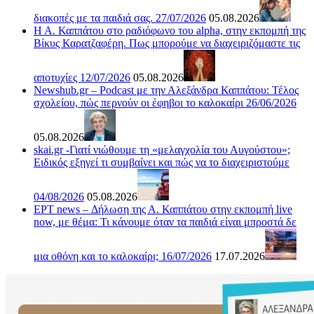
διακοπές με τα παιδιά σας. 27/07/2026
05.08.2026
Η Α. Καππάτου στο ραδιόφωνο του alpha, στην εκπομπή της
Βίκυς Καρατζαφέρη. Πως μπορούμε να διαχειριζόμαστε τις
αποτυχίες 12/07/2026
05.08.2026
Newshub.gr – Podcast με την Αλεξάνδρα Καππάτου: Τέλος
σχολείου, πώς περνούν οι έφηβοι το καλοκαίρι 26/06/2026
05.08.2026
skai.gr -Γιατί νιώθουμε τη «μελαγχολία του Αυγούστου»;
Ειδικός εξηγεί τι συμβαίνει και πώς να το διαχειριστούμε
04/08/2026
05.08.2026
ΕΡΤ news – Δήλωση της Α. Καππάτου στην εκπομπή live
now, με θέμα: Τι κάνουμε όταν τα παιδιά είναι μπροστά δε
μια οθόνη και το καλοκαίρι; 16/07/2026
17.07.2026