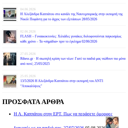
04.06.2026
H Αλεξάνδρα Καππάτου στο κανάλι της Ναυτεμπορικής στην εκπομπή της
Νικόλ Ποφάντη για το άγχος των εξετάσεων 28/05/2026
02.06.2026
FLASH – Γυναικοκτονίες: Χιλιάδες γυναίκες δολοφονούνται παγκοσμίως
κάθε χρόνο – Τα «σημάδια» πριν το έγκλημα 02/06/2026
27.05.2026
Rthess.gr · Η σιωπηλή κρίση των νέων: Γιατί τα παιδιά μας νιώθουν πιο μόνα
από ποτέ; 25/05/2025
25.05.2026
13/5/2026 Η Αλεξάνδρα Καππάτου στην εκπομπή του ΑΝΤ1
“Αποκαλύψεις”
ΠΡΟΣΦΑΤΑ ΑΡΘΡΑ
Η Α. Καππάτου στην ΕΡΤ. Πως να περάσετε όμορφες
διακοπές με τα παιδιά σας. 27/07/2026
05.08.2026