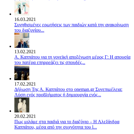
16.03.2021
Συνηθισμένες ερωτήσεις των παιδιών κατά την ανακοίνωση
του διαζυγίου...
13.02.2021
Α. Καππάτου για τη γονεϊκή αποξένωση μέρος Γ: Η απουσία
του πατέρα επηρρεάζει τις σπουδές...
17.02.2021
Δήλωση Της Α. Καππάτου στο oneman.gr Συνεπιμέλεια:
Λύση ενός προβλήματος ή δημιουργία ενός...
20.02.2021
Πως μιλάμε στα παιδιά για το διαζύγιο – Η Αλεξάνδρα
Καππάτου, μέσα από την συχνότητα του l...