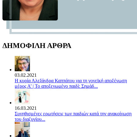
ΔΗΜΟΦΙΛΗ ΑΡΘΡΑ
03.02.2021
Η κυρία Αλεξάνδρα Καππάτου για τη γονεϊκή αποξένωση
μέρος Α’ | Το αποξενωμένο παιδί: Σημάδ...
16.03.2021
Συνηθισμένες ερωτήσεις των παιδιών κατά την ανακοίνωση
του διαζυγίου...