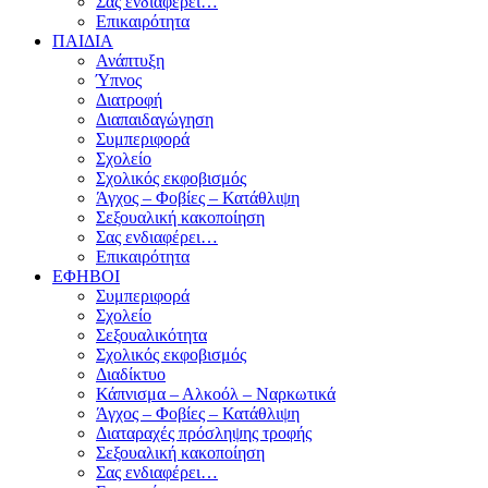
Σας ενδιαφέρει…
Επικαιρότητα
ΠΑΙΔΙΑ
Ανάπτυξη
Ύπνος
Διατροφή
Διαπαιδαγώγηση
Συμπεριφορά
Σχολείο
Σχολικός εκφοβισμός
Άγχος – Φοβίες – Κατάθλιψη
Σεξουαλική κακοποίηση
Σας ενδιαφέρει…
Επικαιρότητα
ΕΦΗΒΟΙ
Συμπεριφορά
Σχολείο
Σεξουαλικότητα
Σχολικός εκφοβισμός
Διαδίκτυο
Κάπνισμα – Αλκοόλ – Ναρκωτικά
Άγχος – Φοβίες – Κατάθλιψη
Διαταραχές πρόσληψης τροφής
Σεξουαλική κακοποίηση
Σας ενδιαφέρει…