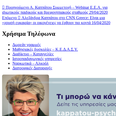
Προηγούμενο
Α. Καππάτου Συμμετοχή – Webinar Ε.Ε.Α. για
ιδιωτικούς παιδικούς και βρεφονηπιακούς σταθμούς 29/04/2020
Επόμενο
Αλεξάνδρα Καππάτου στο CNN Greece: Είναι μια
«χρυσή ευκαιρία» οι οικογένειες να έρθουν πιο κοντά 16/04/2020
Χρήσιμα Τηλέφωνα
Δωρεάν γραμμές
Μαθησιακές δυσκολίες – Κ.Ε.Δ.Α.Σ.Υ.
Διαδίκτυο – Καταγγελίες
Ιατροπαιδαγωγικές υπηρεσίες
Ναρκωτικά – Αλκοόλ
Διατροφικές Διαταραχές