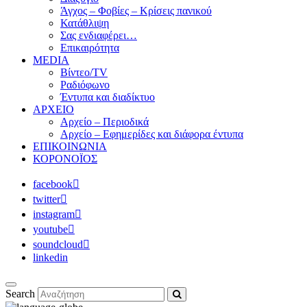
Άγχος – Φοβίες – Κρίσεις πανικού
Κατάθλιψη
Σας ενδιαφέρει…
Επικαιρότητα
MEDIA
Βίντεο/TV
Ραδιόφωνο
Έντυπα και διαδίκτυο
ΑΡΧΕΙΟ
Αρχείο – Περιοδικά
Αρχείο – Εφημερίδες και διάφορα έντυπα
ΕΠΙΚΟΙΝΩΝΙΑ
ΚΟΡΟΝΟΪΟΣ
facebook
twitter
instagram
youtube
soundcloud
linkedin
Search