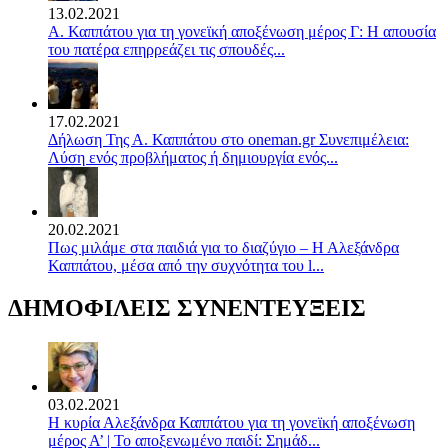
13.02.2021
Α. Καππάτου για τη γονεϊκή αποξένωση μέρος Γ: Η απουσία
του πατέρα επηρρεάζει τις σπουδές...
17.02.2021
Δήλωση Της Α. Καππάτου στο oneman.gr Συνεπιμέλεια:
Λύση ενός προβλήματος ή δημιουργία ενός...
20.02.2021
Πως μιλάμε στα παιδιά για το διαζύγιο – Η Αλεξάνδρα
Καππάτου, μέσα από την συχνότητα του l...
ΔΗΜΟΦΙΛΕΙΣ ΣΥΝΕΝΤΕΥΞΕΙΣ
03.02.2021
Η κυρία Αλεξάνδρα Καππάτου για τη γονεϊκή αποξένωση
μέρος Α’ | Το αποξενωμένο παιδί: Σημάδ...