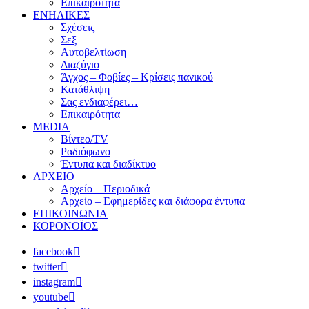
Επικαιρότητα
ΕΝΗΛΙΚΕΣ
Σχέσεις
Σεξ
Αυτοβελτίωση
Διαζύγιο
Άγχος – Φοβίες – Κρίσεις πανικού
Κατάθλιψη
Σας ενδιαφέρει…
Επικαιρότητα
MEDIA
Βίντεο/TV
Ραδιόφωνο
Έντυπα και διαδίκτυο
ΑΡΧΕΙΟ
Αρχείο – Περιοδικά
Αρχείο – Εφημερίδες και διάφορα έντυπα
ΕΠΙΚΟΙΝΩΝΙΑ
ΚΟΡΟΝΟΪΟΣ
facebook
twitter
instagram
youtube