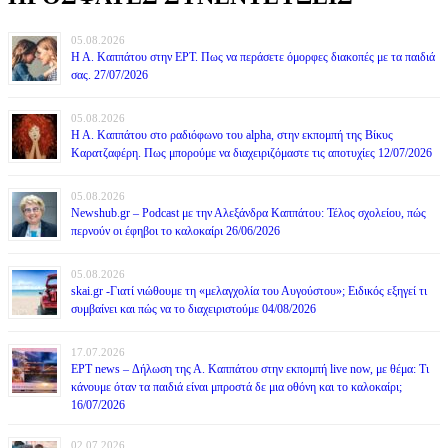
05.08.2026
Η Α. Καππάτου στην ΕΡΤ. Πως να περάσετε όμορφες διακοπές με τα παιδιά
σας. 27/07/2026
05.08.2026
Η Α. Καππάτου στο ραδιόφωνο του alpha, στην εκπομπή της Βίκυς
Καρατζαφέρη. Πως μπορούμε να διαχειριζόμαστε τις αποτυχίες 12/07/2026
05.08.2026
Newshub.gr – Podcast με την Αλεξάνδρα Καππάτου: Τέλος σχολείου, πώς
περνούν οι έφηβοι το καλοκαίρι 26/06/2026
05.08.2026
skai.gr -Γιατί νιώθουμε τη «μελαγχολία του Αυγούστου»; Ειδικός εξηγεί τι
συμβαίνει και πώς να το διαχειριστούμε 04/08/2026
17.07.2026
ΕΡΤ news – Δήλωση της Α. Καππάτου στην εκπομπή live now, με θέμα: Τι
κάνουμε όταν τα παιδιά είναι μπροστά δε μια οθόνη και το καλοκαίρι;
16/07/2026
02.07.2026