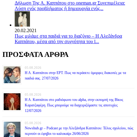
Δήλωση Της Α. Καππάτου στο oneman.gr Συνεπιμέλεια:
Λύση ενός προβλήματος ή δημιουργία ενός...
20.02.2021
Πως μιλάμε στα παιδιά για το διαζύγιο – Η Αλεξάνδρα
Καππάτου, μέσα από την συχνότητα του l...
ΠΡΟΣΦΑΤΑ ΑΡΘΡΑ
05.08.2026
Η Α. Καππάτου στην ΕΡΤ. Πως να περάσετε όμορφες διακοπές με τα
παιδιά σας. 27/07/2026
05.08.2026
Η Α. Καππάτου στο ραδιόφωνο του alpha, στην εκπομπή της Βίκυς
Καρατζαφέρη. Πως μπορούμε να διαχειριζόμαστε τις αποτυχίες
12/07/2026
05.08.2026
Newshub.gr – Podcast με την Αλεξάνδρα Καππάτου: Τέλος σχολείου, πώς
περνούν οι έφηβοι το καλοκαίρι 26/06/2026