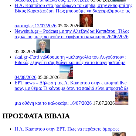
Η Α. Καππάτου στο ραδιόφωνο του alpha, στην εκπομπή της
Βίκυς Καρατζαφέρη. Πως μπορούμε να διαχειριζόμαστε τις
αποτυχίες 12/07/2026
05.08.2026
Newshub.gr – Podcast με την Αλεξάνδρα Καππάτου: Τέλος
σχολείου, πώς περνούν οι έφηβοι το καλοκαίρι 26/06/2026
05.08.2026
skai.gr -Γιατί νιώθουμε τη «μελαγχολία του Αυγούστου»;
Ειδικός εξηγεί τι συμβαίνει και πώς να το διαχειριστούμε
04/08/2026
05.08.2026
ΕΡΤ news – Δήλωση της Α. Καππάτου στην εκπομπή live
now, με θέμα: Τι κάνουμε όταν τα παιδιά είναι μπροστά δε
μια οθόνη και το καλοκαίρι; 16/07/2026
17.07.2026
ΠΡΟΣΦΑΤΑ ΒΙΒΛΙΑ
Η Α. Καππάτου στην ΕΡΤ. Πως να περάσετε όμορφες