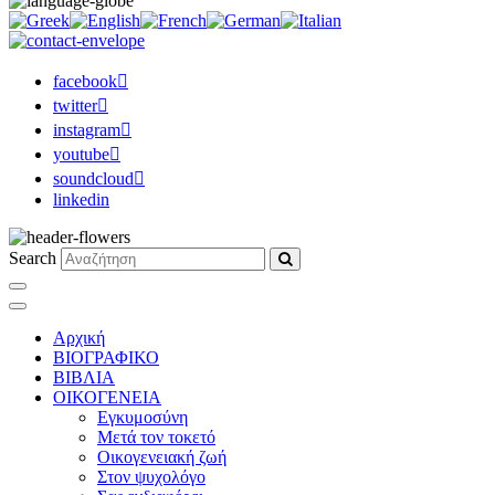
facebook
twitter
instagram
youtube
soundcloud
linkedin
Search
Αρχική
ΒΙΟΓΡΑΦΙΚΟ
ΒΙΒΛΙΑ
ΟΙΚΟΓΕΝΕΙΑ
Εγκυμοσύνη
Μετά τον τοκετό
Οικογενειακή ζωή
Στον ψυχολόγο