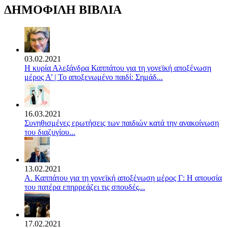
ΔΗΜΟΦΙΛΗ ΒΙΒΛΙΑ
03.02.2021
Η κυρία Αλεξάνδρα Καππάτου για τη γονεϊκή αποξένωση
μέρος Α’ | Το αποξενωμένο παιδί: Σημάδ...
16.03.2021
Συνηθισμένες ερωτήσεις των παιδιών κατά την ανακοίνωση
του διαζυγίου...
13.02.2021
Α. Καππάτου για τη γονεϊκή αποξένωση μέρος Γ: Η απουσία
του πατέρα επηρρεάζει τις σπουδές...
17.02.2021