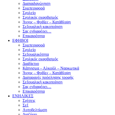
Διαπαιδαγώγηση
Συμπεριφορά
Σχολείο
Σχολικός εκφοβισμός
Άγχος – Φοβίες – Κατάθλιψη
Σεξουαλική κακοποίηση
Σας ενδιαφέρει…
Επικαιρότητα
ΕΦΗΒΟΙ
Συμπεριφορά
Σχολείο
Σεξουαλικότητα
Σχολικός εκφοβισμός
Διαδίκτυο
Κάπνισμα – Αλκοόλ – Ναρκωτικά
Άγχος – Φοβίες – Κατάθλιψη
Διαταραχές πρόσληψης τροφής
Σεξουαλική κακοποίηση
Σας ενδιαφέρει…
Επικαιρότητα
ΕΝΗΛΙΚΕΣ
Σχέσεις
Σεξ
Αυτοβελτίωση
Διαζύγιο