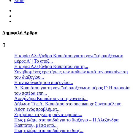
More
Δημοφιλή Άρθρα
Η κυρία Αλεξάνδρα Καππάτου για τη γονεϊκή αποξένωση
μέρος Α’ | Το αποξ...
Η κυρία Αλεξάνδρα Καππάτου για τη...
Συνηθισμένες ερωτήσεις των παιδιών κατά την ανακοίνωση
του διαζυγίου...
Η ανακοίνωση του διαζυγίου...
Α. Καππάτου για τη γονεϊκή αποξένωση μέρος Γ: Η απουσία
του πατέρα επη...
Αλεξάνδρα Καππάτου για τη γονεϊκή...
Δήλωση Της Α. Καππάτου στο oneman.gr Συνεπιμέλεια:
Λύση ενός προβλήματ...
Zητήσαμε τη γνώμη πέντε αρμόδι...
Πως μιλάμε στα παιδιά για το διαζύγιο – Η Αλεξάνδρα
Καππάτου, μέσα από...
Πως μιλάμε στα παιδιά για το διαζ...