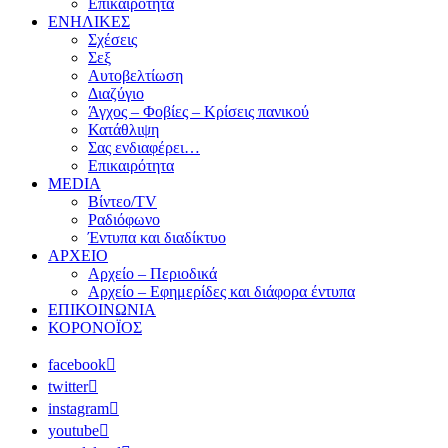
Επικαιρότητα
ΕΝΗΛΙΚΕΣ
Σχέσεις
Σεξ
Αυτοβελτίωση
Διαζύγιο
Άγχος – Φοβίες – Κρίσεις πανικού
Κατάθλιψη
Σας ενδιαφέρει…
Επικαιρότητα
MEDIA
Βίντεο/TV
Ραδιόφωνο
Έντυπα και διαδίκτυο
ΑΡΧΕΙΟ
Αρχείο – Περιοδικά
Αρχείο – Εφημερίδες και διάφορα έντυπα
ΕΠΙΚΟΙΝΩΝΙΑ
ΚΟΡΟΝΟΪΟΣ
facebook
twitter
instagram
youtube