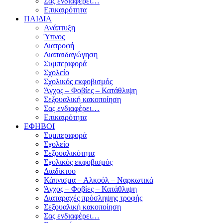
Σας ενδιαφέρει…
Επικαιρότητα
ΠΑΙΔΙΑ
Ανάπτυξη
Ύπνος
Διατροφή
Διαπαιδαγώγηση
Συμπεριφορά
Σχολείο
Σχολικός εκφοβισμός
Άγχος – Φοβίες – Κατάθλιψη
Σεξουαλική κακοποίηση
Σας ενδιαφέρει…
Επικαιρότητα
ΕΦΗΒΟΙ
Συμπεριφορά
Σχολείο
Σεξουαλικότητα
Σχολικός εκφοβισμός
Διαδίκτυο
Κάπνισμα – Αλκοόλ – Ναρκωτικά
Άγχος – Φοβίες – Κατάθλιψη
Διαταραχές πρόσληψης τροφής
Σεξουαλική κακοποίηση
Σας ενδιαφέρει…