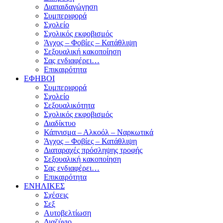
Διαπαιδαγώγηση
Συμπεριφορά
Σχολείο
Σχολικός εκφοβισμός
Άγχος – Φοβίες – Κατάθλιψη
Σεξουαλική κακοποίηση
Σας ενδιαφέρει…
Επικαιρότητα
ΕΦΗΒΟΙ
Συμπεριφορά
Σχολείο
Σεξουαλικότητα
Σχολικός εκφοβισμός
Διαδίκτυο
Κάπνισμα – Αλκοόλ – Ναρκωτικά
Άγχος – Φοβίες – Κατάθλιψη
Διαταραχές πρόσληψης τροφής
Σεξουαλική κακοποίηση
Σας ενδιαφέρει…
Επικαιρότητα
ΕΝΗΛΙΚΕΣ
Σχέσεις
Σεξ
Αυτοβελτίωση
Διαζύγιο