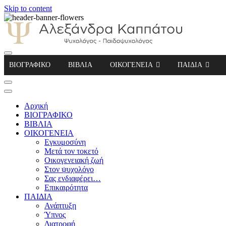
Skip to content
Αλεξάνδρα Καππάτου Ψυχολόγος – Παιδοψ
ΒΙΟΓΡΑΦΙΚΟ
ΒΙΒΛΙΑ
ΟΙΚΟΓΕΝΕΙΑ
ΠΑΙΔΙΑ
Αρχική
ΒΙΟΓΡΑΦΙΚΟ
ΒΙΒΛΙΑ
ΟΙΚΟΓΕΝΕΙΑ
Εγκυμοσύνη
Μετά τον τοκετό
Οικογενειακή ζωή
Στον ψυχολόγο
Σας ενδιαφέρει…
Επικαιρότητα
ΠΑΙΔΙΑ
Ανάπτυξη
Ύπνος
Διατροφή