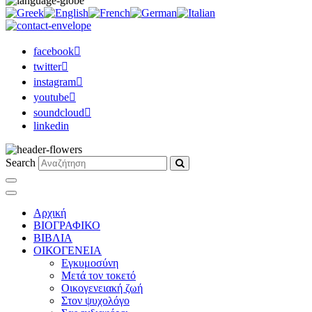
facebook
twitter
instagram
youtube
soundcloud
linkedin
Search
Αρχική
ΒΙΟΓΡΑΦΙΚΟ
ΒΙΒΛΙΑ
ΟΙΚΟΓΕΝΕΙΑ
Εγκυμοσύνη
Μετά τον τοκετό
Οικογενειακή ζωή
Στον ψυχολόγο