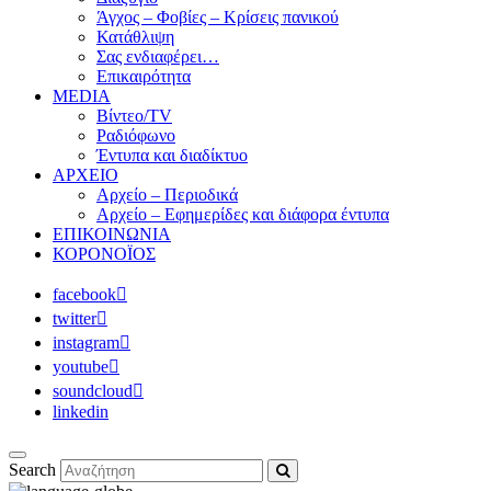
Άγχος – Φοβίες – Κρίσεις πανικού
Κατάθλιψη
Σας ενδιαφέρει…
Επικαιρότητα
MEDIA
Βίντεο/TV
Ραδιόφωνο
Έντυπα και διαδίκτυο
ΑΡΧΕΙΟ
Αρχείο – Περιοδικά
Αρχείο – Εφημερίδες και διάφορα έντυπα
ΕΠΙΚΟΙΝΩΝΙΑ
ΚΟΡΟΝΟΪΟΣ
facebook
twitter
instagram
youtube
soundcloud
linkedin
Search