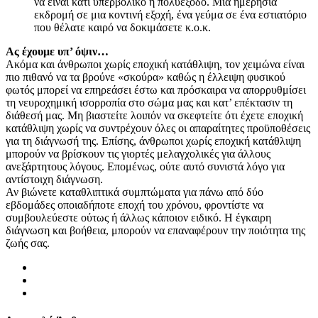
να είναι κάτι υπερβολικό ή πολυέξοδο. Μια ημερήσια
εκδρομή σε μια κοντινή εξοχή, ένα γεύμα σε ένα εστιατόριο
που θέλατε καιρό να δοκιμάσετε κ.ο.κ.
Ας έχουμε υπ’ όψιν…
Ακόμα και άνθρωποι χωρίς εποχική κατάθλιψη, τον χειμώνα είναι
πιο πιθανό να τα βρούνε «σκούρα» καθώς η έλλειψη φυσικού
φωτός μπορεί να επηρεάσει έστω και πρόσκαιρα να απορρυθμίσει
τη νευροχημική ισορροπία στο σώμα μας και κατ’ επέκτασιν τη
διάθεσή μας. Μη βιαστείτε λοιπόν να σκεφτείτε ότι έχετε εποχική
κατάθλιψη χωρίς να συντρέχουν όλες οι απαραίτητες προϋποθέσεις
για τη διάγνωσή της. Επίσης, άνθρωποι χωρίς εποχική κατάθλιψη
μπορούν να βρίσκουν τις γιορτές μελαγχολικές για άλλους
ανεξάρτητους λόγους. Επομένως, ούτε αυτό συνιστά λόγο για
αντίστοιχη διάγνωση.
Αν βιώνετε καταθλιπτικά συμπτώματα για πάνω από δύο
εβδομάδες οποιαδήποτε εποχή του χρόνου, φροντίστε να
συμβουλεύεστε ούτως ή άλλως κάποιον ειδικό. Η έγκαιρη
διάγνωση και βοήθεια, μπορούν να επαναφέρουν την ποιότητα της
ζωής σας.