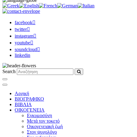
facebook
twitter
instagram
youtube
soundcloud
linkedin
Search
Αρχική
ΒΙΟΓΡΑΦΙΚΟ
ΒΙΒΛΙΑ
ΟΙΚΟΓΕΝΕΙΑ
Εγκυμοσύνη
Μετά τον τοκετό
Οικογενειακή ζωή
Στον ψυχολόγο