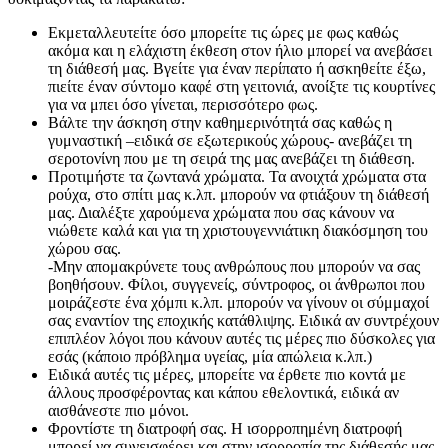
Εκμεταλλευτείτε όσο μπορείτε τις ώρες με φως καθώς
ακόμα και η ελάχιστη έκθεση στον ήλιο μπορεί να ανεβάσει
τη διάθεσή μας. Βγείτε για έναν περίπατο ή ασκηθείτε έξω,
πιείτε έναν σύντομο καφέ στη γειτονιά, ανοίξτε τις κουρτίνες
για να μπει όσο γίνεται, περισσότερο φως.
Βάλτε την άσκηση στην καθημερινότητά σας καθώς η
γυμναστική –ειδικά σε εξωτερικούς χώρους- ανεβάζει τη
σεροτονίνη που με τη σειρά της μας ανεβάζει τη διάθεση.
Προτιμήστε τα ζωντανά χρώματα. Τα ανοιχτά χρώματα στα
ρούχα, στο σπίτι μας κ.λπ. μπορούν να φτιάξουν τη διάθεσή
μας. Διαλέξτε χαρούμενα χρώματα που σας κάνουν να
νιώθετε καλά και για τη χριστουγεννιάτικη διακόσμηση του
χώρου σας.
-Μην απομακρύνετε τους ανθρώπους που μπορούν να σας
βοηθήσουν. Φίλοι, συγγενείς, σύντροφος, οι άνθρωποι που
μοιράζεστε ένα χόμπι κ.λπ. μπορούν να γίνουν οι σύμμαχοί
σας εναντίον της εποχικής κατάθλιψης. Ειδικά αν συντρέχουν
επιπλέον λόγοι που κάνουν αυτές τις μέρες πιο δύσκολες για
εσάς (κάποιο πρόβλημα υγείας, μία απώλεια κ.λπ.)
Ειδικά αυτές τις μέρες, μπορείτε να έρθετε πιο κοντά με
άλλους προσφέροντας και κάπου εθελοντικά, ειδικά αν
αισθάνεστε πιο μόνοι.
Φροντίστε τη διατροφή σας. Η ισορροπημένη διατροφή
μπορεί να συνεισφέρει και στην ισορροπία της διάθεσής μας.