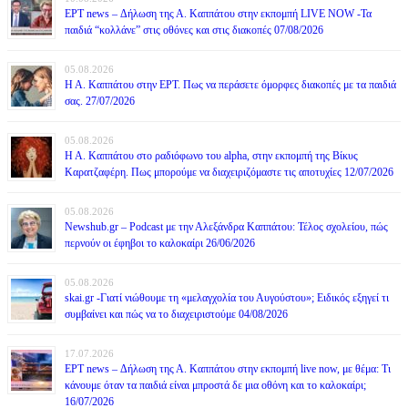
ΕΡΤ news – Δήλωση της Α. Καππάτου στην εκπομπή LIVE NOW -Τα
παιδιά “κολλάνε” στις οθόνες και στις διακοπές 07/08/2026
05.08.2026
Η Α. Καππάτου στην ΕΡΤ. Πως να περάσετε όμορφες διακοπές με τα παιδιά
σας. 27/07/2026
05.08.2026
Η Α. Καππάτου στο ραδιόφωνο του alpha, στην εκπομπή της Βίκυς
Καρατζαφέρη. Πως μπορούμε να διαχειριζόμαστε τις αποτυχίες 12/07/2026
05.08.2026
Newshub.gr – Podcast με την Αλεξάνδρα Καππάτου: Τέλος σχολείου, πώς
περνούν οι έφηβοι το καλοκαίρι 26/06/2026
05.08.2026
skai.gr -Γιατί νιώθουμε τη «μελαγχολία του Αυγούστου»; Ειδικός εξηγεί τι
συμβαίνει και πώς να το διαχειριστούμε 04/08/2026
17.07.2026
ΕΡΤ news – Δήλωση της Α. Καππάτου στην εκπομπή live now, με θέμα: Τι
κάνουμε όταν τα παιδιά είναι μπροστά δε μια οθόνη και το καλοκαίρι;
16/07/2026