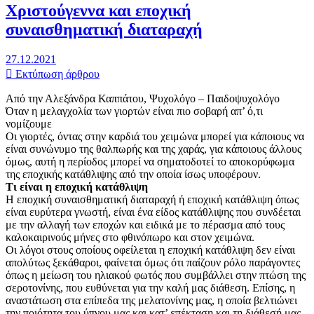
Χριστούγεννα και εποχική
συναισθηματική διαταραχή
27.12.2021
Εκτύπωση άρθρου
Από την Αλεξάνδρα Καππάτου, Ψυχολόγο – Παιδοψυχολόγο
Όταν η μελαγχολία των γιορτών είναι πιο σοβαρή απ’ ό,τι
νομίζουμε
Οι γιορτές, όντας στην καρδιά του χειμώνα μπορεί για κάποιους να
είναι συνώνυμο της θαλπωρής και της χαράς, για κάποιους άλλους
όμως, αυτή η περίοδος μπορεί να σηματοδοτεί το αποκορύφωμα
της εποχικής κατάθλιψης από την οποία ίσως υποφέρουν.
Τι είναι η εποχική κατάθλιψη
Η εποχική συναισθηματική διαταραχή ή εποχική κατάθλιψη όπως
είναι ευρύτερα γνωστή, είναι ένα είδος κατάθλιψης που συνδέεται
με την αλλαγή των εποχών και ειδικά με το πέρασμα από τους
καλοκαιρινούς μήνες στο φθινόπωρο και στον χειμώνα.
Οι λόγοι στους οποίους οφείλεται η εποχική κατάθλιψη δεν είναι
απολύτως ξεκάθαροι, φαίνεται όμως ότι παίζουν ρόλο παράγοντες
όπως η μείωση του ηλιακού φωτός που συμβάλλει στην πτώση της
σεροτονίνης, που ευθύνεται για την καλή μας διάθεση. Επίσης, η
αναστάτωση στα επίπεδα της μελατονίνης μας, η οποία βελτιώνει
την ποιότητα του ύπνου μας και κατ’ επέκταση και τη διάθεσή μας,