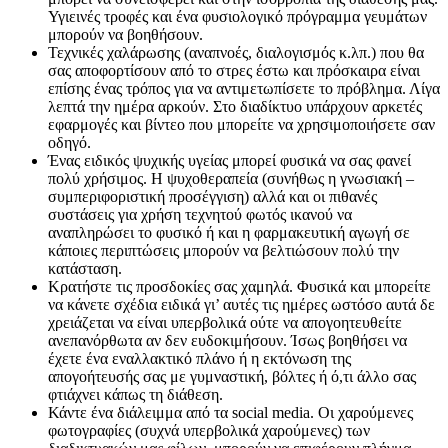
Υγιεινές τροφές και ένα φυσιολογικό πρόγραμμα γευμάτων
μπορούν να βοηθήσουν.
Τεχνικές χαλάρωσης (αναπνοές, διαλογισμός κ.λπ.) που θα
σας αποφορτίσουν από το στρες έστω και πρόσκαιρα είναι
επίσης ένας τρόπος για να αντιμετωπίσετε το πρόβλημα. Λίγα
λεπτά την ημέρα αρκούν. Στο διαδίκτυο υπάρχουν αρκετές
εφαρμογές και βίντεο που μπορείτε να χρησιμοποιήσετε σαν
οδηγό.
Ένας ειδικός ψυχικής υγείας μπορεί φυσικά να σας φανεί
πολύ χρήσιμος. Η ψυχοθεραπεία (συνήθως η γνωσιακή –
συμπεριφοριστική προσέγγιση) αλλά και οι πιθανές
συστάσεις για χρήση τεχνητού φωτός ικανού να
αναπληρώσει το φυσικό ή και η φαρμακευτική αγωγή σε
κάποιες περιπτώσεις μπορούν να βελτιώσουν πολύ την
κατάσταση.
Κρατήστε τις προσδοκίες σας χαμηλά. Φυσικά και μπορείτε
να κάνετε σχέδια ειδικά γι’ αυτές τις ημέρες ωστόσο αυτά δε
χρειάζεται να είναι υπερβολικά ούτε να απογοητευθείτε
ανεπανόρθωτα αν δεν ευδοκιμήσουν. Ίσως βοηθήσει να
έχετε ένα εναλλακτικό πλάνο ή η εκτόνωση της
απογοήτευσής σας με γυμναστική, βόλτες ή ό,τι άλλο σας
φτιάχνει κάπως τη διάθεση.
Κάντε ένα διάλειμμα από τα social media. Οι χαρούμενες
φωτογραφίες (συχνά υπερβολικά χαρούμενες) των