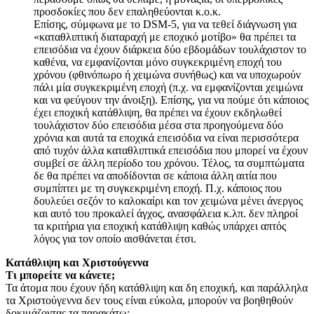
προσδοκίες που δεν επαληθεύονται κ.ο.κ.
Επίσης, σύμφωνα με το DSM-5, για να τεθεί διάγνωση για
«καταθλιπτική διαταραχή με εποχικό μοτίβο» θα πρέπει τα
επεισόδια να έχουν διάρκεια δύο εβδομάδων τουλάχιστον το
καθένα, να εμφανίζονται μόνο συγκεκριμένη εποχή του
χρόνου (φθινόπωρο ή χειμώνα συνήθως) και να υποχωρούν
πάλι μία συγκεκριμένη εποχή (π.χ. να εμφανίζονται χειμώνα
και να φεύγουν την άνοιξη). Επίσης, για να πούμε ότι κάποιος
έχει εποχική κατάθλιψη, θα πρέπει να έχουν εκδηλωθεί
τουλάχιστον δύο επεισόδια μέσα στα προηγούμενα δύο
χρόνια και αυτά τα εποχικά επεισόδια να είναι περισσότερα
από τυχόν άλλα καταθλιπτικά επεισόδια που μπορεί να έχουν
συμβεί σε άλλη περίοδο του χρόνου. Τέλος, τα συμπτώματα
δε θα πρέπει να αποδίδονται σε κάποια άλλη αιτία που
συμπίπτει με τη συγκεκριμένη εποχή. Π.χ. κάποιος που
δουλεύει σεζόν το καλοκαίρι και τον χειμώνα μένει άνεργος
και αυτό του προκαλεί άγχος, ανασφάλεια κ.λπ. δεν πληροί
τα κριτήρια για εποχική κατάθλιψη καθώς υπάρχει απτός
λόγος για τον οποίο αισθάνεται έτσι.
Κατάθλιψη και Χριστούγεννα
Τι μπορείτε να κάνετε;
Τα άτομα που έχουν ήδη κατάθλιψη και δη εποχική, και παράλληλα
τα Χριστούγεννα δεν τους είναι εύκολα, μπορούν να βοηθηθούν
δοκιμάζοντας τα παρακάτω: