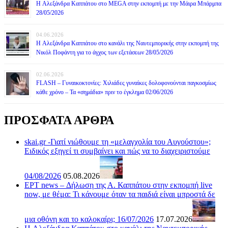
H Αλεξάνδρα Καππάτου στο MEGA στην εκπομπή με την Μάιρα Mπάρμπα
28/05/2026
04.06.2026
H Αλεξάνδρα Καππάτου στο κανάλι της Ναυτεμπορικής στην εκπομπή της
Νικόλ Ποφάντη για το άγχος των εξετάσεων 28/05/2026
02.06.2026
FLASH – Γυναικοκτονίες: Χιλιάδες γυναίκες δολοφονούνται παγκοσμίως
κάθε χρόνο – Τα «σημάδια» πριν το έγκλημα 02/06/2026
ΠΡΟΣΦΑΤΑ ΑΡΘΡΑ
skai.gr -Γιατί νιώθουμε τη «μελαγχολία του Αυγούστου»;
Ειδικός εξηγεί τι συμβαίνει και πώς να το διαχειριστούμε
04/08/2026
05.08.2026
ΕΡΤ news – Δήλωση της Α. Καππάτου στην εκπομπή live
now, με θέμα: Τι κάνουμε όταν τα παιδιά είναι μπροστά δε
μια οθόνη και το καλοκαίρι; 16/07/2026
17.07.2026