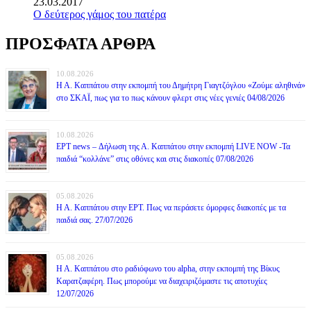
23.03.2017
Ο δεύτερος γάμος του πατέρα
ΠΡΟΣΦΑΤΑ ΑΡΘΡΑ
10.08.2026
Η Α. Καππάτου στην εκπομπή του Δημήτρη Γιαγτζόγλου «Ζούμε αληθινά»
στο ΣΚΑΪ, πως για το πως κάνουν φλερτ στις νέες γενιές 04/08/2026
10.08.2026
ΕΡΤ news – Δήλωση της Α. Καππάτου στην εκπομπή LIVE NOW -Τα
παιδιά “κολλάνε” στις οθόνες και στις διακοπές 07/08/2026
05.08.2026
Η Α. Καππάτου στην ΕΡΤ. Πως να περάσετε όμορφες διακοπές με τα
παιδιά σας. 27/07/2026
05.08.2026
Η Α. Καππάτου στο ραδιόφωνο του alpha, στην εκπομπή της Βίκυς
Καρατζαφέρη. Πως μπορούμε να διαχειριζόμαστε τις αποτυχίες
12/07/2026