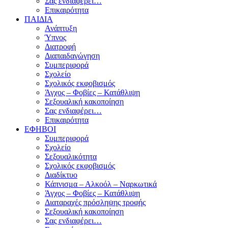
Σας ενδιαφέρει…
Επικαιρότητα
ΠΑΙΔΙΑ
Ανάπτυξη
Ύπνος
Διατροφή
Διαπαιδαγώγηση
Συμπεριφορά
Σχολείο
Σχολικός εκφοβισμός
Άγχος – Φοβίες – Κατάθλιψη
Σεξουαλική κακοποίηση
Σας ενδιαφέρει…
Επικαιρότητα
ΕΦΗΒΟΙ
Συμπεριφορά
Σχολείο
Σεξουαλικότητα
Σχολικός εκφοβισμός
Διαδίκτυο
Κάπνισμα – Αλκοόλ – Ναρκωτικά
Άγχος – Φοβίες – Κατάθλιψη
Διαταραχές πρόσληψης τροφής
Σεξουαλική κακοποίηση
Σας ενδιαφέρει…