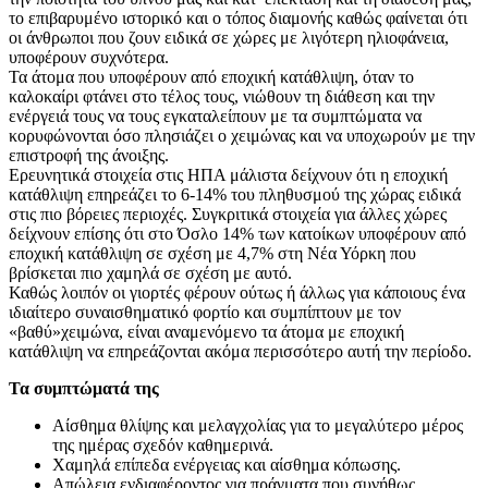
το επιβαρυμένο ιστορικό και ο τόπος διαμονής καθώς φαίνεται ότι
οι άνθρωποι που ζουν ειδικά σε χώρες με λιγότερη ηλιοφάνεια,
υποφέρουν συχνότερα.
Τα άτομα που υποφέρουν από εποχική κατάθλιψη, όταν το
καλοκαίρι φτάνει στο τέλος τους, νιώθουν τη διάθεση και την
ενέργειά τους να τους εγκαταλείπουν με τα συμπτώματα να
κορυφώνονται όσο πλησιάζει ο χειμώνας και να υποχωρούν με την
επιστροφή της άνοιξης.
Ερευνητικά στοιχεία στις ΗΠΑ μάλιστα δείχνουν ότι η εποχική
κατάθλιψη επηρεάζει το 6-14% του πληθυσμού της χώρας ειδικά
στις πιο βόρειες περιοχές. Συγκριτικά στοιχεία για άλλες χώρες
δείχνουν επίσης ότι στο Όσλο 14% των κατοίκων υποφέρουν από
εποχική κατάθλιψη σε σχέση με 4,7% στη Νέα Υόρκη που
βρίσκεται πιο χαμηλά σε σχέση με αυτό.
Καθώς λοιπόν οι γιορτές φέρουν ούτως ή άλλως για κάποιους ένα
ιδιαίτερο συναισθηματικό φορτίο και συμπίπτουν με τον
«βαθύ»χειμώνα, είναι αναμενόμενο τα άτομα με εποχική
κατάθλιψη να επηρεάζονται ακόμα περισσότερο αυτή την περίοδο.
Τα συμπτώματά της
Αίσθημα θλίψης και μελαγχολίας για το μεγαλύτερο μέρος
της ημέρας σχεδόν καθημερινά.
Χαμηλά επίπεδα ενέργειας και αίσθημα κόπωσης.
Απώλεια ενδιαφέροντος για πράγματα που συνήθως