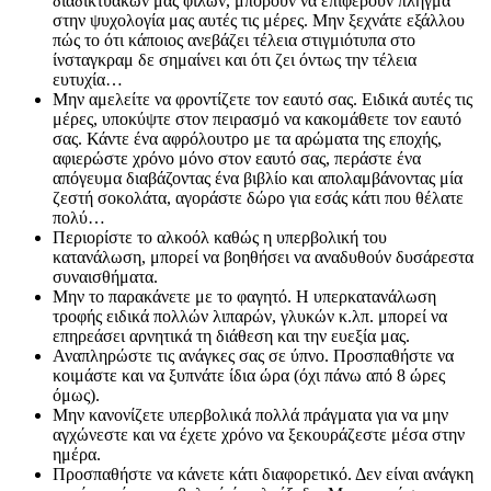
διαδικτυακών μας φίλων, μπορούν να επιφέρουν πλήγμα
στην ψυχολογία μας αυτές τις μέρες. Μην ξεχνάτε εξάλλου
πώς το ότι κάποιος ανεβάζει τέλεια στιγμιότυπα στο
ίνσταγκραμ δε σημαίνει και ότι ζει όντως την τέλεια
ευτυχία…
Μην αμελείτε να φροντίζετε τον εαυτό σας. Ειδικά αυτές τις
μέρες, υποκύψτε στον πειρασμό να κακομάθετε τον εαυτό
σας. Κάντε ένα αφρόλουτρο με τα αρώματα της εποχής,
αφιερώστε χρόνο μόνο στον εαυτό σας, περάστε ένα
απόγευμα διαβάζοντας ένα βιβλίο και απολαμβάνοντας μία
ζεστή σοκολάτα, αγοράστε δώρο για εσάς κάτι που θέλατε
πολύ…
Περιορίστε το αλκοόλ καθώς η υπερβολική του
κατανάλωση, μπορεί να βοηθήσει να αναδυθούν δυσάρεστα
συναισθήματα.
Μην το παρακάνετε με το φαγητό. Η υπερκατανάλωση
τροφής ειδικά πολλών λιπαρών, γλυκών κ.λπ. μπορεί να
επηρεάσει αρνητικά τη διάθεση και την ευεξία μας.
Αναπληρώστε τις ανάγκες σας σε ύπνο. Προσπαθήστε να
κοιμάστε και να ξυπνάτε ίδια ώρα (όχι πάνω από 8 ώρες
όμως).
Μην κανονίζετε υπερβολικά πολλά πράγματα για να μην
αγχώνεστε και να έχετε χρόνο να ξεκουράζεστε μέσα στην
ημέρα.
Προσπαθήστε να κάνετε κάτι διαφορετικό. Δεν είναι ανάγκη