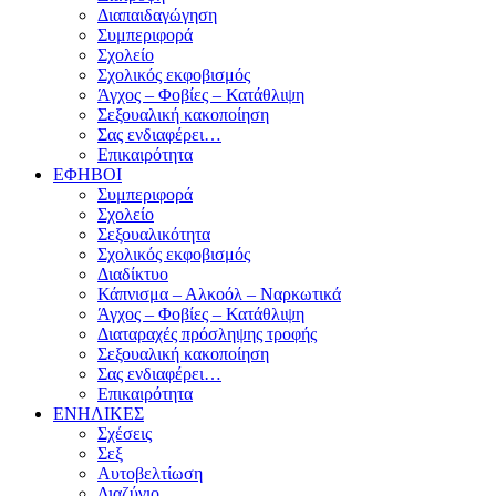
Διαπαιδαγώγηση
Συμπεριφορά
Σχολείο
Σχολικός εκφοβισμός
Άγχος – Φοβίες – Κατάθλιψη
Σεξουαλική κακοποίηση
Σας ενδιαφέρει…
Επικαιρότητα
ΕΦΗΒΟΙ
Συμπεριφορά
Σχολείο
Σεξουαλικότητα
Σχολικός εκφοβισμός
Διαδίκτυο
Κάπνισμα – Αλκοόλ – Ναρκωτικά
Άγχος – Φοβίες – Κατάθλιψη
Διαταραχές πρόσληψης τροφής
Σεξουαλική κακοποίηση
Σας ενδιαφέρει…
Επικαιρότητα
ΕΝΗΛΙΚΕΣ
Σχέσεις
Σεξ
Αυτοβελτίωση
Διαζύγιο