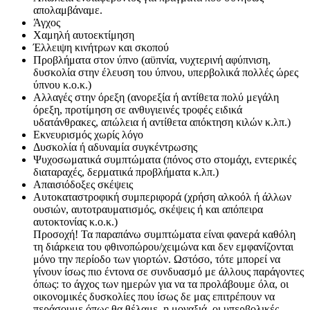
απολαμβάναμε.
Άγχος
Χαμηλή αυτοεκτίμηση
Έλλειψη κινήτρων και σκοπού
Προβλήματα στον ύπνο (αϋπνία, νυχτερινή αφύπνιση,
δυσκολία στην έλευση του ύπνου, υπερβολικά πολλές ώρες
ύπνου κ.ο.κ.)
Αλλαγές στην όρεξη (ανορεξία ή αντίθετα πολύ μεγάλη
όρεξη, προτίμηση σε ανθυγιεινές τροφές ειδικά
υδατάνθρακες, απώλεια ή αντίθετα απόκτηση κιλών κ.λπ.)
Εκνευρισμός χωρίς λόγο
Δυσκολία ή αδυναμία συγκέντρωσης
Ψυχοσωματικά συμπτώματα (πόνος στο στομάχι, εντερικές
διαταραχές, δερματικά προβλήματα κ.λπ.)
Απαισιόδοξες σκέψεις
Αυτοκαταστροφική συμπεριφορά (χρήση αλκοόλ ή άλλων
ουσιών, αυτοτραυματισμός, σκέψεις ή και απόπειρα
αυτοκτονίας κ.ο.κ.)
Προσοχή! Τα παραπάνω συμπτώματα είναι φανερά καθόλη
τη διάρκεια του φθινοπώρου/χειμώνα και δεν εμφανίζονται
μόνο την περίοδο των γιορτών. Ωστόσο, τότε μπορεί να
γίνουν ίσως πιο έντονα σε συνδυασμό με άλλους παράγοντες
όπως: το άγχος των ημερών για να τα προλάβουμε όλα, οι
οικονομικές δυσκολίες που ίσως δε μας επιτρέπουν να
περάσουμε όπως θα θέλαμε, η μοναξιά, οι υπερβολικές