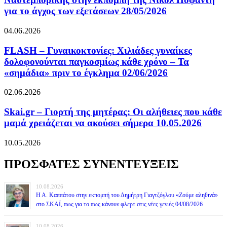
για το άγχος των εξετάσεων 28/05/2026
04.06.2026
FLASH – Γυναικοκτονίες: Χιλιάδες γυναίκες
δολοφονούνται παγκοσμίως κάθε χρόνο – Τα
«σημάδια» πριν το έγκλημα 02/06/2026
02.06.2026
Skai.gr – Γιορτή της μητέρας: Οι αλήθειες που κάθε
μαμά χρειάζεται να ακούσει σήμερα 10.05.2026
10.05.2026
ΠΡΟΣΦΑΤΕΣ ΣΥΝΕΝΤΕΥΞΕΙΣ
10.08.2026
Η Α. Καππάτου στην εκπομπή του Δημήτρη Γιαγτζόγλου «Ζούμε αληθινά»
στο ΣΚΑΪ, πως για το πως κάνουν φλερτ στις νέες γενιές 04/08/2026
10.08.2026