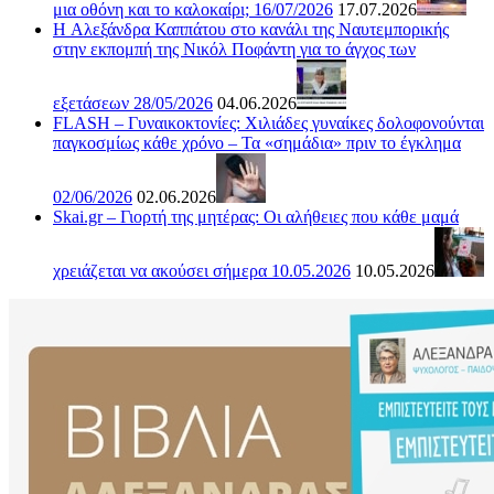
μια οθόνη και το καλοκαίρι; 16/07/2026
17.07.2026
H Αλεξάνδρα Καππάτου στο κανάλι της Ναυτεμπορικής
στην εκπομπή της Νικόλ Ποφάντη για το άγχος των
εξετάσεων 28/05/2026
04.06.2026
FLASH – Γυναικοκτονίες: Χιλιάδες γυναίκες δολοφονούνται
παγκοσμίως κάθε χρόνο – Τα «σημάδια» πριν το έγκλημα
02/06/2026
02.06.2026
Skai.gr – Γιορτή της μητέρας: Οι αλήθειες που κάθε μαμά
χρειάζεται να ακούσει σήμερα 10.05.2026
10.05.2026