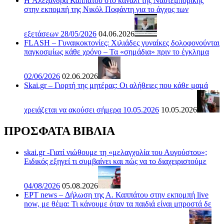
H Αλεξάνδρα Καππάτου στο κανάλι της Ναυτεμπορικής
στην εκπομπή της Νικόλ Ποφάντη για το άγχος των
εξετάσεων 28/05/2026
04.06.2026
FLASH – Γυναικοκτονίες: Χιλιάδες γυναίκες δολοφονούνται
παγκοσμίως κάθε χρόνο – Τα «σημάδια» πριν το έγκλημα
02/06/2026
02.06.2026
Skai.gr – Γιορτή της μητέρας: Οι αλήθειες που κάθε μαμά
χρειάζεται να ακούσει σήμερα 10.05.2026
10.05.2026
ΠΡΟΣΦΑΤΑ ΒΙΒΛΙΑ
skai.gr -Γιατί νιώθουμε τη «μελαγχολία του Αυγούστου»;
Ειδικός εξηγεί τι συμβαίνει και πώς να το διαχειριστούμε
04/08/2026
05.08.2026
ΕΡΤ news – Δήλωση της Α. Καππάτου στην εκπομπή live
now, με θέμα: Τι κάνουμε όταν τα παιδιά είναι μπροστά δε