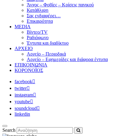
Άγχος – Φοβίες – Κρίσεις πανικού
Κατάθλιψη
Σας ενδιαφέρει…
Επικαιρότητα
MEDIA
Βίντεο/TV
Ραδιόφωνο
Έντυπα και διαδίκτυο
ΑΡΧΕΙΟ
Αρχείο – Περιοδικά
Αρχείο – Εφημερίδες και διάφορα έντυπα
ΕΠΙΚΟΙΝΩΝΙΑ
ΚΟΡΟΝΟΪΟΣ
facebook
twitter
instagram
youtube
soundcloud
linkedin
Search