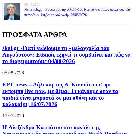
05.08.2026
Newshub.gr – Podcast με την Αλεξάνδρα Καππάτου: Τέλος σχολείου, πώς
περνούν οι έφηβοι το καλοκαίρι 26/06/2026
ΠΡΟΣΦΑΤΑ ΑΡΘΡΑ
skai.gr -Γιατί νιώθουμε τη «μελαγχολία του
Αυγούστου»; Ειδικός εξηγεί τι συμβαίνει και πώς να
το διαχειριστούμε 04/08/2026
05.08.2026
ΕΡΤ news – Δήλωση της Α. Καππάτου στην
εκπομπή live now, με θέμα: Τι κάνουμε όταν τα
παιδιά είναι μπροστά δε μια οθόνη και το
καλοκαίρι; 16/07/2026
17.07.2026
H Αλεξάνδρα Καππάτου στο κανάλι της
Ναυτεμπορικής στην εκπομπή της Νικόλ Ποφάντη