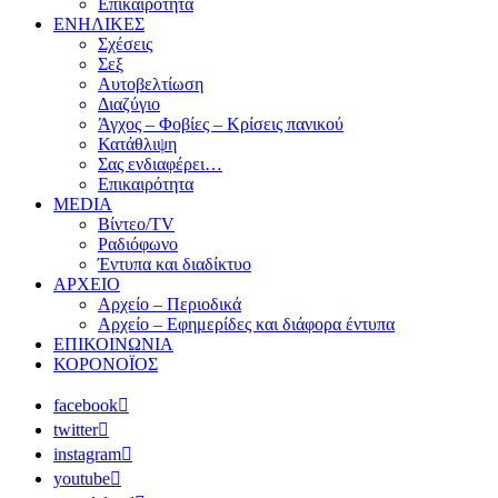
Επικαιρότητα
ΕΝΗΛΙΚΕΣ
Σχέσεις
Σεξ
Αυτοβελτίωση
Διαζύγιο
Άγχος – Φοβίες – Κρίσεις πανικού
Κατάθλιψη
Σας ενδιαφέρει…
Επικαιρότητα
MEDIA
Βίντεο/TV
Ραδιόφωνο
Έντυπα και διαδίκτυο
ΑΡΧΕΙΟ
Αρχείο – Περιοδικά
Αρχείο – Εφημερίδες και διάφορα έντυπα
ΕΠΙΚΟΙΝΩΝΙΑ
ΚΟΡΟΝΟΪΟΣ
facebook
twitter
instagram
youtube