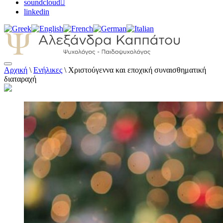
soundcloud
linkedin
Αρχική
\
Ενήλικες
\
Χριστούγεννα και εποχική συναισθηματική
Αλεξάνδρα Καππάτου Ψυχολόγος –
διαταραχή
Παιδοψυχολόγος