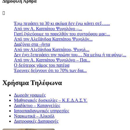
Δημοφιλή Άρθρα
Έχω περάσει τα 30 κι ακόμα δεν έχω κάνει σεξ…...
Από την Α. Καππάτου Ψυχολόγο –...
Γιατί ζηλεύουμε το παρελθόν του συντρόφου μας;...
Από την Αλεξάνδρα Καππάτου Ψυχολόγ...
Διαζύγιο στα –ήντα
Από την Αλεξάνδρα Καππάτου, Ψυχολ...
Δεν έχει ξεπεράσει την πρώην του… Να μείνω ή να φύγω;...
Από την Α. Καππάτου Ψυχολόγο – Παι...
Ο δεύτερος γάμος του πατέρα
Έρευνες δείχνουν ότι το 70% των δια...
Χρήσιμα Τηλέφωνα
Δωρεάν γραμμές
Μαθησιακές δυσκολίες – Κ.Ε.Δ.Α.Σ.Υ.
Διαδίκτυο – Καταγγελίες
Ιατροπαιδαγωγικές υπηρεσίες
Ναρκωτικά – Αλκοόλ
Διατροφικές Διαταραχές