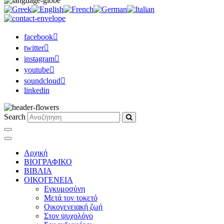
facebook
twitter
instagram
youtube
soundcloud
linkedin
Search
Αρχική
ΒΙΟΓΡΑΦΙΚΟ
ΒΙΒΛΙΑ
ΟΙΚΟΓΕΝΕΙΑ
Εγκυμοσύνη
Μετά τον τοκετό
Οικογενειακή ζωή
Στον ψυχολόγο