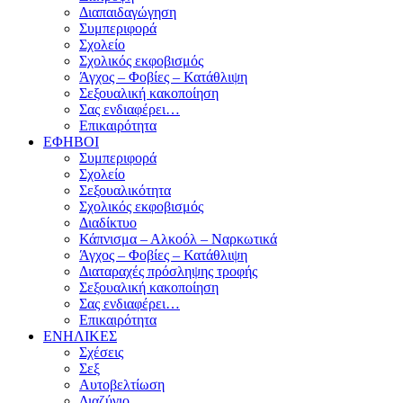
Διαπαιδαγώγηση
Συμπεριφορά
Σχολείο
Σχολικός εκφοβισμός
Άγχος – Φοβίες – Κατάθλιψη
Σεξουαλική κακοποίηση
Σας ενδιαφέρει…
Επικαιρότητα
ΕΦΗΒΟΙ
Συμπεριφορά
Σχολείο
Σεξουαλικότητα
Σχολικός εκφοβισμός
Διαδίκτυο
Κάπνισμα – Αλκοόλ – Ναρκωτικά
Άγχος – Φοβίες – Κατάθλιψη
Διαταραχές πρόσληψης τροφής
Σεξουαλική κακοποίηση
Σας ενδιαφέρει…
Επικαιρότητα
ΕΝΗΛΙΚΕΣ
Σχέσεις
Σεξ
Αυτοβελτίωση
Διαζύγιο