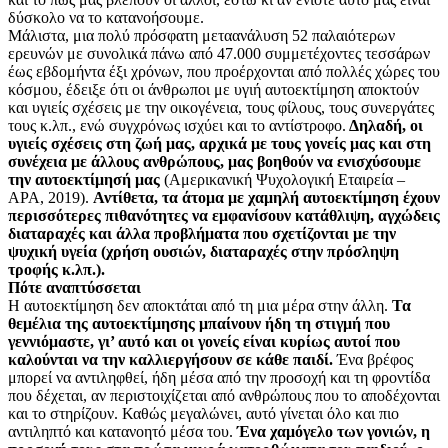
δύσκολο να το κατανοήσουμε.
Μάλιστα, μια πολύ πρόσφατη μεταανάλυση 52 παλαιότερων
ερευνών με συνολικά πάνω από 47.000 συμμετέχοντες τεσσάρων
έως εβδομήντα έξι χρόνων, που προέρχονται από πολλές χώρες του
κόσμου, έδειξε ότι οι άνθρωποι με υγιή αυτοεκτίμηση αποκτούν
και υγιείς σχέσεις με την οικογένεια, τους φίλους, τους συνεργάτες
τους κ.λπ., ενώ συγχρόνως ισχύει και το αντίστροφο.
Δηλαδή, οι
υγιείς σχέσεις στη ζωή μας, αρχικά με τους γονείς μας και στη
συνέχεια με άλλους ανθρώπους, μας βοηθούν να ενισχύσουμε
την αυτοεκτίμησή μας
(Αμερικανική Ψυχολογική Εταιρεία –
APA, 2019).
Αντίθετα, τα άτομα με χαμηλή αυτοεκτίμηση έχουν
περισσότερες πιθανότητες να εμφανίσουν κατάθλιψη, αγχώδεις
διαταραχές και άλλα προβλήματα που σχετίζονται με την
ψυχική υγεία (χρήση ουσιών, διαταραχές στην πρόσληψη
τροφής κ.λπ.).
Πότε αναπτύσσεται
Η αυτοεκτίμηση δεν αποκτάται από τη μια μέρα στην άλλη.
Τα
θεμέλια της αυτοεκτίμησης μπαίνουν ήδη τη στιγμή που
γεννιόμαστε, γι’ αυτό και οι γονείς είναι κυρίως αυτοί που
καλούνται να την καλλιεργήσουν σε κάθε παιδί.
Ένα βρέφος
μπορεί να αντιληφθεί, ήδη μέσα από την προσοχή και τη φροντίδα
που δέχεται, αν περιστοιχίζεται από ανθρώπους που το αποδέχονται
και το στηρίζουν. Καθώς μεγαλώνει, αυτό γίνεται όλο και πιο
αντιληπτό και κατανοητό μέσα του.
Ένα χαμόγελο των γονιών, η