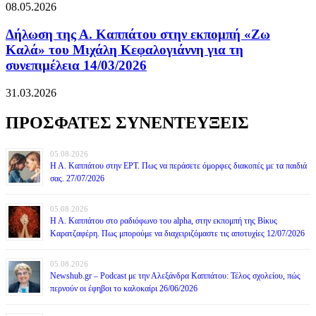
08.05.2026
Δήλωση της Α. Καππάτου στην εκπομπή «Ζω
Καλά» του Μιχάλη Κεφαλογιάννη για τη
συνεπιμέλεια 14/03/2026
31.03.2026
ΠΡΟΣΦΑΤΕΣ ΣΥΝΕΝΤΕΥΞΕΙΣ
05.08.2026
Η Α. Καππάτου στην ΕΡΤ. Πως να περάσετε όμορφες διακοπές με τα παιδιά
σας. 27/07/2026
05.08.2026
Η Α. Καππάτου στο ραδιόφωνο του alpha, στην εκπομπή της Βίκυς
Καρατζαφέρη. Πως μπορούμε να διαχειριζόμαστε τις αποτυχίες 12/07/2026
05.08.2026
Newshub.gr – Podcast με την Αλεξάνδρα Καππάτου: Τέλος σχολείου, πώς
περνούν οι έφηβοι το καλοκαίρι 26/06/2026