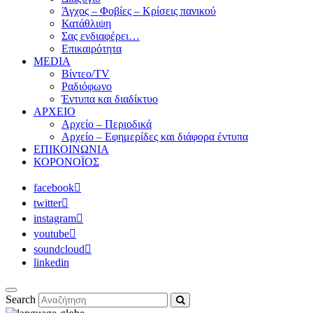
Άγχος – Φοβίες – Κρίσεις πανικού
Κατάθλιψη
Σας ενδιαφέρει…
Επικαιρότητα
MEDIA
Βίντεο/TV
Ραδιόφωνο
Έντυπα και διαδίκτυο
ΑΡΧΕΙΟ
Αρχείο – Περιοδικά
Αρχείο – Εφημερίδες και διάφορα έντυπα
ΕΠΙΚΟΙΝΩΝΙΑ
ΚΟΡΟΝΟΪΟΣ
facebook
twitter
instagram
youtube
soundcloud
linkedin
Search