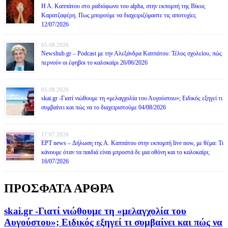
Η Α. Καππάτου στο ραδιόφωνο του alpha, στην εκπομπή της Βίκυς
Καρατζαφέρη. Πως μπορούμε να διαχειριζόμαστε τις αποτυχίες
12/07/2026
05.08.2026
Newshub.gr – Podcast με την Αλεξάνδρα Καππάτου: Τέλος σχολείου, πώς
περνούν οι έφηβοι το καλοκαίρι 26/06/2026
05.08.2026
skai.gr -Γιατί νιώθουμε τη «μελαγχολία του Αυγούστου»; Ειδικός εξηγεί τι
συμβαίνει και πώς να το διαχειριστούμε 04/08/2026
17.07.2026
ΕΡΤ news – Δήλωση της Α. Καππάτου στην εκπομπή live now, με θέμα: Τι
κάνουμε όταν τα παιδιά είναι μπροστά δε μια οθόνη και το καλοκαίρι;
16/07/2026
ΠΡΟΣΦΑΤΑ ΑΡΘΡΑ
skai.gr -Γιατί νιώθουμε τη «μελαγχολία του
Αυγούστου»; Ειδικός εξηγεί τι συμβαίνει και πώς να