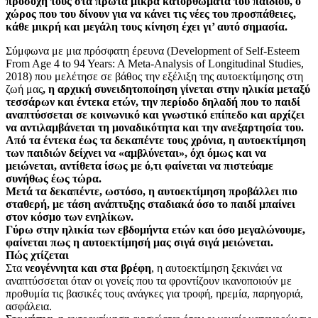
προσοχή τους στα πρώτα μικρά κατορθώματα του παιδιού, ο
χώρος που του δίνουν για να κάνει τις νέες του προσπάθειες,
κάθε μικρή και μεγάλη τους κίνηση έχει γι’ αυτό σημασία.
Σύμφωνα με μια πρόσφατη έρευνα (Development of Self-Esteem
From Age 4 to 94 Years: A Meta-Analysis of Longitudinal Studies,
2018) που μελέτησε σε βάθος την εξέλιξη της αυτοεκτίμησης στη
ζωή μας
, η αρχική συνειδητοποίηση γίνεται στην ηλικία μεταξύ
τεσσάρων και έντεκα ετών, την περίοδο δηλαδή που το παιδί
αναπτύσσεται σε κοινωνικό και γνωστικό επίπεδο και αρχίζει
να αντιλαμβάνεται τη μοναδικότητα και την ανεξαρτησία του.
Από τα έντεκα έως τα δεκαπέντε τους χρόνια, η αυτοεκτίμηση
των παιδιών δείχνει να «αμβλύνεται», όχι όμως και να
μειώνεται, αντίθετα ίσως με ό,τι φαίνεται να πιστεύαμε
συνήθως έως τώρα.
Μετά τα δεκαπέντε, ωστόσο, η αυτοεκτίμηση προβάλλει πιο
σταθερή, με τάση ανάπτυξης σταδιακά όσο το παιδί μπαίνει
στον κόσμο των ενηλίκων.
Γύρω στην ηλικία των εβδομήντα ετών και όσο μεγαλώνουμε,
φαίνεται πως η αυτοεκτίμησή μας σιγά σιγά μειώνεται.
Πώς χτίζεται
Στα
νεογέννητα και στα βρέφη
, η αυτοεκτίμηση ξεκινάει να
αναπτύσσεται όταν οι γονείς που τα φροντίζουν ικανοποιούν με
προθυμία τις βασικές τους ανάγκες για τροφή, ηρεμία, παρηγοριά,
ασφάλεια.