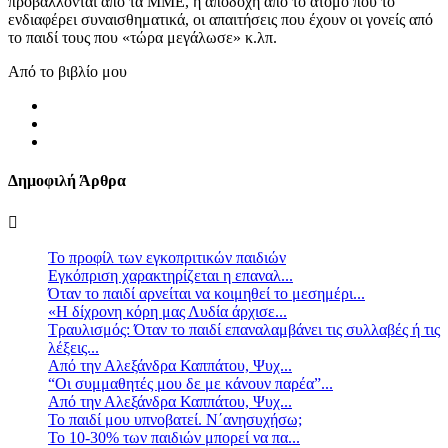
προβάλλονται από τα ΜΜΕ, η αποδοχή από το άτομο που το
ενδιαφέρει συναισθηματικά, οι απαιτήσεις που έχουν οι γονείς από
το παιδί τους που «τώρα μεγάλωσε» κ.λπ.
Από το βιβλίο μου
Δημοφιλή Άρθρα
Το προφίλ των εγκοπριτικών παιδιών
Eγκόπριση χαρακτηρίζεται η επαναλ...
Όταν το παιδί αρνείται να κοιμηθεί το μεσημέρι...
«Η δίχρονη κόρη μας Λυδία άρχισε...
Τραυλισμός: Όταν το παιδί επαναλαμβάνει τις συλλαβές ή τις
λέξεις...
Από την Αλεξάνδρα Καππάτου, Ψυχ...
“Οι συμμαθητές μου δε με κάνουν παρέα”...
Από την Αλεξάνδρα Καππάτου, Ψυχ...
Το παιδί μου υπνοβατεί. Ν΄ανησυχήσω;
Το 10-30% των παιδιών μπορεί να πα...