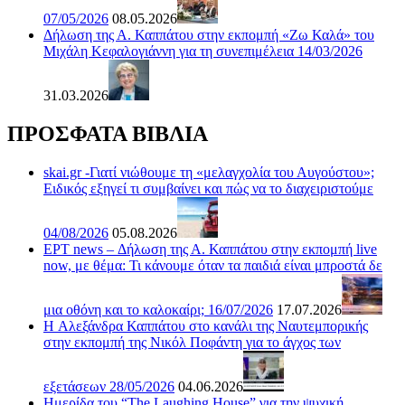
07/05/2026
08.05.2026
Δήλωση της Α. Καππάτου στην εκπομπή «Ζω Καλά» του
Μιχάλη Κεφαλογιάννη για τη συνεπιμέλεια 14/03/2026
31.03.2026
ΠΡΟΣΦΑΤΑ ΒΙΒΛΙΑ
skai.gr -Γιατί νιώθουμε τη «μελαγχολία του Αυγούστου»;
Ειδικός εξηγεί τι συμβαίνει και πώς να το διαχειριστούμε
04/08/2026
05.08.2026
ΕΡΤ news – Δήλωση της Α. Καππάτου στην εκπομπή live
now, με θέμα: Τι κάνουμε όταν τα παιδιά είναι μπροστά δε
μια οθόνη και το καλοκαίρι; 16/07/2026
17.07.2026
H Αλεξάνδρα Καππάτου στο κανάλι της Ναυτεμπορικής
στην εκπομπή της Νικόλ Ποφάντη για το άγχος των
εξετάσεων 28/05/2026
04.06.2026
Ημερίδα του “The Laughing House” για την ψυχική