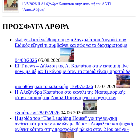
13/5/2026 Η Αλεξάνδρα Καππάτου στην εκπομπή του ΑΝΤ1
“Αποκαλύψεις”
ΠΡΟΣΦΑΤΑ ΑΡΘΡΑ
skai.gr -Γιατί νιώθουμε τη «μελαγχολία του Αυγούστου»;
Ειδικός εξηγεί τι συμβαίνει και πώς να το διαχειριστούμε
04/08/2026
05.08.2026
ΕΡΤ news – Δήλωση της Α. Καππάτου στην εκπομπή live
now, με θέμα: Τι κάνουμε όταν τα παιδιά είναι μπροστά δε
μια οθόνη και το καλοκαίρι; 16/07/2026
17.07.2026
H Αλεξάνδρα Καππάτου στο κανάλι της Ναυτεμπορικής
στην εκπομπή της Νικόλ Ποφάντη για το άγχος των
εξετάσεων 28/05/2026
04.06.2026
Ημερίδα του “The Laughing House” για την ψυχική
ανθεκτικότητα των παιδιών με θέμα: «Ασφάλεια και ψυχική
ανθεκτικότητα στην προσχολική ηλικία στον 21ου αιώνα»