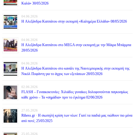
Καλά» 30/05/2026
04.06.2026
H Αλεξάνδρα Καππάτου στην εκπομπή «Καλημέρα Ελλάδα» 08/05/2026
04.06.2026
H Αλεξάνδρα Καππάτου στο MEGA στην εκπομπή με την Μάιρα Mπάρμπα
28/05/2026
04.06.2026
H Αλεξάνδρα Καππάτου στο κανάλι της Ναυτεμπορικής στην εκπομπή της
Νικόλ Ποφάντη για το άγχος των εξετάσεων 28/05/2026
02.06.2026
FLASH – Γυναικοκτονίες: Χιλιάδες γυναίκες δολοφονούνται παγκοσμίως
κάθε χρόνο – Τα «σημάδια» πριν το έγκλημα 02/06/2026
27.05.2026
Rthess.gr · Η σιωπηλή κρίση των νέων: Γιατί τα παιδιά μας νιώθουν πιο μόνα
από ποτέ; 25/05/2025
25.05.2026