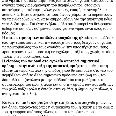
Στα
νήπια,
η αυτοεκτίμηση ενισχύεται όταν οι γονείς κατανοούν τις
ανάγκες τους για εξερεύνηση του περιβάλλοντος, σταδιακή
αυτονόμηση, κατάκτηση νέων γνώσεων, επαφή με συνομήλικα
παιδιά κ.ά. Είναι αναγκαίο να τους δίνουν χώρο, να τα παρακινούν,
να τα ενθαρρύνουν και να τα επιβραβεύουν για την απόκτηση κάθε
νέας δεξιότητας. Για έναν
ενήλικο
, όλα αυτά μπορεί να θεωρούνται
δεδομένα και ίσως ασήμαντα, όμως για ένα νήπιο είναι όλος του ο
κόσμος.
Η
αυτοεκτίμηση των παιδιών προσχολικής ηλικίας
επηρεάζεται
από την εμπιστοσύνη και την αποδοχή που τους δείχνουν οι γονείς,
τις πρωτοβουλίες που τους αναθέτουν, την υποστήριξη που τους
προσφέρουν, την ουσιαστική ενασχόληση μαζί τους, χωρίς ωστόσο
τάσεις υπερπροστασίας, κ.ά.
Η είσοδος του παιδιού στο σχολείο αποτελεί σημαντικό
ορόσημο στην ανάπτυξη της αυτοεκτίμησής του
, καθώς αυτή
εξαρτάται τώρα και από την αποδοχή που θα εισπράξει στο νέο του
περιβάλλον από το άλλο σημαντικό πρόσωπο στη ζωή του, τον
δάσκαλό του (ανάλογα με την απόδοσή του στα μαθήματα, τη
συμπεριφορά του κ.λπ.), αλλά και από την ομάδα των συμμαθητών
του (εδώ παίζει ρόλο η ένταξη στην ομάδα, η δημιουργία φίλων, ο
ανταγωνισμός κ.λπ.).
Καθώς το παιδί πλησιάζει στην εφηβεία,
στο παιχνίδι μπαίνουν
και άλλοι παράγοντες όπως η αυτοεικόνα του, η σχέση με το σώμα
του, η επιρροή από τους φίλους του και τα πρότυπα που