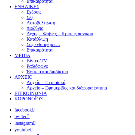
Επικαιρότητα
ΕΝΗΛΙΚΕΣ
Σχέσεις
Σεξ
Αυτοβελτίωση
Διαζύγιο
Άγχος – Φοβίες – Κρίσεις πανικού
Κατάθλιψη
Σας ενδιαφέρει…
Επικαιρότητα
MEDIA
Βίντεο/TV
Ραδιόφωνο
Έντυπα και διαδίκτυο
ΑΡΧΕΙΟ
Αρχείο – Περιοδικά
Αρχείο – Εφημερίδες και διάφορα έντυπα
ΕΠΙΚΟΙΝΩΝΙΑ
ΚΟΡΟΝΟΪΟΣ
facebook
twitter
instagram
youtube