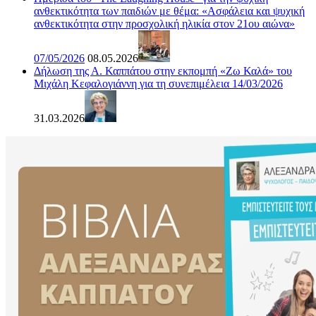
ανθεκτικότητα των παιδιών με θέμα: «Ασφάλεια και ψυχική
ανθεκτικότητα στην προσχολική ηλικία στον 21ου αιώνα»
07/05/2026
08.05.2026
Δήλωση της Α. Καππάτου στην εκπομπή «Ζω Καλά» του
Μιχάλη Κεφαλογιάννη για τη συνεπιμέλεια 14/03/2026
31.03.2026