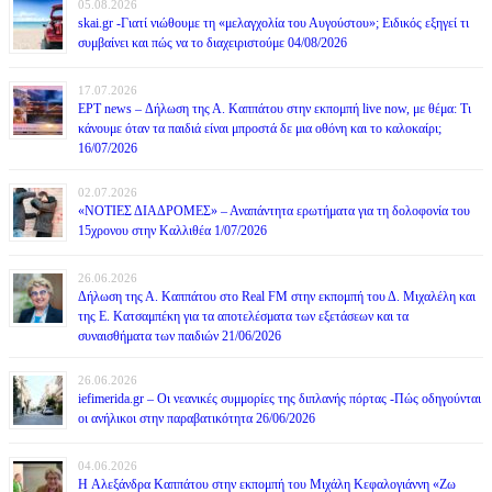
05.08.2026
skai.gr -Γιατί νιώθουμε τη «μελαγχολία του Αυγούστου»; Ειδικός εξηγεί τι
συμβαίνει και πώς να το διαχειριστούμε 04/08/2026
17.07.2026
ΕΡΤ news – Δήλωση της Α. Καππάτου στην εκπομπή live now, με θέμα: Τι
κάνουμε όταν τα παιδιά είναι μπροστά δε μια οθόνη και το καλοκαίρι;
16/07/2026
02.07.2026
«ΝΟΤΙΕΣ ΔΙΑΔΡΟΜΕΣ» – Αναπάντητα ερωτήματα για τη δολοφονία του
15χρονου στην Καλλιθέα 1/07/2026
26.06.2026
Δήλωση της Α. Καππάτου στο Real FM στην εκπομπή του Δ. Μιχαλέλη και
της Ε. Κατσαμπέκη για τα αποτελέσματα των εξετάσεων και τα
συναισθήματα των παιδιών 21/06/2026
26.06.2026
iefimerida.gr – Οι νεανικές συμμορίες της διπλανής πόρτας -Πώς οδηγούνται
οι ανήλικοι στην παραβατικότητα 26/06/2026
04.06.2026
H Αλεξάνδρα Καππάτου στην εκπομπή του Μιχάλη Κεφαλογιάννη «Ζω