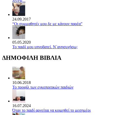
λέξεις...
24.09.2017
“Οι συμμαθητές μου δε με κάνουν παρέα”
05.05.2020
Το παιδί μου υπνοβατεί. Ν΄ανησυχήσω;
ΔΗΜΟΦΙΛΗ ΒΙΒΛΙΑ
10.06.2018
Το προφίλ των εγκοπριτικών παιδιών
16.07.2024
Όταν το παιδί αρνείται να κοιμηθεί το μεσημέρι