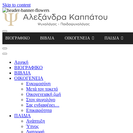
Skip to content
Αλεξάνδρα Καππάτου Ψυχολόγος – Παιδοψ
ΒΙΟΓΡΑΦΙΚΟ
ΒΙΒΛΙΑ
ΟΙΚΟΓΕΝΕΙΑ
ΠΑΙΔΙΑ
Αρχική
ΒΙΟΓΡΑΦΙΚΟ
ΒΙΒΛΙΑ
ΟΙΚΟΓΕΝΕΙΑ
Εγκυμοσύνη
Μετά τον τοκετό
Οικογενειακή ζωή
Στον ψυχολόγο
Σας ενδιαφέρει…
Επικαιρότητα
ΠΑΙΔΙΑ
Ανάπτυξη
Ύπνος
Διατροφή