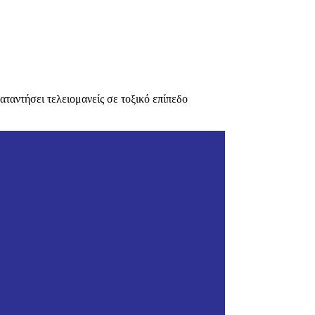
ταντήσει τελειομανείς σε τοξικό επίπεδο
υχολόγος