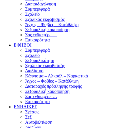
Διαπαιδαγώγηση
Συμπεριφορά
Σχολείο
Σχολικός εκφοβισμός
Άγχος – Φοβίες – Κατάθλιψη
Σεξουαλική κακοποίηση
Σας ενδιαφέρει…
Επικαιρότητα
ΕΦΗΒΟΙ
Συμπεριφορά
Σχολείο
Σεξουαλικότητα
Σχολικός εκφοβισμός
Διαδίκτυο
Κάπνισμα – Αλκοόλ – Ναρκωτικά
Άγχος – Φοβίες – Κατάθλιψη
Διαταραχές πρόσληψης τροφής
Σεξουαλική κακοποίηση
Σας ενδιαφέρει…
Επικαιρότητα
ΕΝΗΛΙΚΕΣ
Σχέσεις
Σεξ
Αυτοβελτίωση
Διαζύγιο