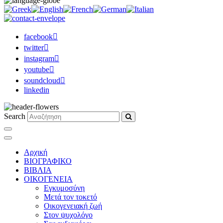
facebook
twitter
instagram
youtube
soundcloud
linkedin
Search
Αρχική
ΒΙΟΓΡΑΦΙΚΟ
ΒΙΒΛΙΑ
ΟΙΚΟΓΕΝΕΙΑ
Εγκυμοσύνη
Μετά τον τοκετό
Οικογενειακή ζωή
Στον ψυχολόγο