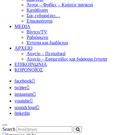
Άγχος – Φοβίες – Κρίσεις πανικού
Κατάθλιψη
Σας ενδιαφέρει…
Επικαιρότητα
MEDIA
Βίντεο/TV
Ραδιόφωνο
Έντυπα και διαδίκτυο
ΑΡΧΕΙΟ
Αρχείο – Περιοδικά
Αρχείο – Εφημερίδες και διάφορα έντυπα
ΕΠΙΚΟΙΝΩΝΙΑ
ΚΟΡΟΝΟΪΟΣ
facebook
twitter
instagram
youtube
soundcloud
linkedin
Search