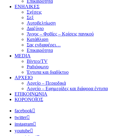
Επικαιρότητα
ΕΝΗΛΙΚΕΣ
Σχέσεις
Σεξ
Αυτοβελτίωση
Διαζύγιο
Άγχος – Φοβίες – Κρίσεις πανικού
Κατάθλιψη
Σας ενδιαφέρει…
Επικαιρότητα
MEDIA
Βίντεο/TV
Ραδιόφωνο
Έντυπα και διαδίκτυο
ΑΡΧΕΙΟ
Αρχείο – Περιοδικά
Αρχείο – Εφημερίδες και διάφορα έντυπα
ΕΠΙΚΟΙΝΩΝΙΑ
ΚΟΡΟΝΟΪΟΣ
facebook
twitter
instagram
youtube