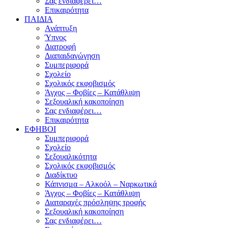
Σας ενδιαφέρει…
Επικαιρότητα
ΠΑΙΔΙΑ
Ανάπτυξη
Ύπνος
Διατροφή
Διαπαιδαγώγηση
Συμπεριφορά
Σχολείο
Σχολικός εκφοβισμός
Άγχος – Φοβίες – Κατάθλιψη
Σεξουαλική κακοποίηση
Σας ενδιαφέρει…
Επικαιρότητα
ΕΦΗΒΟΙ
Συμπεριφορά
Σχολείο
Σεξουαλικότητα
Σχολικός εκφοβισμός
Διαδίκτυο
Κάπνισμα – Αλκοόλ – Ναρκωτικά
Άγχος – Φοβίες – Κατάθλιψη
Διαταραχές πρόσληψης τροφής
Σεξουαλική κακοποίηση
Σας ενδιαφέρει…